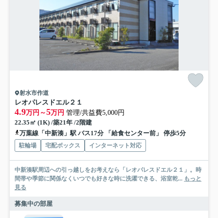
射水市作道
レオパレスドエル２１
4.9
5
万円～
万円
管理/共益費5,000円
22.35㎡ (1K) /築21年 /2階建
万葉線「中新湊」駅 バス17分 「給食センター前」 停歩5分
駐輪場
宅配ボックス
インターネット対応
中新湊駅周辺への引っ越しをお考えなら「レオパレスドエル２１」。時
間帯や季節に関係なくいつでも好きな時に洗濯できる、浴室乾...
もっと
見る
募集中の部屋