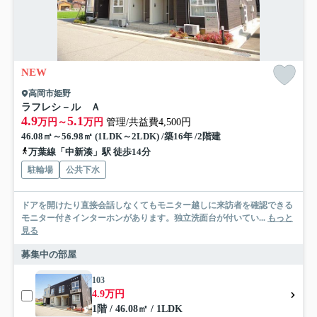
NEW
高岡市姫野
ラフレシ－ル Ａ
4.9
5.1
万円～
万円
管理/共益費4,500円
46.08㎡～56.98㎡ (1LDK～2LDK) /築16年 /2階建
万葉線「中新湊」駅 徒歩14分
駐輪場
公共下水
ドアを開けたり直接会話しなくてもモニター越しに来訪者を確認できる
モニター付きインターホンがあります。独立洗面台が付いてい...
もっと
見る
募集中の部屋
103
4.9万円
1階 / 46.08㎡ / 1LDK