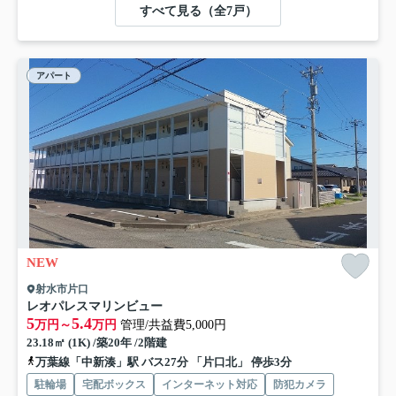
すべて見る（全7戸）
アパート
NEW
射水市片口
レオパレスマリンビュー
5
5.4
万円～
万円
管理/共益費5,000円
23.18㎡ (1K) /築20年 /2階建
万葉線「中新湊」駅 バス27分 「片口北」 停歩3分
駐輪場
宅配ボックス
インターネット対応
防犯カメラ