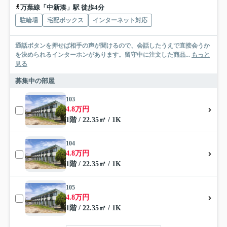
万葉線「中新湊」駅 徒歩4分
駐輪場
宅配ボックス
インターネット対応
通話ボタンを押せば相手の声が聞けるので、会話したうえで直接会うか
を決められるインターホンがあります。留守中に注文した商品...
もっと
見る
募集中の部屋
103
4.8万円
1階 / 22.35㎡ / 1K
104
4.8万円
1階 / 22.35㎡ / 1K
105
4.8万円
1階 / 22.35㎡ / 1K