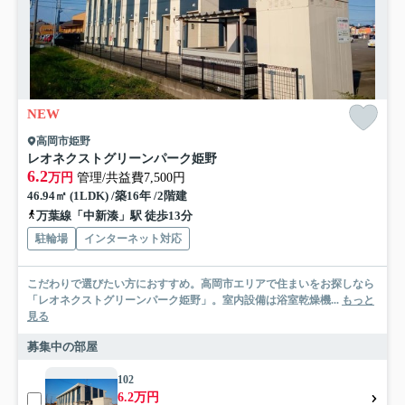
NEW
高岡市姫野
レオネクストグリーンパーク姫野
6.2
万円
管理/共益費7,500円
46.94㎡ (1LDK) /築16年 /2階建
万葉線「中新湊」駅 徒歩13分
駐輪場
インターネット対応
こだわりで選びたい方におすすめ。高岡市エリアで住まいをお探しなら
「レオネクストグリーンパーク姫野」。室内設備は浴室乾燥機...
もっと
見る
募集中の部屋
102
6.2万円