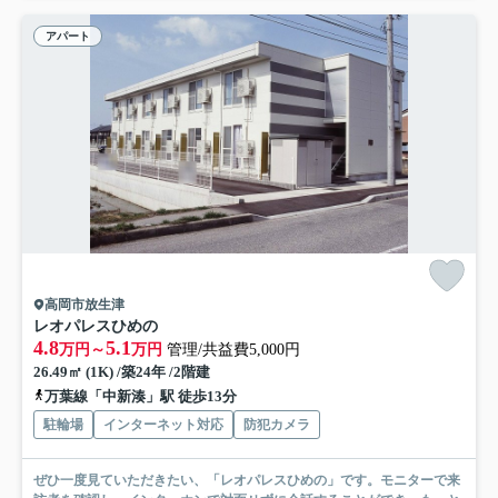
アパート
高岡市放生津
レオパレスひめの
4.8
5.1
万円～
万円
管理/共益費5,000円
26.49㎡ (1K) /築24年 /2階建
万葉線「中新湊」駅 徒歩13分
駐輪場
インターネット対応
防犯カメラ
ぜひ一度見ていただきたい、「レオパレスひめの」です。モニターで来