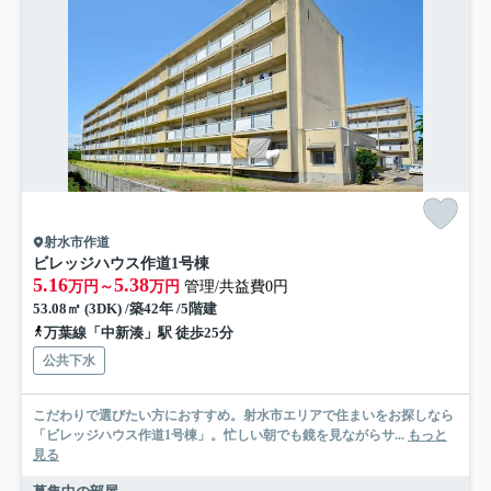
射水市作道
ビレッジハウス作道1号棟
5.16
5.38
万円～
万円
管理/共益費0円
53.08㎡ (3DK) /築42年 /5階建
万葉線「中新湊」駅 徒歩25分
公共下水
こだわりで選びたい方におすすめ。射水市エリアで住まいをお探しなら
「ビレッジハウス作道1号棟」。忙しい朝でも鏡を見ながらサ...
もっと
見る