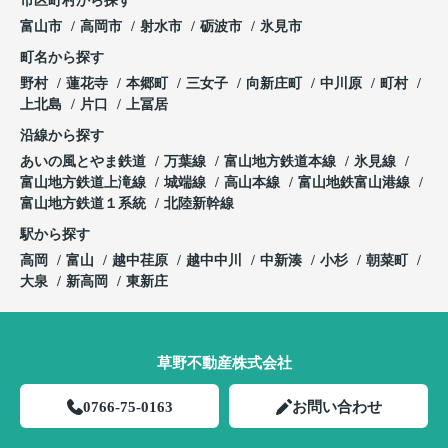
市区町村から探す
富山市
高岡市
射水市
砺波市
氷見市
町名から探す
野村
蓮花寺
本郷町
三女子
向新庄町
中川原
町村
上北島
片口
上冨居
沿線から探す
あいの風とやま鉄道
万葉線
富山地方鉄道本線
氷見線
富山地方鉄道上滝線
城端線
高山本線
富山地鉄富山港線
富山地方鉄道１系統
北陸新幹線
駅から探す
高岡
富山
越中荏原
越中中川
中新湊
小杉
朝菜町
大泉
新高岡
東新庄
草野不動産株式会社
0766-75-0163
お問い合わせ