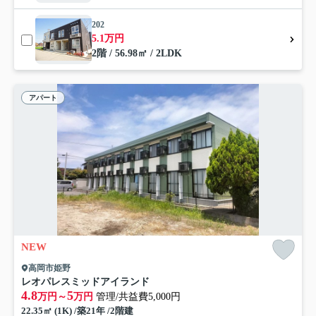
202
5.1万円
2階 / 56.98㎡ / 2LDK
アパート
NEW
高岡市姫野
レオパレスミッドアイランド
4.8
5
万円～
万円
管理/共益費5,000円
22.35㎡ (1K) /築21年 /2階建