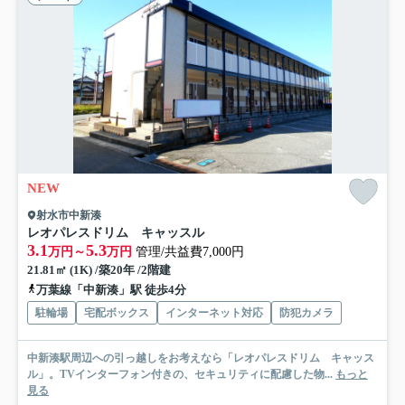
NEW
射水市中新湊
レオパレスドリム キャッスル
3.1
5.3
万円～
万円
管理/共益費7,000円
21.81㎡ (1K) /築20年 /2階建
万葉線「中新湊」駅 徒歩4分
駐輪場
宅配ボックス
インターネット対応
防犯カメラ
中新湊駅周辺への引っ越しをお考えなら「レオパレスドリム キャッス
ル」。TVインターフォン付きの、セキュリティに配慮した物...
もっと
見る