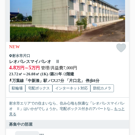
NEW
射水市片口
レオパレスマイパレオ Ⅱ
4.8
5
万円～
万円
管理/共益費7,000円
23.72㎡～26.08㎡ (1K) /築21年 /2階建
万葉線「中新湊」駅 バス27分 「片口北」 停歩8分
駐輪場
宅配ボックス
インターネット対応
防犯カメラ
射水市エリアでの住まいなら、住み心地も快適な「レオパレスマイパレ
オ Ⅱ」はいかがでしょうか。宅配ボックス付きのアパートな...
もっと
見る
募集中の部屋