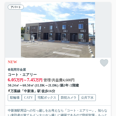
アパート
NEW
高岡市金屋
コート・エアリー
6.05
7.45
万円～
万円
管理/共益費4,600円
50.24㎡～60.50㎡ (1LDK～2LDK) /築2年 /2階建
万葉線「中新湊」駅 徒歩16分
駐輪場
CATV
宅配ボックス
防犯カメラ
公共下水
中新湊駅周辺への引っ越しをお考えなら「コート・エアリー」。知らな
い来訪者が来てもインターホン越しに確認できるので防犯対策...
もっと