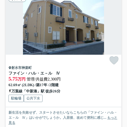
射水市神楽町
ファイン・ハル・エ－ル Ⅳ
5.75
万円
管理/共益費2,300円
62.69㎡ (2LDK) /築17年 /2階建
万葉線「中新湊」駅 徒歩26分
駐輪場
公共下水
新生活を失敗せず、スタートさせたいならこちらの「ファイン・ハル・
エ－ル Ⅳ」はいかがでしょうか。入居後、改めて便利に感じ...
もっと
見る