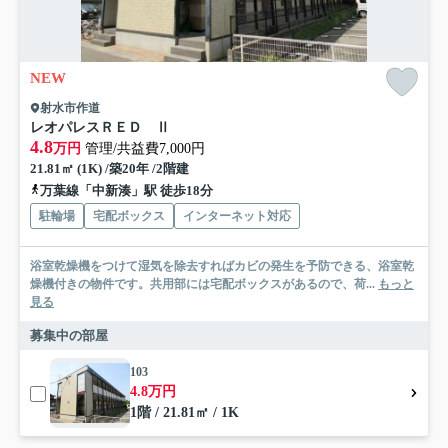
NEW
射水市作道
レオパレスＲＥＤ Ⅱ
4.8
万円
管理/共益費7,000円
21.81㎡ (1K) /築20年 /2階建
万葉線「中新湊」駅 徒歩18分
駐輪場
宅配ボックス
インターネット対応
浴室乾燥機をつけて湿気を除去すればカビの発生を予防できる、浴室乾
燥機付きの物件です。共用部には宅配ボックスがあるので、荷...
もっと
見る
募集中の部屋
103
4.8万円
1階 / 21.81㎡ / 1K