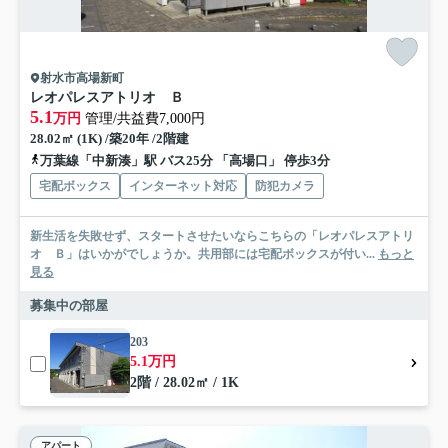
射水市高場新町
レオパレスアトリオ Ｂ
5.1
万円
管理/共益費7,000円
28.02㎡ (1K) /築20年 /2階建
万葉線「中新湊」駅 バス25分 「高場口」 停歩3分
宅配ボックス
インターネット対応
防犯カメラ
新生活を失敗せず、スタートさせたいならこちらの「レオパレスアトリ
オ Ｂ」はいかがでしょうか。共用部には宅配ボックスが付い...
もっと
見る
募集中の部屋
203
5.1万円
2階 / 28.02㎡ / 1K
アパート