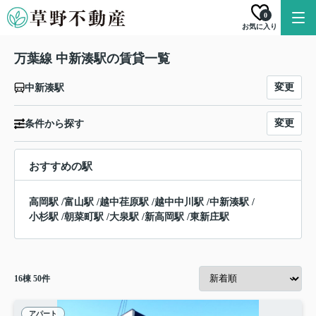
0
お気に入り
万葉線 中新湊駅の賃貸一覧
変更
中新湊駅
変更
条件から探す
おすすめの駅
高岡駅
/
富山駅
/
越中荏原駅
/
越中中川駅
/
中新湊駅
/
小杉駅
/
朝菜町駅
/
大泉駅
/
新高岡駅
/
東新庄駅
16
棟
50
件
アパート