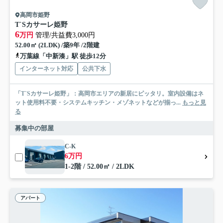
高岡市姫野
T`Sカサーレ姫野
6
万円
管理/共益費3,000円
52.00㎡ (2LDK) /築9年 /2階建
万葉線「中新湊」駅 徒歩12分
インターネット対応
公共下水
「T`Sカサーレ姫野」：高岡市エリアの新居にピッタリ。室内設備はネ
ット使用料不要・システムキッチン・メゾネットなどが揃っ...
もっと見
る
募集中の部屋
C-K
6万円
1-2階 / 52.00㎡ / 2LDK
アパート