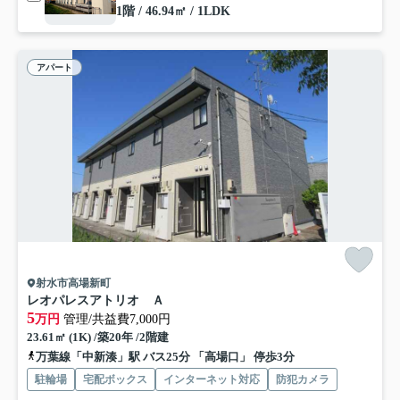
1階 / 46.94㎡ / 1LDK
アパート
射水市高場新町
レオパレスアトリオ Ａ
5
万円
管理/共益費7,000円
23.61㎡ (1K) /築20年 /2階建
万葉線「中新湊」駅 バス25分 「高場口」 停歩3分
駐輪場
宅配ボックス
インターネット対応
防犯カメラ