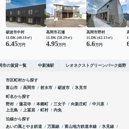
砺波市中村
高岡市石瀬
高岡市野村
1LDK (48.18㎡)
1LDK (50.29㎡)
1LDK (42.15㎡)
1
6.45
4.95
6.6
万円
万円
万円
岡市の賃貸一覧
中新湊駅
レオネクストグリーンパーク姫野
市区町村から探す
富山市
高岡市
射水市
砺波市
氷見市
町名から探す
野村
蓮花寺
本郷町
三女子
向新庄町
中川原
上北島
上冨居
町村
内免
沿線から探す
あいの風とやま鉄道
万葉線
富山地方鉄道本線
氷見線