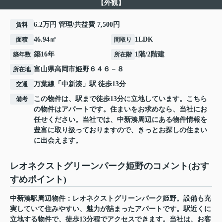
【外観】
6.2万円 管理/共益費 7,500円
賃料
46.94㎡
1LDK
面積
間取り
築16年
1階/2階建
築年数
所在階
富山県
高岡市
姫野
６４６－８
所在地
万葉線
「
中新湊
」駅 徒歩13分
交通
この物件は、駅まで徒歩13分に立地しています。こちら
備考
の物件はアパートです。住まいをお求めなら、当社にお
任せください。当社では、中新湊周辺にある物件情報を
豊富に取り扱っておりますので、きっとお探しの住まい
に出会えます。
レオネクストグリーンパーク姫野のコメント(おす
すめポイント)
中新湊駅周辺物件：レオネクストグリーンパーク姫野。設備も充
実していて住みやすい、魅力が詰まったアパートです。駅近くに
立地する物件で、徒歩13分程でアクセスできます。当社は、お客