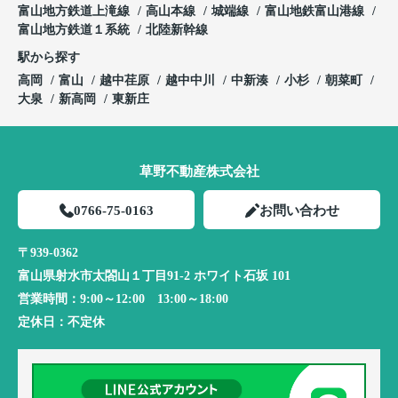
富山地方鉄道上滝線
高山本線
城端線
富山地鉄富山港線
富山地方鉄道１系統
北陸新幹線
駅から探す
高岡
富山
越中荏原
越中中川
中新湊
小杉
朝菜町
大泉
新高岡
東新庄
草野不動産株式会社
0766-75-0163
お問い合わせ
〒939-0362
富山県射水市太閤山１丁目91-2 ホワイト石坂 101
営業時間：
9:00～12:00 13:00～18:00
定休日：
不定休