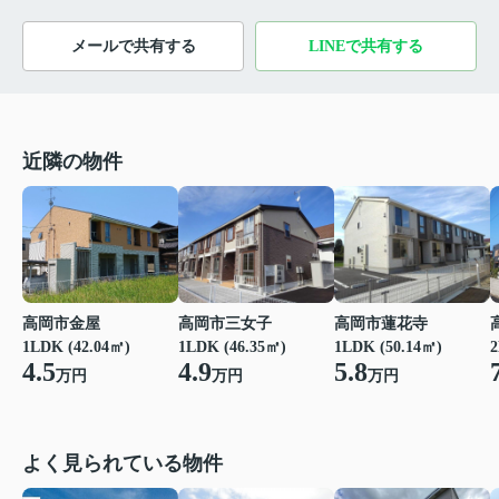
メールで共有する
LINEで共有する
近隣の物件
高岡市金屋
高岡市三女子
高岡市蓮花寺
1LDK (42.04㎡)
1LDK (46.35㎡)
1LDK (50.14㎡)
2
4.5
4.9
5.8
万円
万円
万円
よく見られている物件