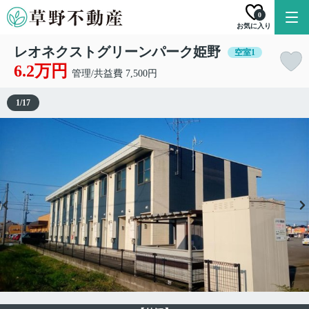
0
お気に入り
レオネクストグリーンパーク姫野
空室1
6.2万円
管理/共益費 7,500円
1
/
17