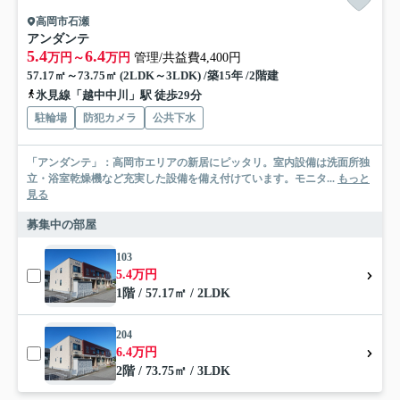
高岡市石瀬
アンダンテ
5.4
6.4
万円～
万円
管理/共益費4,400円
57.17㎡～73.75㎡ (2LDK～3LDK) /築15年 /2階建
氷見線「越中中川」駅 徒歩29分
駐輪場
防犯カメラ
公共下水
「アンダンテ」：高岡市エリアの新居にピッタリ。室内設備は洗面所独
立・浴室乾燥機など充実した設備を備え付けています。モニタ...
もっと
見る
募集中の部屋
103
5.4万円
1階 / 57.17㎡ / 2LDK
204
6.4万円
2階 / 73.75㎡ / 3LDK