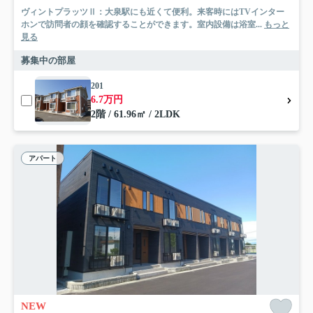
ヴィントプラッツⅡ：大泉駅にも近くて便利。来客時にはTVインター
ホンで訪問者の顔を確認することができます。室内設備は浴室...
もっと
見る
募集中の部屋
201
6.7万円
2階 / 61.96㎡ / 2LDK
アパート
NEW