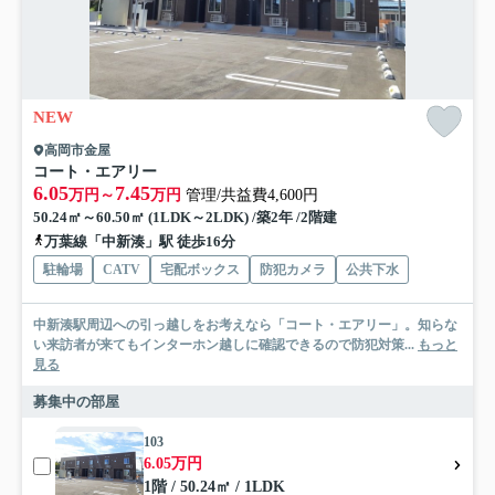
NEW
高岡市金屋
コート・エアリー
6.05
7.45
万円～
万円
管理/共益費4,600円
50.24㎡～60.50㎡ (1LDK～2LDK) /築2年 /2階建
万葉線「中新湊」駅 徒歩16分
駐輪場
CATV
宅配ボックス
防犯カメラ
公共下水
中新湊駅周辺への引っ越しをお考えなら「コート・エアリー」。知らな
い来訪者が来てもインターホン越しに確認できるので防犯対策...
もっと
見る
募集中の部屋
103
6.05万円
1階 / 50.24㎡ / 1LDK