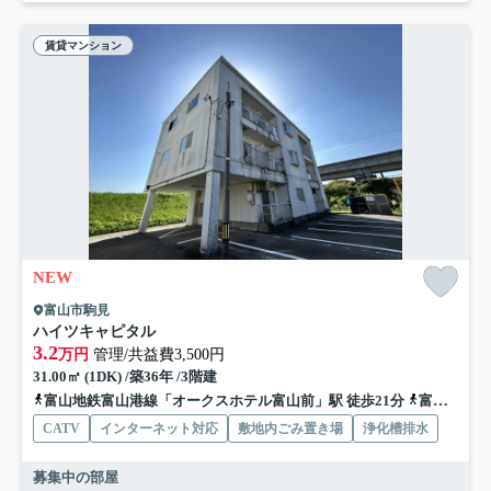
賃貸マンション
NEW
富山市駒見
ハイツキャピタル
3.2
万円
管理/共益費3,500円
31.00㎡ (1DK) /築36年 /3階建
富山地鉄富山港線「オークスホテル富山前」駅 徒歩21分
富山地鉄富山港線「富山駅」駅 徒歩25分
CATV
インターネット対応
敷地内ごみ置き場
浄化槽排水
募集中の部屋