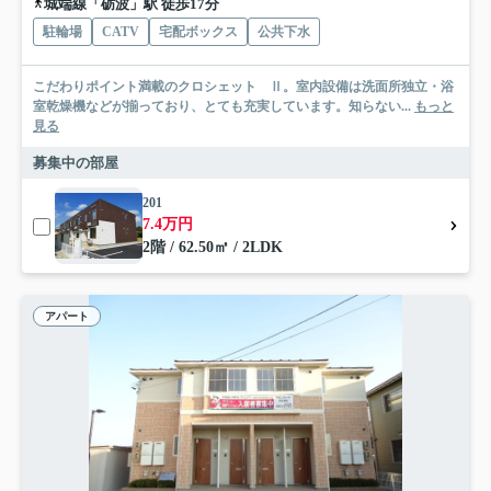
城端線「砺波」駅 徒歩17分
駐輪場
CATV
宅配ボックス
公共下水
こだわりポイント満載のクロシェット Ⅱ。室内設備は洗面所独立・浴
室乾燥機などが揃っており、とても充実しています。知らない...
もっと
見る
募集中の部屋
201
7.4万円
2階 / 62.50㎡ / 2LDK
アパート