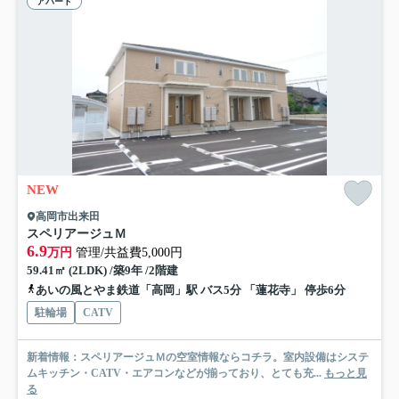
アパート
NEW
高岡市出来田
スペリアージュＭ
6.9
万円
管理/共益費5,000円
59.41㎡ (2LDK) /築9年 /2階建
あいの風とやま鉄道「高岡」駅 バス5分 「蓮花寺」 停歩6分
駐輪場
CATV
新着情報：スペリアージュＭの空室情報ならコチラ。室内設備はシステ
ムキッチン・CATV・エアコンなどが揃っており、とても充...
もっと見
る