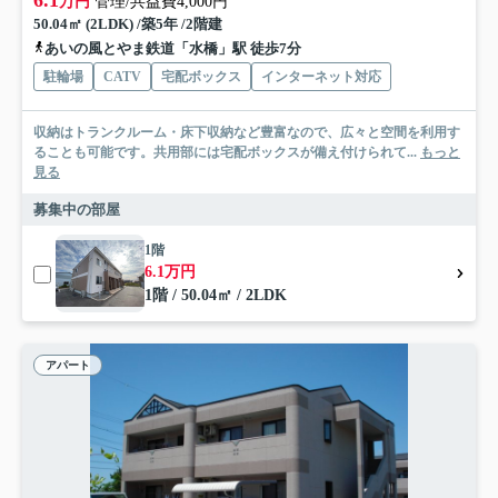
6.1
万円
管理/共益費4,000円
50.04㎡ (2LDK) /築5年 /2階建
あいの風とやま鉄道「水橋」駅 徒歩7分
駐輪場
CATV
宅配ボックス
インターネット対応
収納はトランクルーム・床下収納など豊富なので、広々と空間を利用す
ることも可能です。共用部には宅配ボックスが備え付けられて...
もっと
見る
募集中の部屋
1階
6.1万円
1階 / 50.04㎡ / 2LDK
アパート