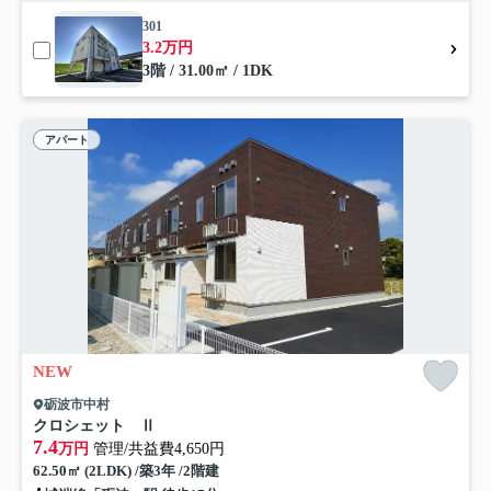
301
3.2万円
3階 / 31.00㎡ / 1DK
アパート
NEW
砺波市中村
クロシェット Ⅱ
7.4
万円
管理/共益費4,650円
62.50㎡ (2LDK) /築3年 /2階建