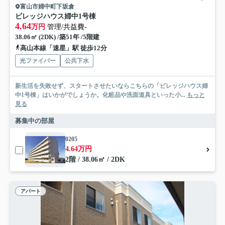
富山市婦中町下坂倉
ビレッジハウス婦中1号棟
4.64
万円
管理/共益費-
38.06㎡ (2DK) /築51年 /5階建
高山本線「速星」駅 徒歩12分
光ファイバー
公共下水
新生活を失敗せず、スタートさせたいならこちらの「ビレッジハウス婦
中1号棟」はいかがでしょうか。化粧品や洗面道具といった小...
もっと
見る
募集中の部屋
0205
4.64万円
2階 / 38.06㎡ / 2DK
アパート