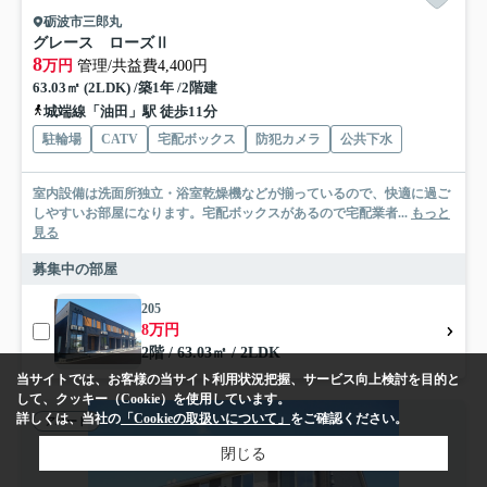
砺波市三郎丸
グレース ローズⅡ
8
万円
管理/共益費4,400円
63.03㎡ (2LDK) /築1年 /2階建
城端線「油田」駅 徒歩11分
駐輪場
CATV
宅配ボックス
防犯カメラ
公共下水
室内設備は洗面所独立・浴室乾燥機などが揃っているので、快適に過ご
しやすいお部屋になります。宅配ボックスがあるので宅配業者...
もっと
見る
募集中の部屋
205
8万円
2階 / 63.03㎡ / 2LDK
当サイトでは、お客様の当サイト利用状況把握、サービス向上検討を目的と
して、クッキー（Cookie）を使用しています。
詳しくは、当社の
「Cookieの取扱いについて」
をご確認ください。
アパート
閉じる