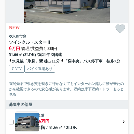
NEW
氷見市窪
ツインクル・スターⅡ
6
万円
管理/共益費4,000円
51.66㎡ (2LDK) /築21年 /2階建
氷見線「氷見」駅 徒歩11分
「窪中央」バス停下車 徒歩7分
CATV
バイク置場あり
玄関先まで覗き穴を覗きに行かなくてもインターホン越しに誰が来たの
かを確認できるので安心感があります。収納は床下収納・トラ...
もっと
見る
募集中の部屋
1階
6万円
1階 / 51.66㎡ / 2LDK