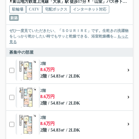
富山地方鉄道上滝線「大泉」駅 徒歩17分
「山室」バス停下車 徒歩3分
駐輪場
CATV
宅配ボックス
インターネット対応
新築
ぜひ一度見ていただきたい、「ＳＯＵＲＩＲＥ」です。生乾きの洗濯物
をしっかり乾かしたい時でもサッと乾燥できる、浴室乾燥機を...
もっと
見る
募集中の部屋
2階
8.6万円
2階 / 54.83㎡ / 2LDK
2階
8.6万円
2階 / 54.83㎡ / 2LDK
2階
8.6万円
2階 / 54.83㎡ / 2LDK