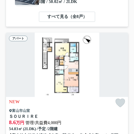
1階 / 50.02㎡ / 2LDK
すべて見る（全8戸）
アパート
NEW
富山市山室
ＳＯＵＲＩＲＥ
8.6
万円
管理/共益費4,000円
54.83㎡ (2LDK) /予定 /2階建