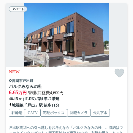
アパート
NEW
高岡市戸出町
パルクみなみの杜
6.65
万円
管理/共益費4,600円
48.15㎡ (1LDK) /築1年 /2階建
城端線「戸出」駅 徒歩11分
駐輪場
CATV
宅配ボックス
防犯カメラ
公共下水
戸出駅周辺への引っ越しをお考えなら「パルクみなみの杜」。収納はウ
ォークインクロゼット・床下収納など豊富なので、衣類や履き...
もっと