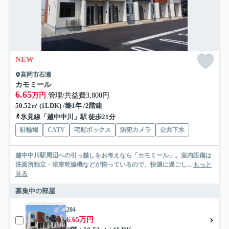
NEW
高岡市石瀬
カモミール
6.65
万円
管理/共益費3,800円
50.52㎡ (1LDK) /築1年 /2階建
氷見線「越中中川」駅 徒歩21分
駐輪場
CATV
宅配ボックス
防犯カメラ
公共下水
越中中川駅周辺への引っ越しをお考えなら「カモミール」。室内設備は
洗面所独立・浴室乾燥機などが揃っているので、快適に過ごし...
もっと
見る
募集中の部屋
204
6.65万円