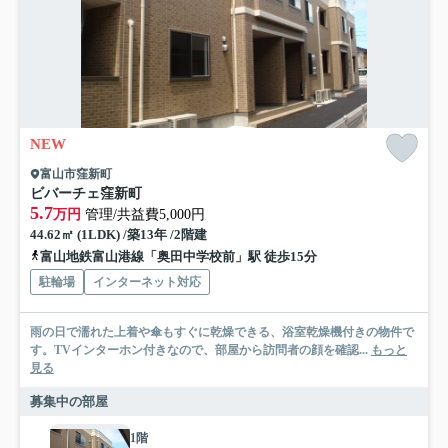
NEW
富山市窪新町
ビバーチェ窪新町
5.7
万円
管理/共益費5,000円
44.62㎡ (1LDK) /築13年 /2階建
富山地鉄富山港線「奥田中学校前」駅 徒歩15分
駐輪場
インターネット対応
雨の日で濡れた上着や傘もすぐに乾燥できる、浴室乾燥機付きの物件で
す。TVインターホン付きなので、部屋から訪問者の顔を確認...
もっと
見る
募集中の部屋
1階