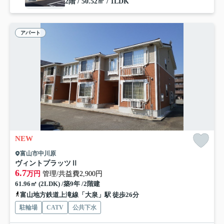
2階 / 50.52㎡ / 1LDK
アパート
NEW
富山市中川原
ヴィントプラッツⅡ
6.7
万円
管理/共益費2,900円
61.96㎡ (2LDK) /築9年 /2階建
富山地方鉄道上滝線「大泉」駅 徒歩26分
駐輪場
CATV
公共下水