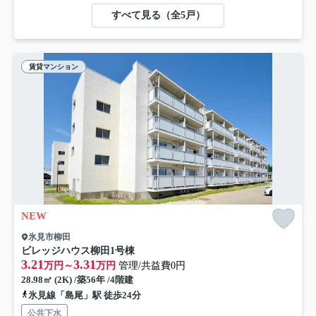
すべて見る（全5戸）
賃貸マンション
NEW
氷見市柳田
ビレッジハウス柳田1号棟
3.21
3.31
万円～
万円
管理/共益費0円
28.98㎡ (2K) /築56年 /4階建
氷見線「島尾」駅 徒歩24分
公共下水