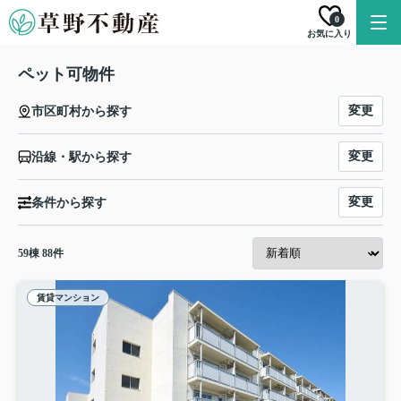
0
お気に入り
ペット可物件
変更
市区町村から探す
変更
沿線・駅から探す
変更
条件から探す
59
棟
88
件
賃貸マンション