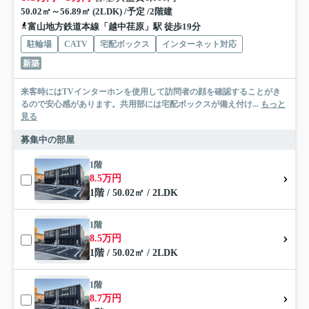
50.02㎡～56.89㎡ (2LDK) /予定 /2階建
富山地方鉄道本線「越中荏原」駅 徒歩19分
駐輪場
CATV
宅配ボックス
インターネット対応
新築
来客時にはTVインターホンを使用して訪問者の顔を確認することがき
るので安心感があります。共用部には宅配ボックスが備え付け...
もっと
見る
募集中の部屋
1階
8.5万円
1階 / 50.02㎡ / 2LDK
1階
8.5万円
1階 / 50.02㎡ / 2LDK
1階
8.7万円