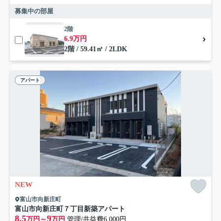
募集中の部屋
2階
6.9万円
2階 / 59.41㎡ / 2LDK
アパート
NEW
富山市向新庄町
富山市向新庄町７丁目新築アパート
8.5
9
万円～
万円
管理/共益費6,000円