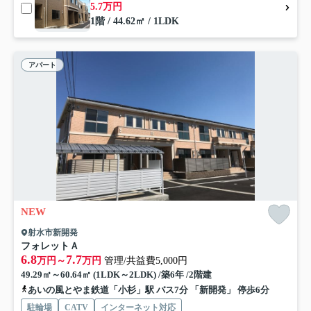
5.7万円
1階 / 44.62㎡ / 1LDK
アパート
NEW
射水市新開発
フォレットＡ
6.8
7.7
万円～
万円
管理/共益費5,000円
49.29㎡～60.64㎡ (1LDK～2LDK) /築6年 /2階建
あいの風とやま鉄道「小杉」駅 バス7分 「新開発」 停歩6分
駐輪場
CATV
インターネット対応