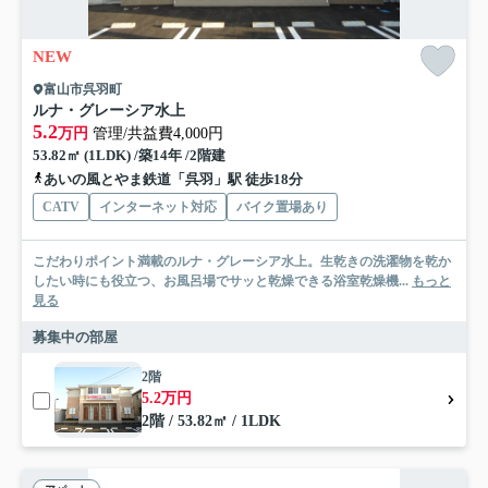
NEW
富山市呉羽町
ルナ・グレーシア水上
5.2
万円
管理/共益費4,000円
53.82㎡ (1LDK) /築14年 /2階建
あいの風とやま鉄道「呉羽」駅 徒歩18分
CATV
インターネット対応
バイク置場あり
こだわりポイント満載のルナ・グレーシア水上。生乾きの洗濯物を乾か
したい時にも役立つ、お風呂場でサッと乾燥できる浴室乾燥機...
もっと
見る
募集中の部屋
2階
5.2万円
2階 / 53.82㎡ / 1LDK