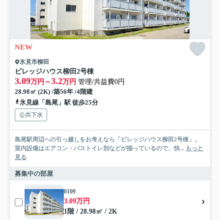
NEW
氷見市柳田
ビレッジハウス柳田2号棟
3.09
3.2
万円～
万円
管理/共益費0円
28.98㎡ (2K) /築56年 /4階建
氷見線「島尾」駅 徒歩25分
公共下水
島尾駅周辺への引っ越しをお考えなら「ビレッジハウス柳田2号棟」。
室内設備はエアコン・バストイレ別などが揃っているので、快...
もっと
見る
募集中の部屋
0109
3.09万円
1階 / 28.98㎡ / 2K