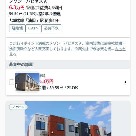
メゾン ハピネスＡ
6.3
万円
管理/共益費4,650円
59.59㎡ (2LDK) /築7年 /2階建
城端線「油田」駅 徒歩7分
駐輪場
CATV
公共下水
こだわりポイント満載のメゾン ハピネスＡ。室内設備は浴室乾燥機・
洗面所独立など大変充実しております。玄関先まで覗き穴を覗...
もっと
見る
募集中の部屋
203
6.3万円
2階 / 59.59㎡ / 2LDK
アパート