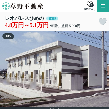
0
お気に入り
レオパレスひめの
空室6
4.8万円～5.1万円
管理/共益費 5,000円
1
/
15