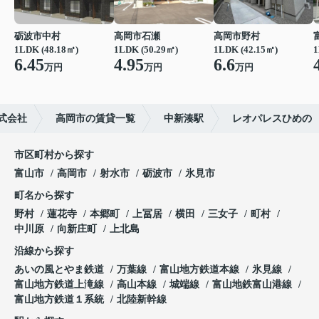
砺波市中村
高岡市石瀬
高岡市野村
1LDK (48.18㎡)
1LDK (50.29㎡)
1LDK (42.15㎡)
1
6.45
4.95
6.6
万円
万円
万円
式会社
高岡市の賃貸一覧
中新湊駅
レオパレスひめの
市区町村から探す
富山市
高岡市
射水市
砺波市
氷見市
町名から探す
野村
蓮花寺
本郷町
上冨居
横田
三女子
町村
中川原
向新庄町
上北島
沿線から探す
あいの風とやま鉄道
万葉線
富山地方鉄道本線
氷見線
富山地方鉄道上滝線
高山本線
城端線
富山地鉄富山港線
富山地方鉄道１系統
北陸新幹線