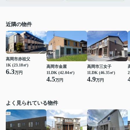
近隣の物件
高岡市赤祖父
1K (23.18㎡)
高岡市金屋
高岡市三女子
6.3
万円
1LDK (42.04㎡)
1LDK (46.35㎡)
2
4.5
4.9
万円
万円
よく見られている物件