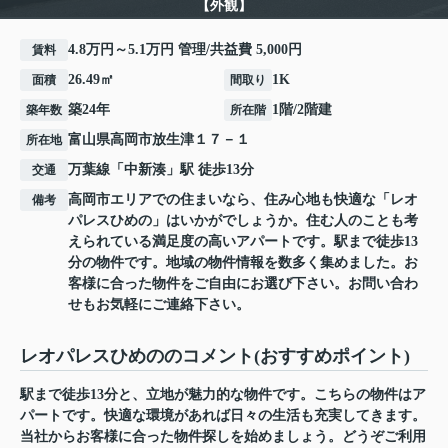
【外観】
4.8万円～5.1万円 管理/共益費 5,000円
賃料
26.49㎡
1K
面積
間取り
築24年
1階/2階建
築年数
所在階
富山県
高岡市
放生津
１７－１
所在地
万葉線
「
中新湊
」駅 徒歩13分
交通
高岡市エリアでの住まいなら、住み心地も快適な「レオ
備考
パレスひめの」はいかがでしょうか。住む人のことも考
えられている満足度の高いアパートです。駅まで徒歩13
分の物件です。地域の物件情報を数多く集めました。お
客様に合った物件をご自由にお選び下さい。お問い合わ
せもお気軽にご連絡下さい。
レオパレスひめののコメント(おすすめポイント)
駅まで徒歩13分と、立地が魅力的な物件です。こちらの物件はア
パートです。快適な環境があれば日々の生活も充実してきます。
当社からお客様に合った物件探しを始めましょう。どうぞご利用