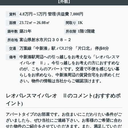
【外観】
4.8万円～5万円 管理/共益費 7,000円
賃料
23.72㎡～26.08㎡
1K
面積
間取り
築21年
1階/2階建
築年数
所在階
富山県
射水市
片口
３０８－２
所在地
万葉線
「
中新湊
」駅 バス27分 「片口北」 停歩8分
交通
中新湊駅周辺への引っ越しをお考えなら「レオパレスマ
備考
イパレオ Ⅱ」。今引っ越しをお考えの方におすすめな
のが、こちらのアパートです。交通で不便を感じない暮
らしをお求めなら、中新湊周辺の賃貸住宅をお求めくだ
さい。物件の情報は当社からご確認頂けます。
レオパレスマイパレオ Ⅱのコメント(おすすめポ
イント)
アパートタイプのお部屋です。お住まいにこだわりたい条件がご
ざいましたら、ぜひ当社にご連絡下さい。お客様のご希望に合わ
せた物件のご紹介をさせていただきます。また、満足していただ