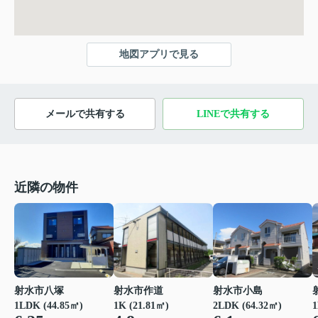
地図アプリで見る
メールで共有する
LINEで共有する
近隣の物件
射水市八塚
射水市作道
射水市小島
1LDK (44.85㎡)
1K (21.81㎡)
2LDK (64.32㎡)
1