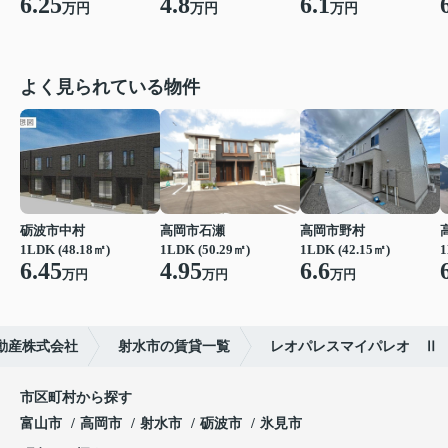
6.25
4.8
6.1
万円
万円
万円
よく見られている物件
砺波市中村
高岡市石瀬
高岡市野村
1LDK (48.18㎡)
1LDK (50.29㎡)
1LDK (42.15㎡)
1
6.45
4.95
6.6
万円
万円
万円
動産株式会社
射水市の賃貸一覧
レオパレスマイパレオ Ⅱ
市区町村から探す
富山市
高岡市
射水市
砺波市
氷見市