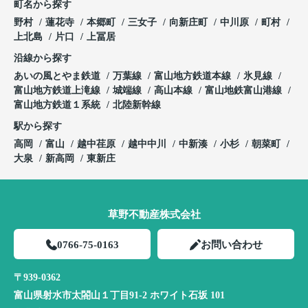
町名から探す
野村
蓮花寺
本郷町
三女子
向新庄町
中川原
町村
上北島
片口
上冨居
沿線から探す
あいの風とやま鉄道
万葉線
富山地方鉄道本線
氷見線
富山地方鉄道上滝線
城端線
高山本線
富山地鉄富山港線
富山地方鉄道１系統
北陸新幹線
駅から探す
高岡
富山
越中荏原
越中中川
中新湊
小杉
朝菜町
大泉
新高岡
東新庄
草野不動産株式会社
0766-75-0163
お問い合わせ
〒939-0362
富山県射水市太閤山１丁目91-2 ホワイト石坂 101