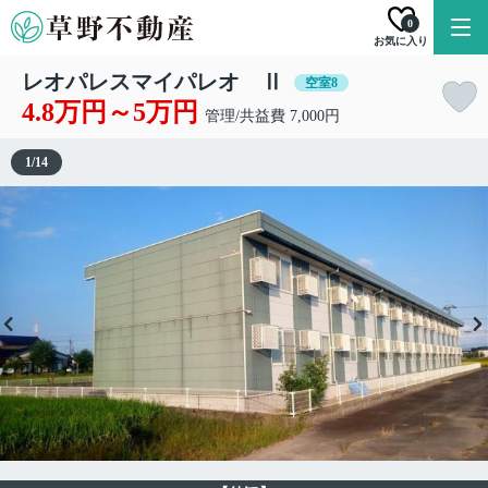
0
お気に入り
レオパレスマイパレオ Ⅱ
空室8
4.8万円～5万円
管理/共益費 7,000円
1
/
14