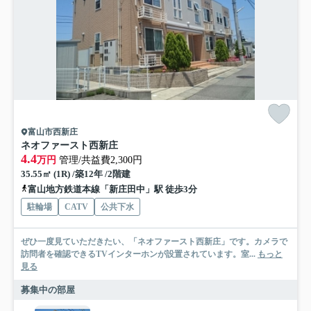
富山市西新庄
ネオファースト西新庄
4.4
万円
管理/共益費2,300円
35.55㎡ (1R) /築12年 /2階建
富山地方鉄道本線「新庄田中」駅 徒歩3分
駐輪場
CATV
公共下水
ぜひ一度見ていただきたい、「ネオファースト西新庄」です。カメラで
訪問者を確認できるTVインターホンが設置されています。室...
もっと
見る
募集中の部屋