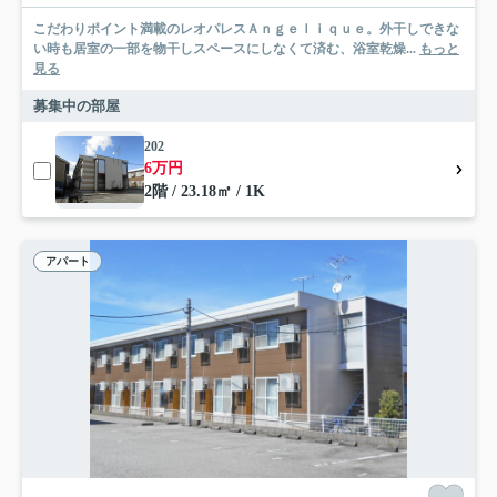
こだわりポイント満載のレオパレスＡｎｇｅｌｉｑｕｅ。外干しできな
い時も居室の一部を物干しスペースにしなくて済む、浴室乾燥...
もっと
見る
募集中の部屋
202
6万円
2階 / 23.18㎡ / 1K
アパート