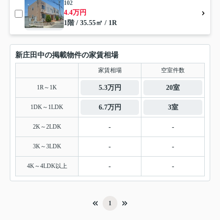
102
4.4万円
1階 / 35.55㎡ / 1R
新庄田中の掲載物件の家賃相場
家賃相場
空室件数
1R～1K
5.3万円
20室
1DK～1LDK
6.7万円
3室
2K～2LDK
-
-
3K～3LDK
-
-
4K～4LDK以上
-
-
1