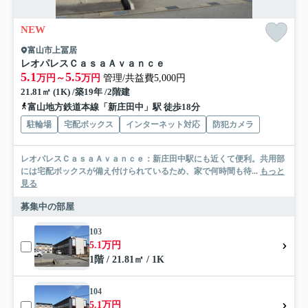
NEW
富山市上冨居
レオパレスＣａｓａＡｖａｎｃｅ
5.1
5.5
万円～
万円
管理/共益費5,000円
21.81㎡ (1K) /築19年 /2階建
富山地方鉄道本線「新庄田中」駅 徒歩18分
駐輪場
宅配ボックス
インターネット対応
防犯カメラ
レオパレスＣａｓａＡｖａｎｃｅ：新庄田中駅にも近くて便利。共用部
には宅配ボックスが備え付けられているため、家で何時間も待...
もっと
見る
募集中の部屋
103
5.1万円
1階 / 21.81㎡ / 1K
104
5.1万円