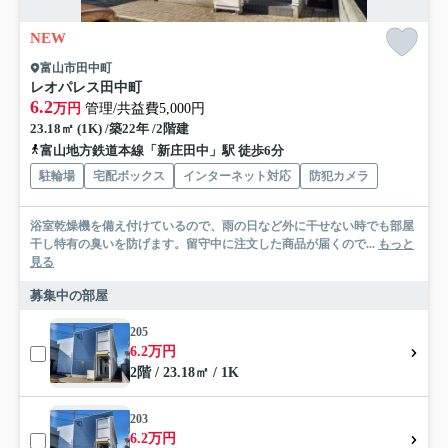
NEW
富山市田中町
レオパレス田中町
6.2
万円
管理/共益費5,000円
23.18㎡ (1K) /築22年 /2階建
富山地方鉄道本線「新庄田中」駅 徒歩6分
駐輪場
宅配ボックス
インターネット対応
防犯カメラ
浴室乾燥機を備え付けているので、雨の日など外に干せない時でも部屋
干し特有の臭いを防げます。留守中に注文した商品が届くので...
もっと
見る
募集中の部屋
205
6.2万円
2階 / 23.18㎡ / 1K
203
6.2万円