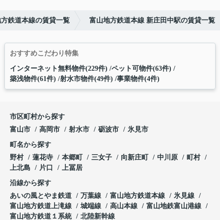
地方鉄道本線の賃貸一覧
富山地方鉄道本線 新庄田中駅の賃貸一覧
おすすめこだわり特集
インターネット無料物件(229件)
ペット可物件(63件)
築浅物件(61件)
射水市物件(49件)
事業物件(4件)
市区町村から探す
富山市
高岡市
射水市
砺波市
氷見市
町名から探す
野村
蓮花寺
本郷町
三女子
向新庄町
中川原
町村
上北島
片口
上冨居
沿線から探す
あいの風とやま鉄道
万葉線
富山地方鉄道本線
氷見線
富山地方鉄道上滝線
城端線
高山本線
富山地鉄富山港線
富山地方鉄道１系統
北陸新幹線