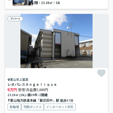
2階 / 23.18㎡ / 1K
アパート
富山市上冨居
レオパレスＡｎｇｅｌｉｑｕｅ
6
万円
管理/共益費5,000円
23.18㎡ (1K) /築19年 /2階建
富山地方鉄道本線「新庄田中」駅 徒歩17分
駐輪場
宅配ボックス
インターネット対応