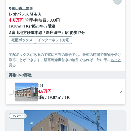
富山市上冨居
レオパレスＭ＆Ａ
4.6
万円
管理/共益費5,000円
19.87㎡ (1K) /築23年 /2階建
富山地方鉄道本線「新庄田中」駅 徒歩17分
宅配ボックス
インターネット対応
宅配ボックスがあるので家に不在の場合でも、最短の時間で荷物を受け
取ることができます。浴室乾燥機付きの物件であれば、外に干...
もっと
見る
募集中の部屋
101
4.6万円
1階 / 19.87㎡ / 1K
アパート