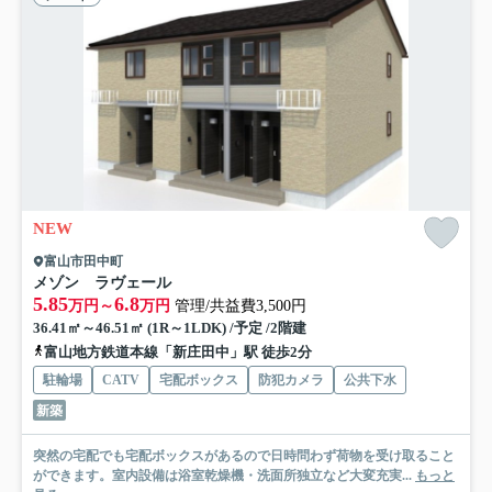
NEW
富山市田中町
メゾン ラヴェール
5.85
6.8
万円～
万円
管理/共益費3,500円
36.41㎡～46.51㎡ (1R～1LDK) /予定 /2階建
富山地方鉄道本線「新庄田中」駅 徒歩2分
駐輪場
CATV
宅配ボックス
防犯カメラ
公共下水
新築
突然の宅配でも宅配ボックスがあるので日時問わず荷物を受け取ること
ができます。室内設備は浴室乾燥機・洗面所独立など大変充実...
もっと