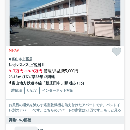
NEW
富山市上冨居
レオパレス上冨居Ⅱ
5.1
5.5
万円～
万円
管理/共益費5,000円
23.18㎡ (1K) /築25年 /2階建
富山地方鉄道本線「新庄田中」駅 徒歩18分
駐輪場
CATV
インターネット対応
お風呂の湿気を減らす浴室乾燥機を備え付けたアパートです。バストイ
レ別のアパートです。こちらのアパートの家賃は5.1万です...
もっと見る
募集中の部屋