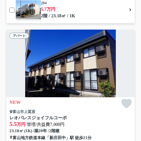
204
5.7万円
2階 / 23.18㎡ / 1K
アパート
NEW
富山市上冨居
レオパレスジョイフルコーポ
5.5
万円
管理/共益費7,000円
23.18㎡ (1K) /築20年 /2階建
富山地方鉄道本線「新庄田中」駅 徒歩21分