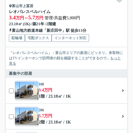
富山市上冨居
レオパレスベルハイム
3.4
5.7
万円～
万円
管理/共益費5,000円
23.18㎡ (1K) /築21年 /2階建
富山地方鉄道本線「新庄田中」駅 徒歩13分
駐輪場
宅配ボックス
インターネット対応
「レオパレスベルハイム」：富山市エリアの新居にピッタリ。来客時に
はTVインターホンで訪問者の顔を確認することができるので...
もっと
見る
募集中の部屋
108
3.4万円
1階 / 23.18㎡ / 1K
206
5.7万円
2階 / 23.18㎡ / 1K