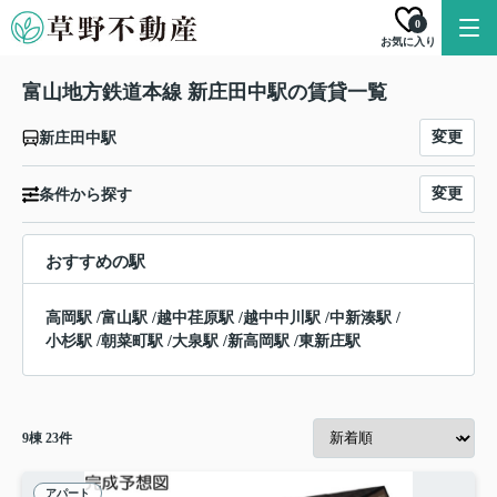
0
お気に入り
富山地方鉄道本線 新庄田中駅の賃貸一覧
変更
新庄田中駅
変更
条件から探す
おすすめの駅
高岡駅
/
富山駅
/
越中荏原駅
/
越中中川駅
/
中新湊駅
/
小杉駅
/
朝菜町駅
/
大泉駅
/
新高岡駅
/
東新庄駅
9
棟
23
件
アパート