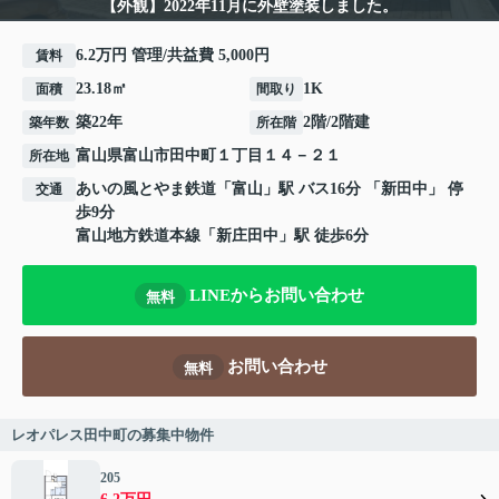
【外観】2022年11月に外壁塗装しました。
6.2万円 管理/共益費 5,000円
賃料
23.18㎡
1K
面積
間取り
築22年
2階/2階建
築年数
所在階
富山県
富山市
田中町
１丁目１４－２１
所在地
あいの風とやま鉄道
「
富山
」駅 バス16分 「新田中」 停
交通
歩9分
富山地方鉄道本線
「
新庄田中
」駅 徒歩6分
LINEからお問い合わせ
無料
お問い合わせ
無料
レオパレス田中町の募集中物件
205