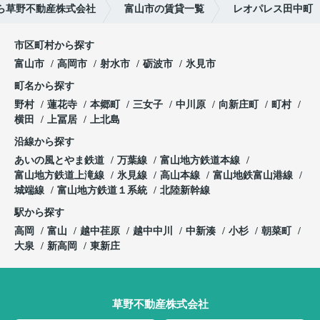
ら草野不動産株式会社
富山市の賃貸一覧
レオパレス田中町
市区町村から探す
富山市
高岡市
射水市
砺波市
氷見市
町名から探す
野村
蓮花寺
本郷町
三女子
中川原
向新庄町
町村
横田
上冨居
上北島
沿線から探す
あいの風とやま鉄道
万葉線
富山地方鉄道本線
富山地方鉄道上滝線
氷見線
高山本線
富山地鉄富山港線
城端線
富山地方鉄道１系統
北陸新幹線
駅から探す
高岡
富山
越中荏原
越中中川
中新湊
小杉
朝菜町
大泉
新高岡
東新庄
草野不動産株式会社