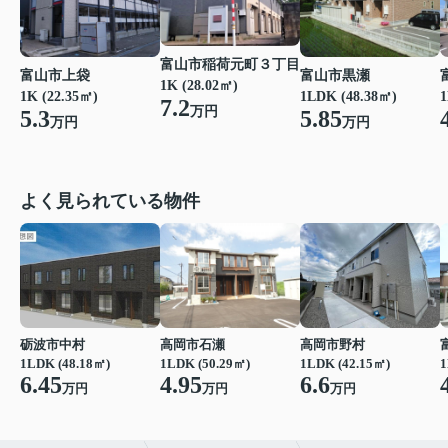
富山市稲荷元町３丁目
富山市上袋
富山市黒瀬
1K (28.02㎡)
1K (22.35㎡)
1LDK (48.38㎡)
1
7.2
万円
5.3
5.85
万円
万円
よく見られている物件
砺波市中村
高岡市石瀬
高岡市野村
1LDK (48.18㎡)
1LDK (50.29㎡)
1LDK (42.15㎡)
1
6.45
4.95
6.6
万円
万円
万円