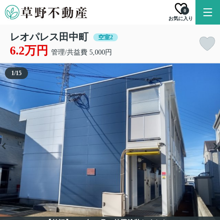
0
お気に入り
レオパレス田中町
空室2
6.2万円
管理/共益費 5,000円
1
/
15