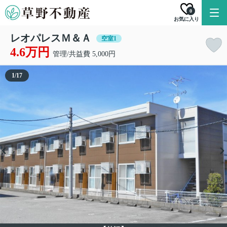
0
お気に入り
レオパレスＭ＆Ａ
空室1
4.6万円
管理/共益費 5,000円
1
/
17