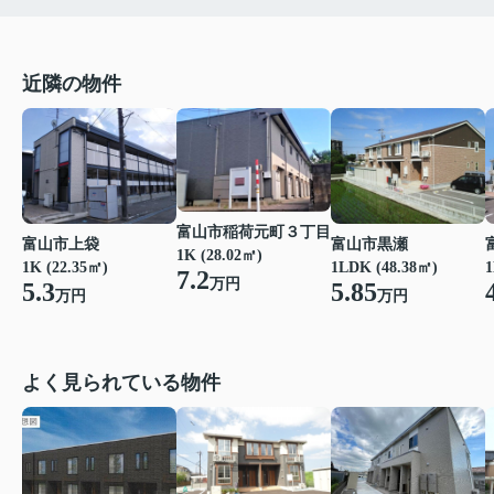
近隣の物件
富山市稲荷元町３丁目
富山市上袋
富山市黒瀬
1K (28.02㎡)
1K (22.35㎡)
1LDK (48.38㎡)
1
7.2
万円
5.3
5.85
万円
万円
よく見られている物件