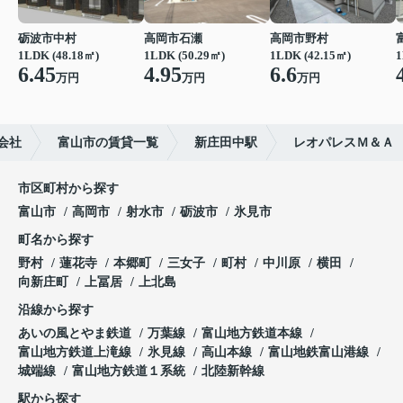
砺波市中村
高岡市石瀬
高岡市野村
1LDK (48.18㎡)
1LDK (50.29㎡)
1LDK (42.15㎡)
1
6.45
4.95
6.6
万円
万円
万円
会社
富山市の賃貸一覧
新庄田中駅
レオパレスＭ＆Ａ
市区町村から探す
富山市
高岡市
射水市
砺波市
氷見市
町名から探す
野村
蓮花寺
本郷町
三女子
町村
中川原
横田
向新庄町
上冨居
上北島
沿線から探す
あいの風とやま鉄道
万葉線
富山地方鉄道本線
富山地方鉄道上滝線
氷見線
高山本線
富山地鉄富山港線
城端線
富山地方鉄道１系統
北陸新幹線
駅から探す