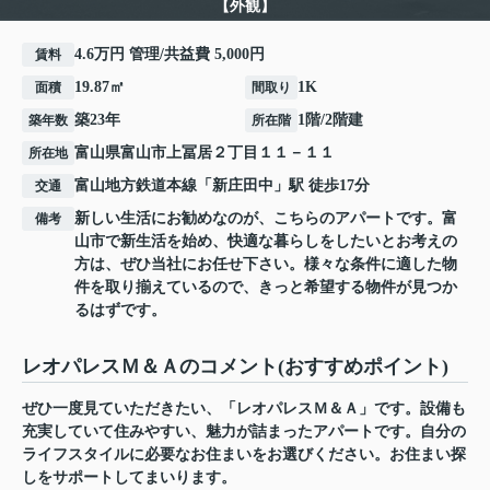
【外観】
4.6万円 管理/共益費 5,000円
賃料
19.87㎡
1K
面積
間取り
築23年
1階/2階建
築年数
所在階
富山県
富山市
上冨居
２丁目１１－１１
所在地
富山地方鉄道本線
「
新庄田中
」駅 徒歩17分
交通
新しい生活にお勧めなのが、こちらのアパートです。富
備考
山市で新生活を始め、快適な暮らしをしたいとお考えの
方は、ぜひ当社にお任せ下さい。様々な条件に適した物
件を取り揃えているので、きっと希望する物件が見つか
るはずです。
レオパレスＭ＆Ａのコメント(おすすめポイント)
ぜひ一度見ていただきたい、「レオパレスＭ＆Ａ」です。設備も
充実していて住みやすい、魅力が詰まったアパートです。自分の
ライフスタイルに必要なお住まいをお選びください。お住まい探
しをサポートしてまいります。