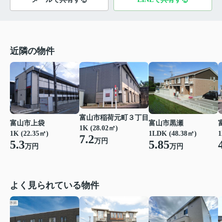
近隣の物件
富山市稲荷元町３丁目
富山市上袋
富山市黒瀬
1K (28.02㎡)
1K (22.35㎡)
1LDK (48.38㎡)
1
7.2
万円
5.3
5.85
万円
万円
よく見られている物件