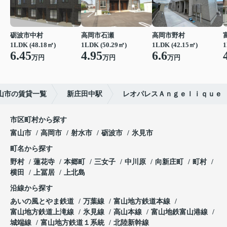
砺波市中村
高岡市石瀬
高岡市野村
1LDK (48.18㎡)
1LDK (50.29㎡)
1LDK (42.15㎡)
1
6.45
4.95
6.6
万円
万円
万円
山市の賃貸一覧
新庄田中駅
レオパレスＡｎｇｅｌｉｑｕｅ
市区町村から探す
富山市
高岡市
射水市
砺波市
氷見市
町名から探す
野村
蓮花寺
本郷町
三女子
中川原
向新庄町
町村
横田
上冨居
上北島
沿線から探す
あいの風とやま鉄道
万葉線
富山地方鉄道本線
富山地方鉄道上滝線
氷見線
高山本線
富山地鉄富山港線
城端線
富山地方鉄道１系統
北陸新幹線