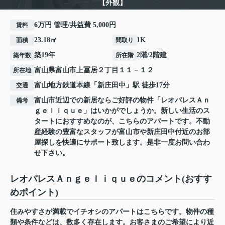
【外観】
6万円 管理/共益費 5,000円
賃料
23.18㎡
1K
面積
間取り
築19年
2階/2階建
築年数
所在階
富山県
富山市
上冨居
２丁目１１－１２
所在地
富山地方鉄道本線
「
新庄田中
」駅 徒歩17分
交通
富山市近辺での新居ならご好評の物件「レオパレスＡｎ
備考
ｇｅｌｉｑｕｅ」はいかがでしょうか。新しい生活のス
タートにおすすめなのが、こちらのアパートです。不動
産経験の豊富なスタッフが富山市や新庄田中付近のお部
屋探しを快適にサポート致します。是非一度お問い合わ
せ下さい。
レオパレスＡｎｇｅｌｉｑｕｅのコメント(おすす
めポイント)
住みやすさが満載でイチオシのアパートはこちらです。物件の種
類や条件などは、数多く存在します。お客さまのご希望により近