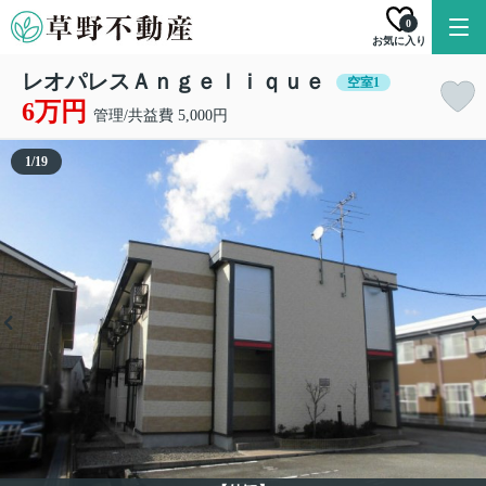
0
お気に入り
レオパレスＡｎｇｅｌｉｑｕｅ
空室1
6万円
管理/共益費 5,000円
1
/
19