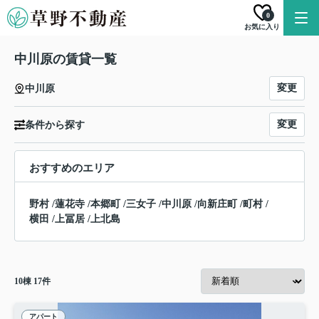
0
お気に入り
中川原の賃貸一覧
変更
中川原
変更
条件から探す
おすすめのエリア
野村
/
蓮花寺
/
本郷町
/
三女子
/
中川原
/
向新庄町
/
町村
/
横田
/
上冨居
/
上北島
10
棟
17
件
アパート