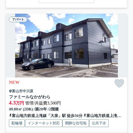
アパート
NEW
富山市中川原
ファミールなかがわら
4.3
万円
管理/共益費3,500円
49.00㎡ (2DK) /築28年 /2階建
富山地方鉄道上滝線「大泉」駅 徒歩36分
富山地方鉄道上滝線「不二越」駅 徒歩44分
駐輪場
インターネット対応
閑静な住宅地
公共下水