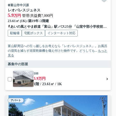
富山市中川原
レオパレスジュネス
5.9
万円
管理/共益費7,000円
23.61㎡ (1K) /築19年 /2階建
あいの風とやま鉄道「富山」駅 バス25分 「山室中部小学校前」 停歩4分
駐輪場
宅配ボックス
インターネット対応
富山駅周辺への引っ越しをお考えなら「レオパレスジュネス」。お風呂
の湿気を減らす浴室乾燥機を備え付けた物件です。どうしても...
もっと
見る
募集中の部屋
108
5.9万円
1階 / 23.61㎡ / 1K
アパート