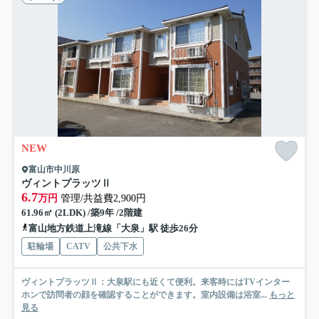
NEW
富山市中川原
ヴィントプラッツⅡ
6.7
万円
管理/共益費2,900円
61.96㎡ (2LDK) /築9年 /2階建
富山地方鉄道上滝線「大泉」駅 徒歩26分
駐輪場
CATV
公共下水
ヴィントプラッツⅡ：大泉駅にも近くて便利。来客時にはTVインター
ホンで訪問者の顔を確認することができます。室内設備は浴室...
もっと
見る