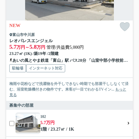
NEW
富山市中川原
レオパレスエンジェル
5.7
5.8
万円～
万円
管理/共益費5,000円
23.27㎡ (1K) /築19年 /2階建
あいの風とやま鉄道「富山」駅 バス28分 「山室中部小学校前」 停歩4分
駐輪場
インターネット対応
梅雨や花粉などで洗濯物を外干しできない時期でも部屋干ししなくて済
む、浴室乾燥機付きの物件です。来客が一目でわかるTVイン...
もっと
見る
募集中の部屋
102
5.7万円
1階 / 23.27㎡ / 1K