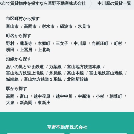
水市で賃貸物件を探すなら草野不動産株式会社
中川原の賃貸一覧
市区町村から探す
富山市
高岡市
射水市
砺波市
氷見市
町名から探す
野村
蓮花寺
本郷町
三女子
中川原
向新庄町
町村
横田
上冨居
上北島
沿線から探す
あいの風とやま鉄道
万葉線
富山地方鉄道本線
富山地方鉄道上滝線
氷見線
高山本線
富山地鉄富山港線
城端線
富山地方鉄道１系統
北陸新幹線
駅から探す
高岡
富山
越中荏原
越中中川
中新湊
小杉
朝菜町
大泉
新高岡
東新庄
草野不動産株式会社