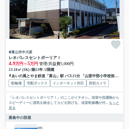
富山市中川原
レオパレスセントポーリアⅠ
4.9
5
万円～
万円
管理/共益費5,000円
23.18㎡ (1K) /築23年 /2階建
あいの風とやま鉄道「富山」駅 バス25分 「山室中部小学校前」 停歩2分
駐輪場
宅配ボックス
インターネット対応
防犯カメラ
「レオパレスセントポーリアⅠ」のここがイチオシ。浴室や洗濯物から
スピーディーに湿気を除去してカビを防げる、浴室乾燥機が付...
もっと
見る
募集中の部屋
105