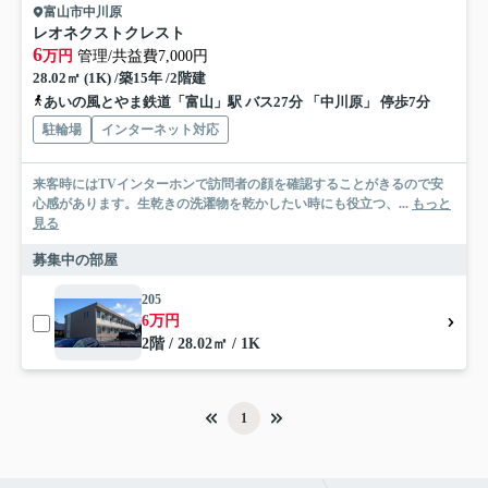
富山市中川原
レオネクストクレスト
6
万円
管理/共益費7,000円
28.02㎡ (1K) /築15年 /2階建
あいの風とやま鉄道「富山」駅 バス27分 「中川原」 停歩7分
駐輪場
インターネット対応
来客時にはTVインターホンで訪問者の顔を確認することがきるので安
心感があります。生乾きの洗濯物を乾かしたい時にも役立つ、...
もっと
見る
募集中の部屋
205
6万円
2階 / 28.02㎡ / 1K
1