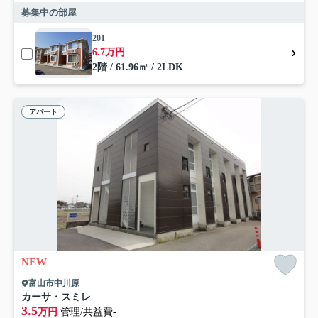
募集中の部屋
201
6.7万円
2階 / 61.96㎡ / 2LDK
アパート
NEW
富山市中川原
カーサ・スミレ
3.5
万円
管理/共益費-