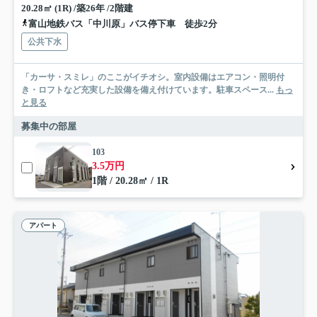
20.28㎡ (1R) /築26年 /2階建
富山地鉄バス「中川原」バス停下車 徒歩2分
公共下水
「カーサ・スミレ」のここがイチオシ。室内設備はエアコン・照明付
き・ロフトなど充実した設備を備え付けています。駐車スペース...
もっ
と見る
募集中の部屋
103
3.5万円
1階 / 20.28㎡ / 1R
アパート