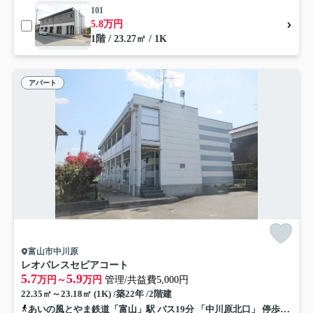
101
5.8万円
1階 / 23.27㎡ / 1K
アパート
富山市中川原
レオパレスセピアコート
5.7
5.9
万円～
万円
管理/共益費5,000円
22.35㎡～23.18㎡ (1K) /築22年 /2階建
あいの風とやま鉄道「富山」駅 バス19分 「中川原北口」 停歩4分