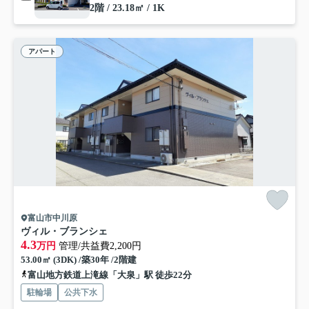
2階 / 23.18㎡ / 1K
アパート
富山市中川原
ヴィル・ブランシェ
4.3
万円
管理/共益費2,200円
53.00㎡ (3DK) /築30年 /2階建
富山地方鉄道上滝線「大泉」駅 徒歩22分
駐輪場
公共下水