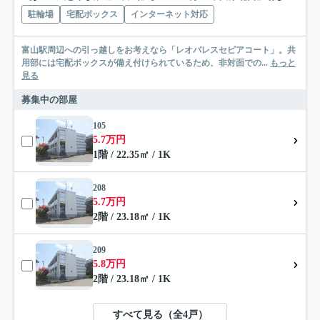
駐輪場
宅配ボックス
インターネット対応
富山駅周辺への引っ越しをお考えなら「レオパレスセピアコート」。共
用部には宅配ボックスが備え付けられているため、非対面での...
もっと
見る
募集中の部屋
105
5.7万円
1階 / 22.35㎡ / 1K
208
5.7万円
2階 / 23.18㎡ / 1K
209
5.8万円
2階 / 23.18㎡ / 1K
すべて見る（全4戸）