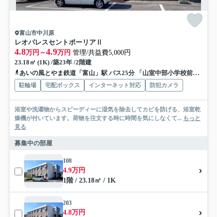
富山市中川原
レオパレスセントポーリアⅡ
4.8
4.9
万円～
万円
管理/共益費5,000円
23.18㎡ (1K) /築23年 /2階建
あいの風とやま鉄道「富山」駅 バス25分 「山室中部小学校前」 停歩2分
駐輪場
宅配ボックス
インターネット対応
防犯カメラ
浴室や洗濯物からスピーディーに湿気を除去してカビを防げる、浴室乾
燥機が付いています。荷物を注文する時に時間を気にしなくて...
もっと
見る
募集中の部屋
108
4.9万円
1階 / 23.18㎡ / 1K
203
4.8万円