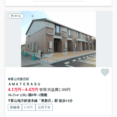
アパート
富山市新庄町
ＡＭＡＴＥＲＡＳＵ
4.1
4.4
万円～
万円
管理/共益費2,300円
36.25㎡ (1R) /築8年 /2階建
富山地方鉄道本線「東新庄」駅 徒歩14分
駐輪場
CATV
公共下水