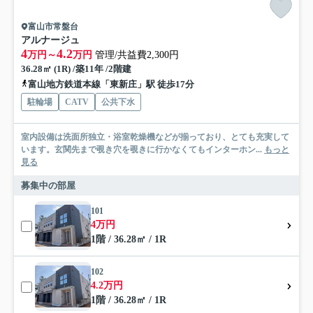
富山市常盤台
アルナージュ
4
4.2
万円～
万円
管理/共益費2,300円
36.28㎡ (1R) /築11年 /2階建
富山地方鉄道本線「東新庄」駅 徒歩17分
駐輪場
CATV
公共下水
室内設備は洗面所独立・浴室乾燥機などが揃っており、とても充実して
います。玄関先まで覗き穴を覗きに行かなくてもインターホン...
もっと
見る
募集中の部屋
101
4万円
1階 / 36.28㎡ / 1R
102
4.2万円
1階 / 36.28㎡ / 1R