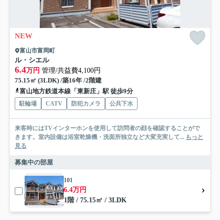
NEW
富山市富岡町
ル・シエル
6.4
万円
管理/共益費4,100円
75.15㎡ (3LDK) /築16年 /2階建
富山地方鉄道本線「東新庄」駅 徒歩9分
駐輪場
CATV
防犯カメラ
公共下水
来客時にはTVインターホンを使用して訪問者の顔を確認することがで
きます。室内設備は浴室乾燥機・洗面所独立など大変充実して...
もっと
見る
募集中の部屋
101
6.4万円
1階 / 75.15㎡ / 3LDK