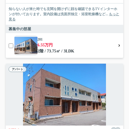
知らない人が来た時でも玄関を開けずに顔を確認できるTVインターホ
ンが付いております。室内設備は洗面所独立・浴室乾燥機など...
もっと
見る
募集中の部屋
201
6.55万円
2階 / 73.75㎡ / 3LDK
アパート