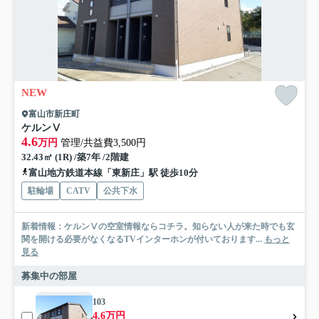
NEW
富山市新庄町
ケルンⅤ
4.6
万円
管理/共益費3,500円
32.43㎡ (1R) /築7年 /2階建
富山地方鉄道本線「東新庄」駅 徒歩10分
駐輪場
CATV
公共下水
新着情報：ケルンⅤの空室情報ならコチラ。知らない人が来た時でも玄
関を開ける必要がなくなるTVインターホンが付いております...
もっと
見る
募集中の部屋
103
4.6万円