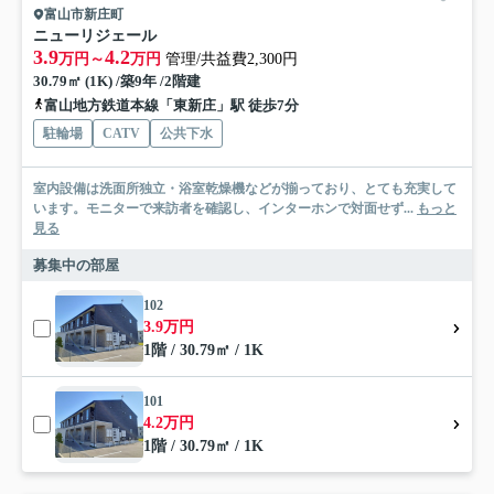
富山市新庄町
ニューリジェール
3.9
4.2
万円～
万円
管理/共益費2,300円
30.79㎡ (1K) /築9年 /2階建
富山地方鉄道本線「東新庄」駅 徒歩7分
駐輪場
CATV
公共下水
室内設備は洗面所独立・浴室乾燥機などが揃っており、とても充実して
います。モニターで来訪者を確認し、インターホンで対面せず...
もっと
見る
募集中の部屋
102
3.9万円
1階 / 30.79㎡ / 1K
101
4.2万円
1階 / 30.79㎡ / 1K