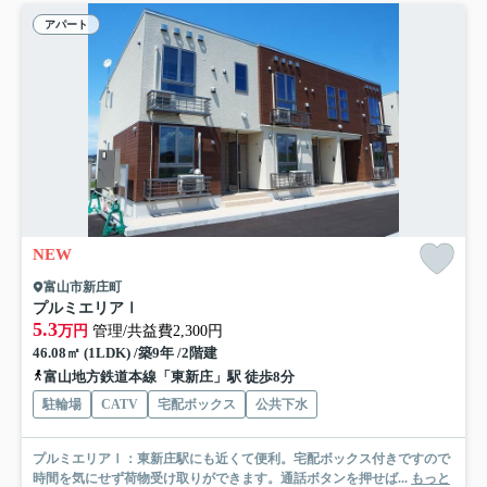
アパート
NEW
富山市新庄町
プルミエリアⅠ
5.3
万円
管理/共益費2,300円
46.08㎡ (1LDK) /築9年 /2階建
富山地方鉄道本線「東新庄」駅 徒歩8分
駐輪場
CATV
宅配ボックス
公共下水
プルミエリアⅠ：東新庄駅にも近くて便利。宅配ボックス付きですので
時間を気にせず荷物受け取りができます。通話ボタンを押せば...
もっと