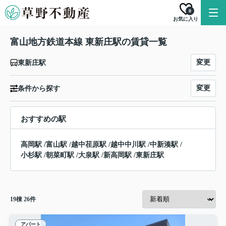
0
お気に入り
富山地方鉄道本線 東新庄駅の賃貸一覧
変更
東新庄駅
変更
条件から探す
おすすめの駅
高岡駅
/
富山駅
/
越中荏原駅
/
越中中川駅
/
中新湊駅
/
小杉駅
/
朝菜町駅
/
大泉駅
/
新高岡駅
/
東新庄駅
19
棟
26
件
アパート