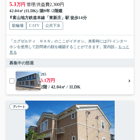
5.1
万円
管理/共益費2,300円
42.04㎡ (1LDK) /築9年 /2階建
富山地方鉄道本線「東新庄」駅 徒歩14分
駐輪場
CATV
公共下水
「エグゼルティ ＮＡＮ」のここがイチオシ。来客時にはTVインター
ホンを使用して訪問者の顔を確認することができます。室内設...
もっと
見る
募集中の部屋
203
5.1万円
2階 / 42.04㎡ / 1LDK
アパート