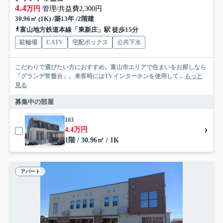
4.4
万円
管理/共益費2,300円
30.96㎡ (1K) /築13年 /2階建
富山地方鉄道本線「東新庄」駅 徒歩15分
駐輪場
CATV
宅配ボックス
公共下水
こだわりで選びたい方におすすめ。富山市エリアで住まいをお探しなら
「グランデ常盤台」。来客時にはTVインターホンを使用して...
もっと
見る
募集中の部屋
103
4.4万円
1階 / 30.96㎡ / 1K
アパート