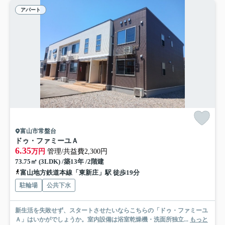
アパート
富山市常盤台
ドゥ・ファミーユＡ
6.35
万円
管理/共益費2,300円
73.75㎡ (3LDK) /築13年 /2階建
富山地方鉄道本線「東新庄」駅 徒歩19分
駐輪場
公共下水
新生活を失敗せず、スタートさせたいならこちらの「ドゥ・ファミーユ
Ａ」はいかがでしょうか。室内設備は浴室乾燥機・洗面所独立...
もっと