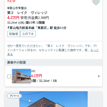
NEW
富山市常盤台
第２ レイク ヴィレッジ
4.2
万円
管理/共益費2,300円
32.24㎡ (1R) /築15年 /2階建
富山地方鉄道本線「東新庄」駅 徒歩15分
駐輪場
公共下水
ぜひ一度見ていただきたい、「第２ レイク ヴィレッジ」です。TV
インターフォン付きの、セキュリティに配慮した物件です。室...
もっと
見る
募集中の部屋
102
4.2万円
1階 / 32.24㎡ / 1R
アパート