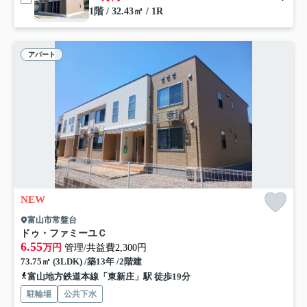
1階 / 32.43㎡ / 1R
アパート
NEW
富山市常盤台
ドゥ・ファミーユＣ
6.55
万円
管理/共益費2,300円
73.75㎡ (3LDK) /築13年 /2階建
富山地方鉄道本線「東新庄」駅 徒歩19分
駐輪場
公共下水