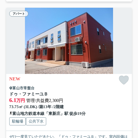
アパート
NEW
富山市常盤台
ドゥ・ファミーユＢ
6.1
万円
管理/共益費2,300円
73.75㎡ (3LDK) /築13年 /2階建
富山地方鉄道本線「東新庄」駅 徒歩19分
駐輪場
公共下水
ぜひ一度見ていただきたい、「ドゥ・ファミーユＢ」です。室内設備は