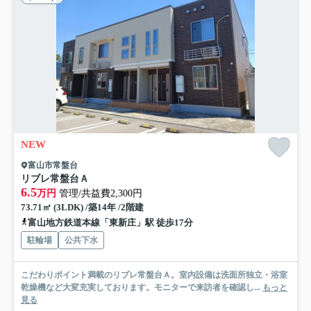
NEW
富山市常盤台
リブレ常盤台Ａ
6.5
万円
管理/共益費2,300円
73.71㎡ (3LDK) /築14年 /2階建
富山地方鉄道本線「東新庄」駅 徒歩17分
駐輪場
公共下水
こだわりポイント満載のリブレ常盤台Ａ。室内設備は洗面所独立・浴室
乾燥機など大変充実しております。モニターで来訪者を確認し...
もっと
見る