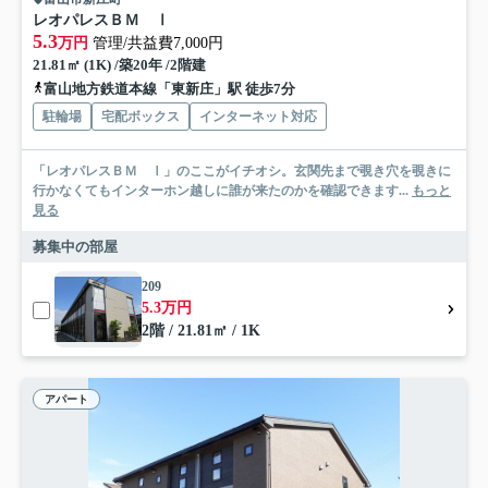
レオパレスＢＭ Ⅰ
5.3
万円
管理/共益費7,000円
21.81㎡ (1K) /築20年 /2階建
富山地方鉄道本線「東新庄」駅 徒歩7分
駐輪場
宅配ボックス
インターネット対応
「レオパレスＢＭ Ⅰ」のここがイチオシ。玄関先まで覗き穴を覗きに
行かなくてもインターホン越しに誰が来たのかを確認できます...
もっと
見る
募集中の部屋
209
5.3万円
2階 / 21.81㎡ / 1K
アパート