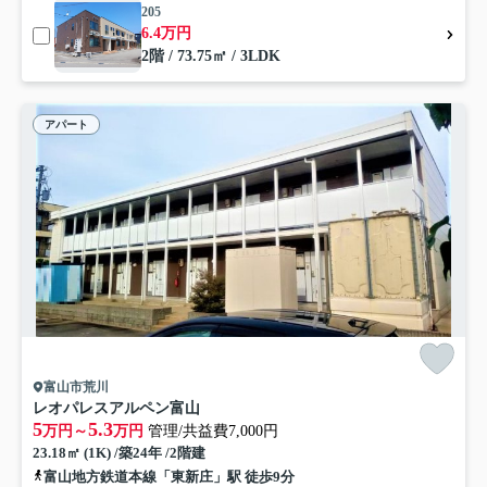
205
6.4万円
2階 / 73.75㎡ / 3LDK
アパート
富山市荒川
レオパレスアルペン富山
5
5.3
万円～
万円
管理/共益費7,000円
23.18㎡ (1K) /築24年 /2階建
富山地方鉄道本線「東新庄」駅 徒歩9分