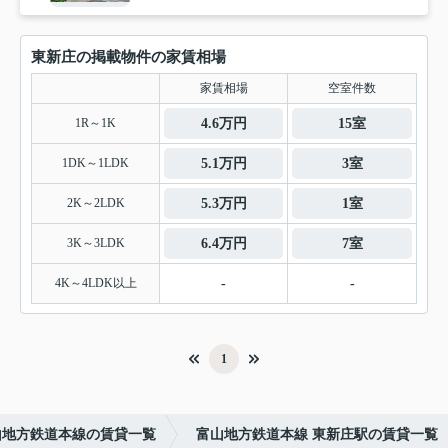
東新庄の掲載物件の家賃相場
家賃相場
空室件数
1R～1K
4.6万円
15室
1DK～1LDK
5.1万円
3室
2K～2LDK
5.3万円
1室
3K～3LDK
6.4万円
7室
4K～4LDK以上
-
-
1
山地方鉄道本線の賃貸一覧
富山地方鉄道本線 東新庄駅の賃貸一覧