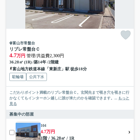
富山市常盤台
リブレ常盤台Ｃ
4.7
万円
管理/共益費2,300円
36.28㎡ (1R) /築14年 /2階建
富山地方鉄道本線「東新庄」駅 徒歩18分
駐輪場
公共下水
こだわりポイント満載のリブレ常盤台Ｃ。玄関先まで覗き穴を覗きに行
かなくてもインターホン越しに誰が来たのかを確認できます。...
もっと
見る
募集中の部屋
104
4.7万円
1階 / 36.28㎡ / 1R