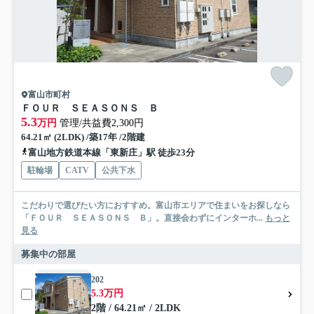
富山市町村
ＦＯＵＲ ＳＥＡＳＯＮＳ Ｂ
5.3
万円
管理/共益費2,300円
64.21㎡ (2LDK) /築17年 /2階建
富山地方鉄道本線「東新庄」駅 徒歩23分
駐輪場
CATV
公共下水
こだわりで選びたい方におすすめ。富山市エリアで住まいをお探しなら
「ＦＯＵＲ ＳＥＡＳＯＮＳ Ｂ」。直接会わずにインターホ...
もっと
見る
募集中の部屋
202
5.3万円
2階 / 64.21㎡ / 2LDK