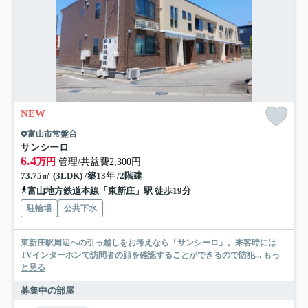
NEW
富山市常盤台
サンシーロ
6.4
万円
管理/共益費2,300円
73.75㎡ (3LDK) /築13年 /2階建
富山地方鉄道本線「東新庄」駅 徒歩19分
駐輪場
公共下水
東新庄駅周辺への引っ越しをお考えなら「サンシーロ」。来客時には
TVインターホンで訪問者の顔を確認することができるので防犯...
もっ
と見る
募集中の部屋