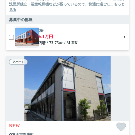
洗面所独立・浴室乾燥機などが揃っているので、快適に過ごし...
もっと
見る
募集中の部屋
204
6.1万円
2階 / 73.75㎡ / 3LDK
アパート
NEW
富山市新庄町