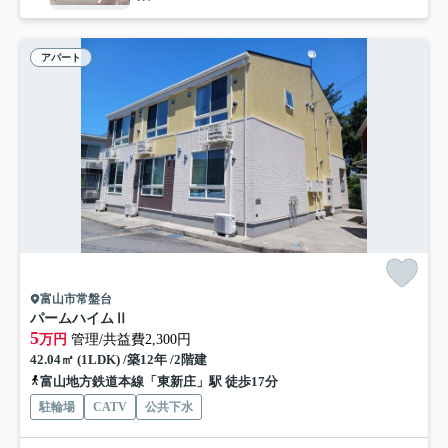
アパート
富山市常盤台
パームハイムⅡ
5
万円
管理/共益費2,300円
42.04㎡ (1LDK) /築12年 /2階建
富山地方鉄道本線「東新庄」駅 徒歩17分
駐輪場
CATV
公共下水