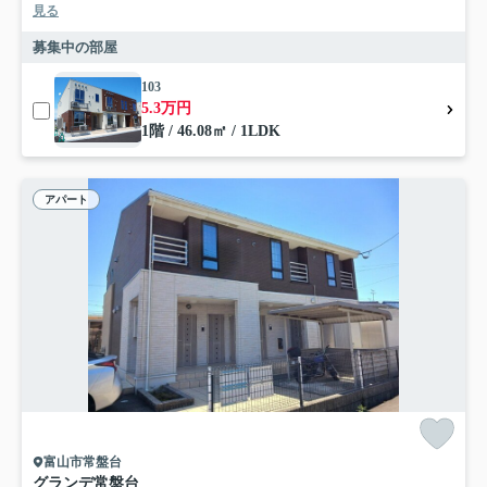
見る
募集中の部屋
103
5.3万円
1階 / 46.08㎡ / 1LDK
アパート
富山市常盤台
グランデ常盤台