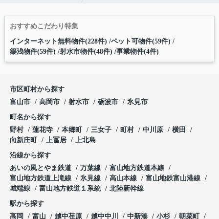
おすすめこだわり特集
インターネット無料物件(228件)
ペット可物件(59件)
築浅物件(59件)
射水市物件(48件)
事業物件(4件)
市区町村から探す
富山市
高岡市
射水市
砺波市
氷見市
町名から探す
野村
蓮花寺
本郷町
三女子
町村
中川原
横田
向新庄町
上冨居
上北島
沿線から探す
あいの風とやま鉄道
万葉線
富山地方鉄道本線
富山地方鉄道上滝線
氷見線
高山本線
富山地鉄富山港線
城端線
富山地方鉄道１系統
北陸新幹線
駅から探す
高岡
富山
越中荏原
越中中川
中新湊
小杉
朝菜町