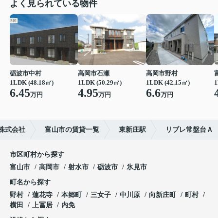
よく見られている物件
砺波市中村
高岡市石瀬
高岡市野村
1LDK (48.18㎡)
1LDK (50.29㎡)
1LDK (42.15㎡)
1
6.45
4.95
6.6
万円
万円
万円
株式会社
富山市の賃貸一覧
東新庄駅
リブレ常盤台Ａ
市区町村から探す
富山市
高岡市
射水市
砺波市
氷見市
町名から探す
野村
蓮花寺
本郷町
三女子
中川原
向新庄町
町村
横田
上冨居
内免