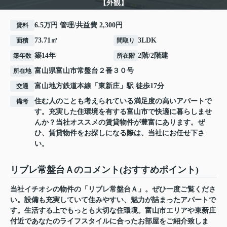
【外観】
6.5万円 管理/共益費 2,300円
賃料
73.71㎡
3LDK
面積
間取り
築14年
2階/2階建
築年数
所在階
富山県
富山市
常盤台
２番３０号
所在地
富山地方鉄道本線
「
東新庄
」駅 徒歩17分
交通
住む人のことも考えられている満足度の高いアパートで
備考
す。充実した住環境を有する富山市で快適に暮らしませ
んか？当社オススメの賃貸物件が豊富にあります。ぜ
ひ、賃貸物件をお探しになる際は、当社にお任せ下さ
い。
リブレ常盤台Ａのコメント(おすすめポイント)
当社イチオシの物件の「リブレ常盤台Ａ」。ぜひ一度ご覧くださ
い。設備も充実していて住みやすい、魅力が詰まったアパートで
す。生活する上でもっとも大切な住環境。富山市エリアや東新庄
付近であなたのライフスタイルに合ったお部屋をご紹介致しま