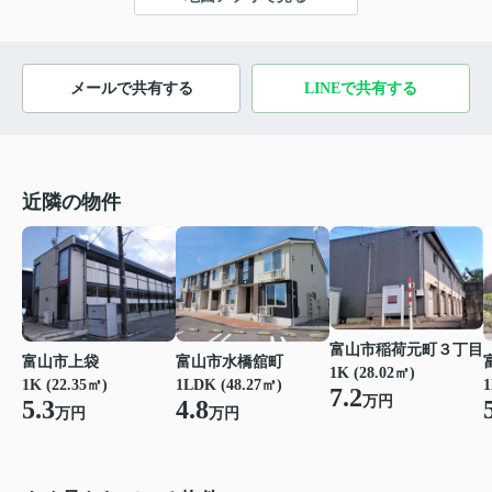
メールで共有する
LINEで共有する
近隣の物件
富山市稲荷元町３丁目
富山市上袋
富山市水橋舘町
1K (28.02㎡)
1K (22.35㎡)
1LDK (48.27㎡)
1
7.2
万円
5.3
4.8
万円
万円