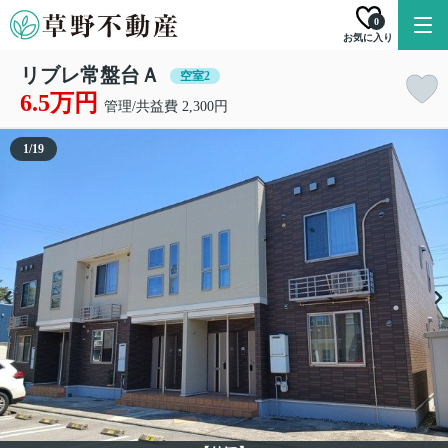
0
お気に入り
リブレ常盤台Ａ
空室2
6.5万円
管理/共益費 2,300円
1
/
19