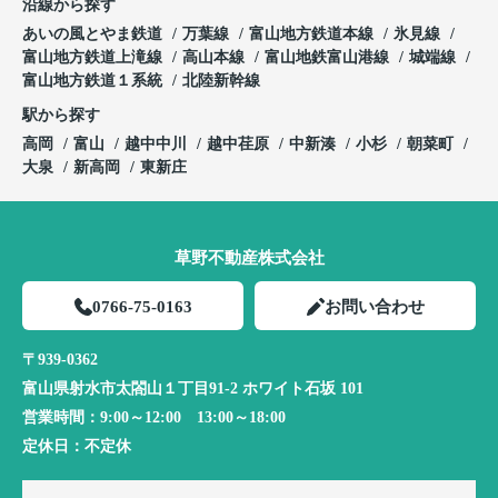
沿線から探す
あいの風とやま鉄道
万葉線
富山地方鉄道本線
氷見線
富山地方鉄道上滝線
高山本線
富山地鉄富山港線
城端線
富山地方鉄道１系統
北陸新幹線
駅から探す
高岡
富山
越中中川
越中荏原
中新湊
小杉
朝菜町
大泉
新高岡
東新庄
草野不動産株式会社
0766-75-0163
お問い合わせ
〒939-0362
富山県射水市太閤山１丁目91-2 ホワイト石坂 101
営業時間：
9:00～12:00 13:00～18:00
定休日：
不定休