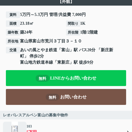
【外観】
5万円～5.3万円 管理/共益費 7,000円
賃料
23.18㎡
1K
面積
間取り
築24年
1階/2階建
築年数
所在階
富山県
富山市
荒川
３丁目３－１０
所在地
あいの風とやま鉄道
「
富山
」駅 バス20分 「新庄新
交通
町」 停歩2分
富山地方鉄道本線
「
東新庄
」駅 徒歩9分
LINEからお問い合わせ
無料
お問い合わせ
無料
レオパレスアルペン富山の募集中物件
103