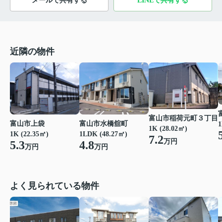
メールで共有する
LINEで共有する
近隣の物件
富山市稲荷元町３丁目
富山市上袋
富山市水橋舘町
1
1K (28.02㎡)
1K (22.35㎡)
1LDK (48.27㎡)
7.2
万円
5.3
4.8
万円
万円
よく見られている物件