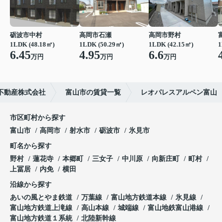
砺波市中村
高岡市石瀬
高岡市野村
1LDK (48.18㎡)
1LDK (50.29㎡)
1LDK (42.15㎡)
1
6.45
4.95
6.6
万円
万円
万円
不動産株式会社
富山市の賃貸一覧
レオパレスアルペン富山
市区町村から探す
富山市
高岡市
射水市
砺波市
氷見市
町名から探す
野村
蓮花寺
本郷町
三女子
中川原
向新庄町
町村
上冨居
内免
横田
沿線から探す
あいの風とやま鉄道
万葉線
富山地方鉄道本線
氷見線
富山地方鉄道上滝線
高山本線
城端線
富山地鉄富山港線
富山地方鉄道１系統
北陸新幹線