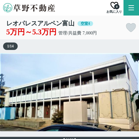
0
お気に入り
レオパレスアルペン富山
空室4
5万円～5.3万円
管理/共益費 7,000円
1
/
14