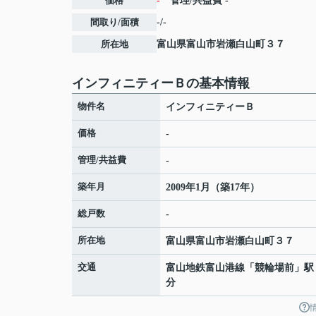
価格
-
管理/共益費
-
間取り/面積
-/-
所在地
富山県
富山市
岩瀬白山町
３７
インフィニティーＢの基本情報
物件名
インフィニティーＢ
価格
-
管理/共益費
-
築年月
2009年1月（築17年）
総戸数
-
所在地
富山県
富山市
岩瀬白山町
３７
交通
富山地鉄富山港線
「
競輪場前
」駅
分