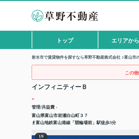
トップ
エリアか
射水市で賃貸物件を探すなら草野不動産株式会社
富山市
この物
インフィニティーＢ
-
管理/共益費 -
富山県
富山市
岩瀬白山町
３７
富山地鉄富山港線「競輪場前」駅徒歩3分
1
/
9