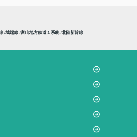
線
城端線
富山地方鉄道１系統
北陸新幹線