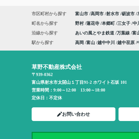
市区町村から探す
富山市
高岡市
射水市
砺波市
町名から探す
野村
蓮花寺
本郷町
三女子
中
沿線から探す
あいの風とやま鉄道
万葉線
富
駅から探す
高岡
富山
越中中川
越中荏原
草野不動産株式会社
〒939-0362
富山県射水市太閤山１丁目91-2 ホワイト石坂 101
営業時間：
9:00～12:00 13:00～18:00
定休日：
不定休
お問い合わせ