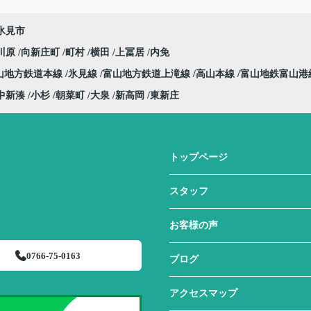
氷見市
川原
向新庄町
町村
横田
上冨居
内免
山地方鉄道本線
氷見線
富山地方鉄道上滝線
高山本線
富山地鉄富山港
中新湊
小杉
朝菜町
大泉
新高岡
東新庄
トップページ
スタッフ
お客様の声
0766-75-0163
ブログ
アクセスマップ