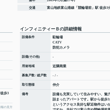
築年
2009年1月(築17年)
交通
富山地鉄富山港線
「
競輪場前
」駅 徒歩3
インフィニティーＢの詳細情報
設備条件
駐輪場
CATV
防犯カメラ
設備(その他)
-
用途地域
近隣商業
募集戸数 / 総戸数
- / -
取引態様
仲介
 徒歩3
備考
設備も充実していて住みやすい、魅
詰まったアパートです。駅から徒歩3
というアクセス良好な駅近物件はい
情報の見方
ですか。当社では富山市や競輪場前