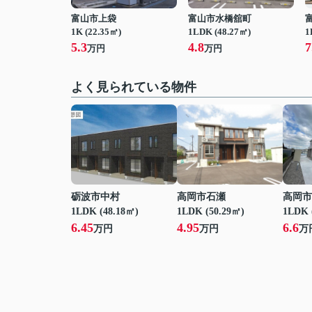
富山市上袋
富山市水橋舘町
1K (22.35㎡)
1LDK (48.27㎡)
1
5.3
4.8
7
万円
万円
よく見られている物件
砺波市中村
高岡市石瀬
高岡市
1LDK (48.18㎡)
1LDK (50.29㎡)
1LDK 
6.45
4.95
6.6
万円
万円
万