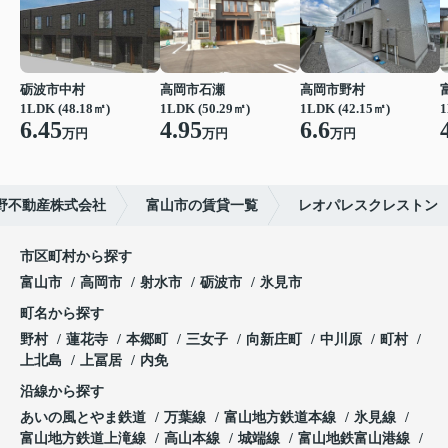
砺波市中村
高岡市石瀬
高岡市野村
1LDK (48.18㎡)
1LDK (50.29㎡)
1LDK (42.15㎡)
1
6.45
4.95
6.6
万円
万円
万円
野不動産株式会社
富山市の賃貸一覧
レオパレスクレストン
市区町村から探す
富山市
高岡市
射水市
砺波市
氷見市
町名から探す
野村
蓮花寺
本郷町
三女子
向新庄町
中川原
町村
上北島
上冨居
内免
沿線から探す
あいの風とやま鉄道
万葉線
富山地方鉄道本線
氷見線
富山地方鉄道上滝線
高山本線
城端線
富山地鉄富山港線