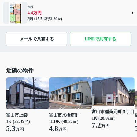
205
4.4万円
2階 / 15.51坪(51.30㎡)
メールで共有する
LINEで共有する
近隣の物件
富山市稲荷元町３丁目
富山市上袋
富山市水橋舘町
1K (28.02㎡)
1K (22.35㎡)
1LDK (48.27㎡)
1
7.2
万円
5.3
4.8
万円
万円