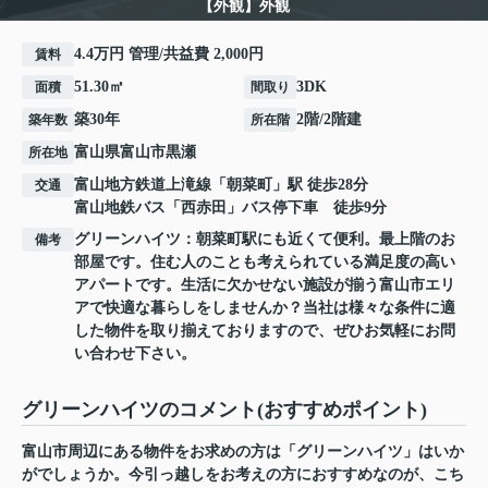
【外観】外観
4.4万円 管理/共益費 2,000円
賃料
51.30㎡
3DK
面積
間取り
築30年
2階/2階建
築年数
所在階
富山県
富山市
黒瀬
所在地
富山地方鉄道上滝線
「
朝菜町
」駅 徒歩28分
交通
富山地鉄バス「西赤田」バス停下車 徒歩9分
グリーンハイツ：朝菜町駅にも近くて便利。最上階のお
備考
部屋です。住む人のことも考えられている満足度の高い
アパートです。生活に欠かせない施設が揃う富山市エリ
アで快適な暮らしをしませんか？当社は様々な条件に適
した物件を取り揃えておりますので、ぜひお気軽にお問
い合わせ下さい。
グリーンハイツのコメント(おすすめポイント)
富山市周辺にある物件をお求めの方は「グリーンハイツ」はいか
がでしょうか。今引っ越しをお考えの方におすすめなのが、こち