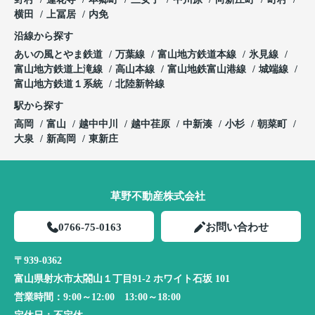
横田
上冨居
内免
沿線から探す
あいの風とやま鉄道
万葉線
富山地方鉄道本線
氷見線
富山地方鉄道上滝線
高山本線
富山地鉄富山港線
城端線
富山地方鉄道１系統
北陸新幹線
駅から探す
高岡
富山
越中中川
越中荏原
中新湊
小杉
朝菜町
大泉
新高岡
東新庄
草野不動産株式会社
0766-75-0163
お問い合わせ
〒939-0362
富山県射水市太閤山１丁目91-2 ホワイト石坂 101
営業時間：
9:00～12:00 13:00～18:00