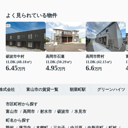
よく見られている物件
砺波市中村
高岡市石瀬
高岡市野村
1LDK (48.18㎡)
1LDK (50.29㎡)
1LDK (42.15㎡)
1
6.45
4.95
6.6
万円
万円
万円
株式会社
富山市の賃貸一覧
朝菜町駅
グリーンハイツ
市区町村から探す
富山市
高岡市
射水市
砺波市
氷見市
町名から探す
野村
蓮花寺
本郷町
三女子
中川原
向新庄町
町村