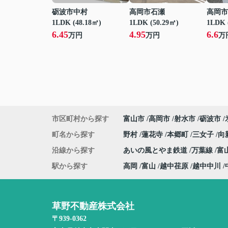
砺波市中村
高岡市石瀬
高岡市
1LDK (48.18㎡)
1LDK (50.29㎡)
1LDK 
6.45
4.95
6.6
万円
万円
万
市区町村から探す
富山市
高岡市
射水市
砺波市
町名から探す
野村
蓮花寺
本郷町
三女子
向
沿線から探す
あいの風とやま鉄道
万葉線
富
駅から探す
高岡
富山
越中荏原
越中中川
草野不動産株式会社
〒939-0362