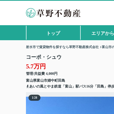
トップ
エリアか
射水市で賃貸物件を探すなら草野不動産株式会社
富山市
コーポ・シュウ
5.7万円
管理/共益費 4,000円
富山県
富山市
婦中町田島
あいの風とやま鉄道「富山」駅バス16分「田島」停歩
1
/
28