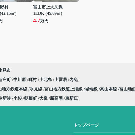
野村
富山市上大久保
(42.15㎡)
1LDK (45.09㎡)
4.7
円
万円
氷見市
新庄町
中川原
町村
上北島
上冨居
内免
山地方鉄道本線
氷見線
富山地方鉄道上滝線
城端線
高山本線
富山地
中新湊
小杉
朝菜町
大泉
新高岡
東新庄
トップページ