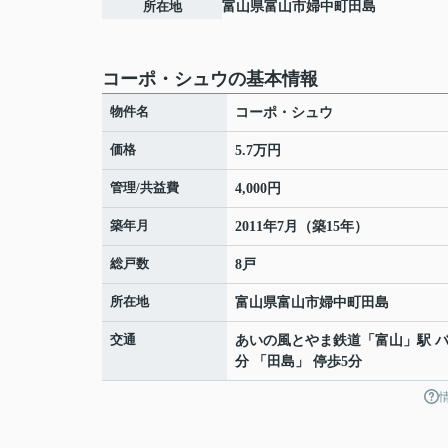
所在地
富山県
富山市
婦中町田島
コーポ・シュウの基本情報
物件名
コーポ・シュウ
価格
5.7万円
管理/共益費
4,000円
築年月
2011年7月（築15年）
総戸数
8戸
所在地
富山県
富山市
婦中町田島
交通
あいの風とやま鉄道
「
富山
」駅 バ
分 「田島」 停歩5分