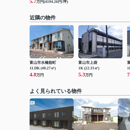
5.7
万円(4194.26円/坪)
近隣の物件
富山市水橋舘町
富山市上袋
1LDK (48.27㎡)
1K (22.35㎡)
1
4.8
5.3
7
万円
万円
よく見られている物件