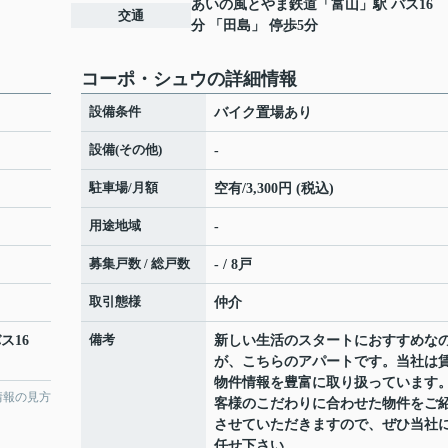
あいの風とやま鉄道
「
富山
」駅 バス16
交通
分 「田島」 停歩5分
コーポ・シュウの詳細情報
設備条件
バイク置場あり
設備(その他)
-
駐車場/月額
空有/3,300円 (税込)
用途地域
-
募集戸数 / 総戸数
- / 8戸
取引態様
仲介
備考
ス16
新しい生活のスタートにおすすめな
が、こちらのアパートです。当社は
物件情報を豊富に取り扱っています
情報の見方
客様のこだわりに合わせた物件をご
させていただきますので、ぜひ当社
任せ下さい。