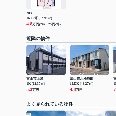
203
16.02坪 (52.99㎡)
4.8
万円(2996.25円/坪)
近隣の物件
富山市上袋
富山市水橋舘町
1K (22.35㎡)
1LDK (48.27㎡)
1
5.3
4.8
7
万円
万円
よく見られている物件