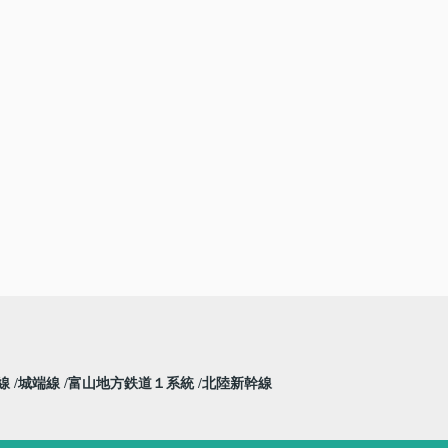
線
城端線
富山地方鉄道１系統
北陸新幹線