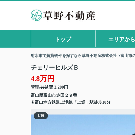
トップ
エリアか
射水市で賃貸物件を探すなら草野不動産株式会社
富山市
チェリーヒルズＢ
4.8万円
管理/共益費 2,200円
富山県
富山市
赤田
２９番
富山地方鉄道上滝線「上堀」駅徒歩10分
1
/
19