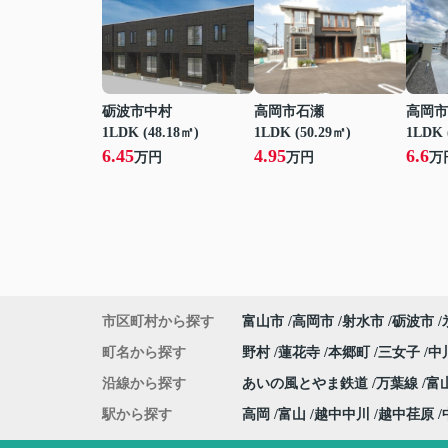
砺波市中村
高岡市石瀬
高岡市
1LDK (48.18㎡)
1LDK (50.29㎡)
1LDK 
6.45
4.95
6.6
万円
万円
万
市区町村から探す
富山市
高岡市
射水市
砺波市
町名から探す
野村
蓮花寺
本郷町
三女子
中
沿線から探す
あいの風とやま鉄道
万葉線
富
駅から探す
高岡
富山
越中中川
越中荏原