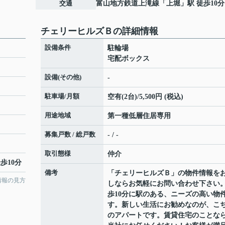
交通
富山地方鉄道上滝線
「
上堀
」駅 徒歩10分
チェリーヒルズＢの詳細情報
設備条件
駐輪場
宅配ボックス
設備(その他)
-
駐車場/月額
空有(2台)/5,500円 (税込)
用途地域
第一種低層住居専用
募集戸数 / 総戸数
- / -
取引態様
仲介
歩10分
備考
「チェリーヒルズＢ」の物件情報を
情報の見方
しならお気軽にお問い合わせ下さい
歩10分に駅のある、ニーズの高い物
す。新しい生活にお勧めなのが、こ
のアパートです。賃貸住宅のことな