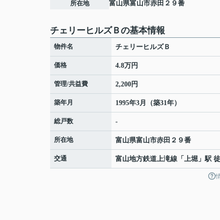
所在地
富山県
富山市
赤田
２９番
チェリーヒルズＢの基本情報
物件名
チェリーヒルズＢ
価格
4.8万円
管理/共益費
2,200円
築年月
1995年3月（築31年）
総戸数
-
所在地
富山県
富山市
赤田
２９番
交通
富山地方鉄道上滝線
「
上堀
」駅 徒