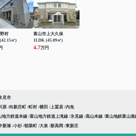
野村
富山市上大久保
(42.15㎡)
1LDK (45.09㎡)
4.7
円
万円
氷見市
川原
向新庄町
町村
横田
上冨居
内免
山地方鉄道本線
富山地方鉄道上滝線
氷見線
高山本線
富山地鉄富山港
中新湊
小杉
朝菜町
大泉
新高岡
東新庄