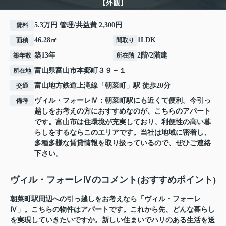
【外観】
5.3万円 管理/共益費 2,300円
賃料
46.28㎡
1LDK
面積
間取り
築13年
2階/2階建
築年数
所在階
富山県
富山市
本郷町
３９－１
所在地
富山地方鉄道上滝線
「
朝菜町
」駅 徒歩20分
交通
ヴィル・フォーレⅣ：朝菜町駅にも近くて便利。今引っ
備考
越しをお考えの方におすすめなのが、こちらのアパート
です。富山市は住環境が充実しており、利便性の高い暮
らしをするならこのエリアです。当社は地域に密着し、
多種多様な賃貸情報を取り扱っているので、ぜひご連絡
下さい。
ヴィル・フォーレⅣのコメント(おすすめポイント)
朝菜町駅周辺への引っ越しをお考えなら「ヴィル・フォーレ
Ⅳ」。こちらの物件はアパートです。これから先、どんな暮らし
を実現していきたいですか。新しい住まいでハリのある生活を送