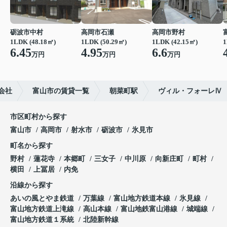
砺波市中村
高岡市石瀬
高岡市野村
1LDK (48.18㎡)
1LDK (50.29㎡)
1LDK (42.15㎡)
1
6.45
4.95
6.6
万円
万円
万円
会社
富山市の賃貸一覧
朝菜町駅
ヴィル・フォーレⅣ
市区町村から探す
富山市
高岡市
射水市
砺波市
氷見市
町名から探す
野村
蓮花寺
本郷町
三女子
中川原
向新庄町
町村
横田
上冨居
内免
沿線から探す
あいの風とやま鉄道
万葉線
富山地方鉄道本線
氷見線
富山地方鉄道上滝線
高山本線
富山地鉄富山港線
城端線
富山地方鉄道１系統
北陸新幹線