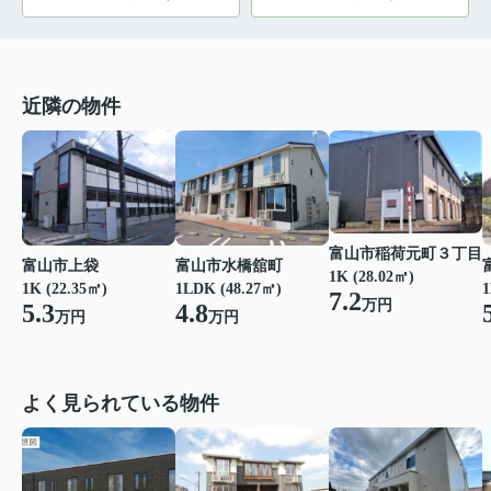
近隣の物件
富山市稲荷元町３丁目
富山市上袋
富山市水橋舘町
1K (28.02㎡)
1K (22.35㎡)
1LDK (48.27㎡)
1
7.2
万円
5.3
4.8
万円
万円
よく見られている物件