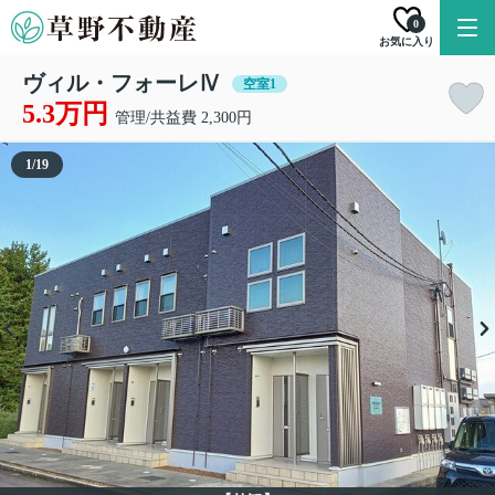
0
お気に入り
ヴィル・フォーレⅣ
空室1
5.3万円
管理/共益費 2,300円
1
/
19