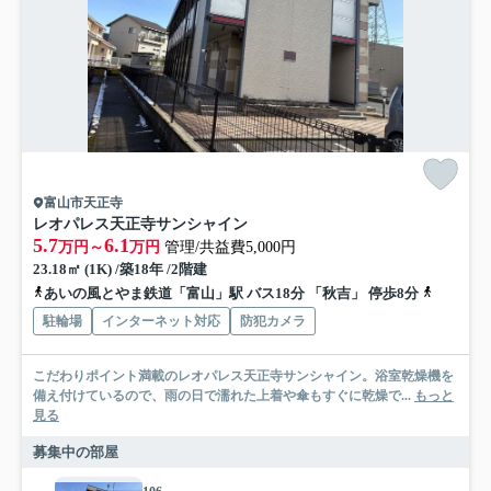
富山市天正寺
レオパレス天正寺サンシャイン
5.7
6.1
万円～
万円
管理/共益費5,000円
23.18㎡ (1K) /築18年 /2階建
あいの風とやま鉄道「富山」駅 バス18分 「秋吉」 停歩8分
富山地方
駐輪場
インターネット対応
防犯カメラ
こだわりポイント満載のレオパレス天正寺サンシャイン。浴室乾燥機を
備え付けているので、雨の日で濡れた上着や傘もすぐに乾燥で...
もっと
見る
募集中の部屋