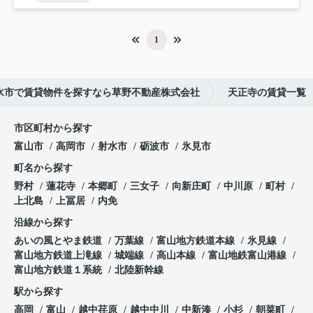
1
水市で賃貸物件を探すなら草野不動産株式会社
天正寺の賃貸一覧
市区町村から探す
富山市
高岡市
射水市
砺波市
氷見市
町名から探す
野村
蓮花寺
本郷町
三女子
向新庄町
中川原
町村
上北島
上冨居
内免
沿線から探す
あいの風とやま鉄道
万葉線
富山地方鉄道本線
氷見線
富山地方鉄道上滝線
城端線
高山本線
富山地鉄富山港線
富山地方鉄道１系統
北陸新幹線
駅から探す
高岡
富山
越中荏原
越中中川
中新湊
小杉
朝菜町