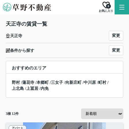
0
お気に入り
天正寺の賃貸一覧
変更
天正寺
変更
条件から探す
おすすめのエリア
野村
/
蓮花寺
/
本郷町
/
三女子
/
向新庄町
/
中川原
/
町村
/
上北島
/
上冨居
/
内免
3
棟
12
件
アパート