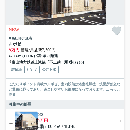
NEW
富山市天正寺
ルポゼ
5
万円
管理/共益費2,300円
42.04㎡ (1LDK) /築8年 /2階建
富山地方鉄道上滝線「不二越」駅 徒歩26分
駐輪場
CATV
公共下水
こだわりポイント満載のルポゼ。室内設備は浴室乾燥機・洗面所独立な
ど豊富に揃っており、過ごしやすいお部屋になっております。...
もっと
見る
募集中の部屋
202
5万円
2階 / 42.04㎡ / 1LDK