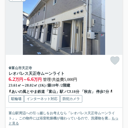
富山市天正寺
レオパレス天正寺ムーンライト
6.2
6.6
万円～
万円
管理/共益費5,000円
23.61㎡～28.02㎡ (1K) /築18年 /2階建
あいの風とやま鉄道「富山」駅 バス18分 「秋吉」 停歩7分
富山地方
駐輪場
インターネット対応
防犯カメラ
富山駅周辺への引っ越しをお考えなら「レオパレス天正寺ムーンライ
ト」。この物件には浴室乾燥機が備わっているので、洗濯物を素...
もっ
と見る