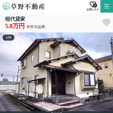
0
お気に入り
稲代貸家
5.8万円
管理/共益費 -
1
/
39