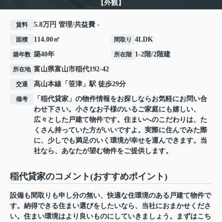
【外観】
5.8万円 管理/共益費 -
賃料
114.00㎡
4LDK
面積
間取り
築40年
1-2階/2階建
築年数
所在階
富山県
富山市
稲代
192-42
所在地
高山本線
「
笹津
」駅 徒歩29分
交通
「稲代貸家」の物件情報をお探しならお気軽にお問い合
備考
わせ下さい。小さなお子様のいるご家庭にも嬉しい、
広々とした戸建て物件です。住まいへのこだわりは、た
くさん持っていた方がいいですよ。実際に住んでみた際
に、少しでも満足のいく環境が幸せを運んできます。当
社なら、あなたが望む物件をご提供します。
稲代貸家のコメント(おすすめポイント)
設備も間取りも申し分の無い、快適な住環境のある戸建て物件で
す。納得できる住まい選びをしたいなら、当社におまかせくださ
い。住まい環境はより良いものにしていきましょう。まずはこち