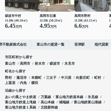
砺波市中村
高岡市石瀬
高岡市野村
1LDK (48.18㎡)
1LDK (50.29㎡)
1LDK (42.15㎡)
1
6.45
4.95
6.6
万円
万円
万円
野不動産株式会社
富山市の賃貸一覧
笹津駅
稲代貸家
市区町村から探す
富山市
高岡市
射水市
砺波市
氷見市
町名から探す
野村
蓮花寺
本郷町
三女子
中川原
向新庄町
町村
上冨居
内免
横田
沿線から探す
あいの風とやま鉄道
万葉線
富山地方鉄道本線
氷見線
富山地方鉄道上滝線
高山本線
城端線
富山地鉄富山港線
富山地方鉄道１系統
北陸新幹線