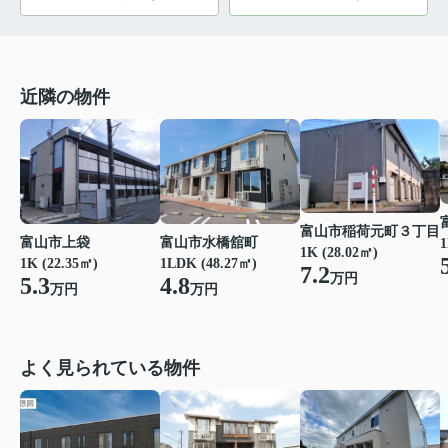
近隣の物件
富山市稲荷元町３丁目
富山市上袋
富山市水橋舘町
1
1K (28.02㎡)
1K (22.35㎡)
1LDK (48.27㎡)
7.2
万円
5.3
4.8
万円
万円
よく見られている物件