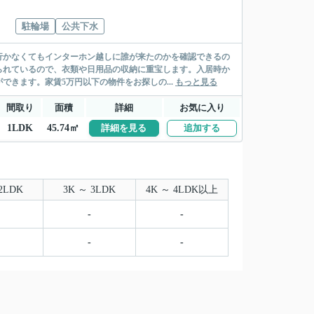
駐輪場
公共下水
行かなくてもインターホン越しに誰が来たのかを確認できるの
られているので、衣類や日用品の収納に重宝します。入居時か
きます。家賃5万円以下の物件をお探しの...
もっと見る
間取り
面積
詳細
お気に入り
1LDK
45.74㎡
詳細を見る
追加する
2LDK
3K ～ 3LDK
4K ～ 4LDK以上
-
-
-
-