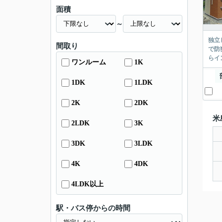
面積
～
独立
間取り
で防
らイ
ワンルーム
1K
1DK
1LDK
2K
2DK
米
2LDK
3K
3DK
3LDK
4K
4DK
4LDK以上
駅・バス停からの時間