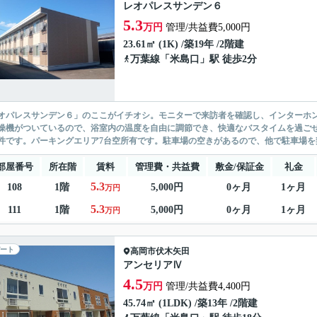
レオパレスサンデン６
5.3
万円
管理/共益費5,000円
23.61㎡ (1K) /築19年 /2階建
万葉線
「
米島口
」駅 徒歩2分
オパレスサンデン６」のここがイチオシ。モニターで来訪者を確認し、インターホ
燥機がついているので、浴室内の温度を自由に調節でき、快適なバスタイムを過ご
件です。パーキングエリア7台空所有です。駐車場の空きがあるので、他で駐車場を契
部屋番号
所在階
賃料
管理費・共益費
敷金/保証金
礼金
5.3
108
1階
5,000円
0ヶ月
1ヶ月
万円
5.3
111
1階
5,000円
0ヶ月
1ヶ月
万円
ート
高岡市
伏木矢田
アンセリアⅣ
4.5
万円
管理/共益費4,400円
45.74㎡ (1LDK) /築13年 /2階建