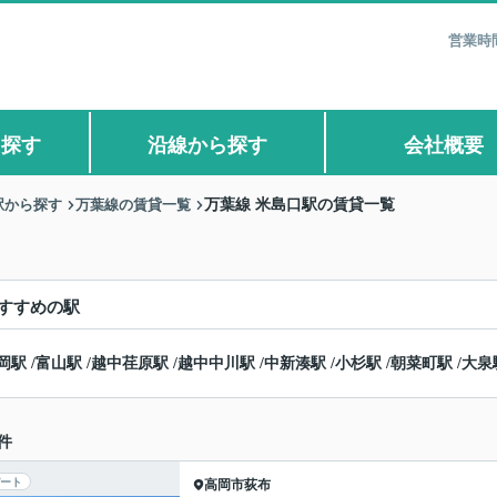
営業時間
ら探す
沿線から探す
会社概要
駅から探す
万葉線の賃貸一覧
万葉線 米島口駅の賃貸一覧
すすめの駅
岡駅
/
富山駅
/
越中荏原駅
/
越中中川駅
/
中新湊駅
/
小杉駅
/
朝菜町駅
/
大泉
件
ート
高岡市
荻布