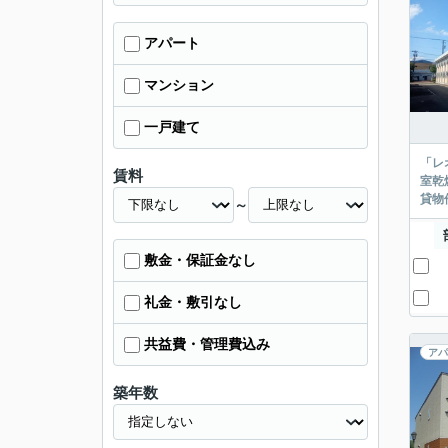
アパート
マンション
一戸建て
「レ
賃料
室乾
貸物
～
敷金・保証金なし
礼金・敷引なし
共益費・管理費込み
アパ
築年数