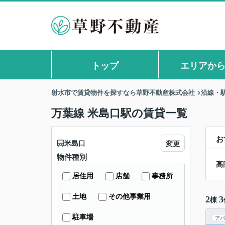
トップ
エリアか
射水市で賃貸物件を探すなら草野不動産株式会社
沿線・
万葉線 米島口駅の賃貸一覧
お
米島口
変更
物件種別
高
居住用
店舗
事務所
土地
その他事業用
2
3
棟
駐車場
アパ