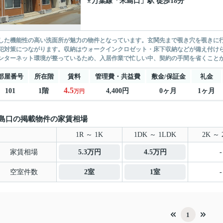
万葉線
「
米島口
」駅 徒歩18分
した機能性の高い洗面所が魅力の物件となっています。玄関先まで覗き穴を覗きに
犯対策につながります。収納はウォークインクロゼット・床下収納などが備え付け
ンターネット環境が整っているため、入居作業で忙しい中、契約の手間を省くことがで
部屋番号
所在階
賃料
管理費・共益費
敷金/保証金
礼金
4.5
101
1階
4,400円
0ヶ月
1ヶ月
万円
島口の掲載物件の家賃相場
1R ～ 1K
1DK ～ 1LDK
2K ～ 
家賃相場
5.3万円
4.5万円
-
空室件数
2室
1室
-
1