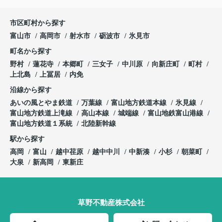
市区町村から探す
富山市
高岡市
射水市
砺波市
氷見市
町名から探す
野村
蓮花寺
本郷町
三女子
中川原
向新庄町
町村
上北島
上冨居
内免
沿線から探す
あいの風とやま鉄道
万葉線
富山地方鉄道本線
氷見線
富山地方鉄道上滝線
高山本線
城端線
富山地鉄富山港線
富山地方鉄道１系統
北陸新幹線
駅から探す
高岡
富山
越中荏原
越中中川
中新湊
小杉
朝菜町
大泉
新高岡
東新庄
草野不動産株式会社