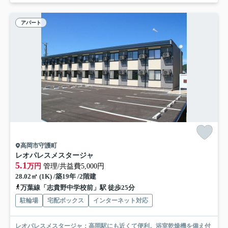
アパート
高岡市守護町
レオパレスメスタージャ
5.1
万円
管理/共益費5,000円
28.02㎡ (1K) /築19年 /2階建
万葉線「志貴野中学校前」駅 徒歩25分
駐輪場
宅配ボックス
インターネット対応
レオパレスメスタージャ：高岡駅にも近くて便利。浴室乾燥機を備え付