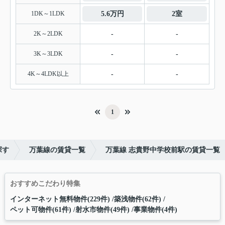
1DK～1LDK
5.6万円
2室
2K～2LDK
-
-
3K～3LDK
-
-
4K～4LDK以上
-
-
1
探す
万葉線の賃貸一覧
万葉線 志貴野中学校前駅の賃貸一覧
おすすめこだわり特集
インターネット無料物件(229件)
築浅物件(62件)
ペット可物件(61件)
射水市物件(49件)
事業物件(4件)