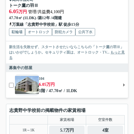
トーク鷹の羽Ⅲ
6.05
万円
管理/共益費4,100円
47.70㎡ (1LDK) /築12年 /4階建
万葉線「志貴野中学校前」駅 徒歩15分
駐輪場
オートロック
防犯カメラ
公共下水
新生活を失敗せず、スタートさせたいならこちらの「トーク鷹の羽Ⅲ」
はいかがでしょうか。セキュリティ面は、オートロック・TV...
もっと見
る
募集中の部屋
104
6.05万円
1階 / 47.70㎡ / 1LDK
志貴野中学校前の掲載物件の家賃相場
家賃相場
空室件数
1R～1K
5.7万円
4室