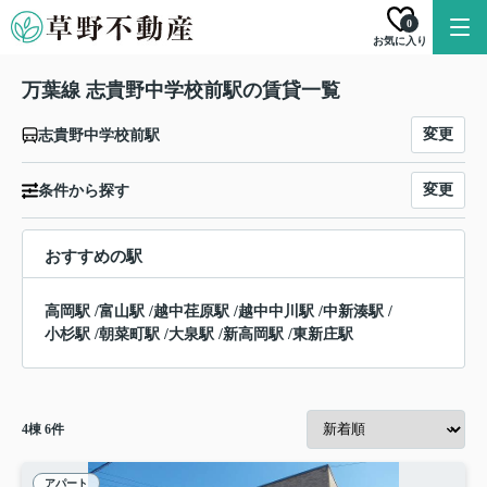
0
お気に入り
万葉線 志貴野中学校前駅の賃貸一覧
変更
志貴野中学校前駅
変更
条件から探す
おすすめの駅
高岡駅
/
富山駅
/
越中荏原駅
/
越中中川駅
/
中新湊駅
/
小杉駅
/
朝菜町駅
/
大泉駅
/
新高岡駅
/
東新庄駅
4
棟
6
件
アパート