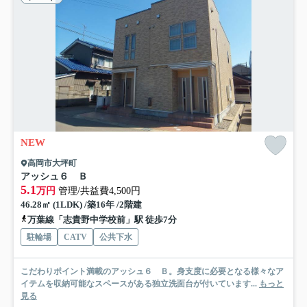
NEW
高岡市大坪町
アッシュ６ Ｂ
5.1
万円
管理/共益費4,500円
46.28㎡ (1LDK) /築16年 /2階建
万葉線「志貴野中学校前」駅 徒歩7分
駐輪場
CATV
公共下水
こだわりポイント満載のアッシュ６ Ｂ。身支度に必要となる様々なア
イテムを収納可能なスペースがある独立洗面台が付いています...
もっと
見る