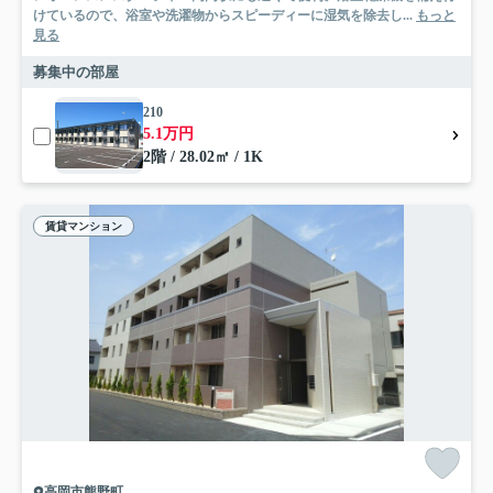
けているので、浴室や洗濯物からスピーディーに湿気を除去し...
もっと
見る
募集中の部屋
210
5.1万円
2階 / 28.02㎡ / 1K
賃貸マンション
高岡市熊野町