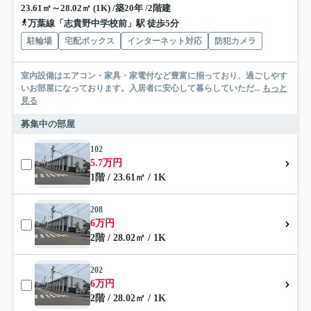
23.61㎡～28.02㎡ (1K) /築20年 /2階建
万葉線「志貴野中学校前」駅 徒歩5分
駐輪場
宅配ボックス
インターネット対応
防犯カメラ
室内設備はエアコン・家具・家電付など豊富に揃っており、過ごしやす
いお部屋になっております。入居者に安心して暮らしていただ...
もっと
見る
募集中の部屋
102
5.7万円
1階 / 23.61㎡ / 1K
208
6万円
2階 / 28.02㎡ / 1K
202
6万円
2階 / 28.02㎡ / 1K