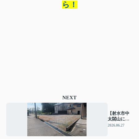
ら！
NEXT
【射水市中
太閤山に売
地が出まし
2026.06.27
た!!】