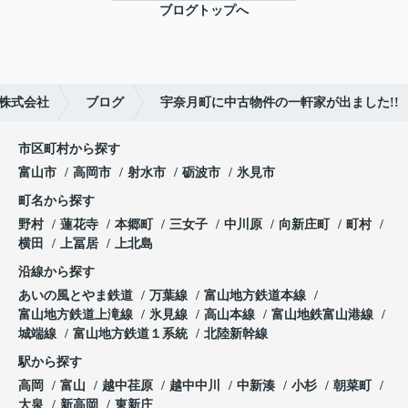
ブログトップへ
株式会社
ブログ
宇奈月町に中古物件の一軒家が出ました!!
市区町村から探す
富山市
高岡市
射水市
砺波市
氷見市
町名から探す
野村
蓮花寺
本郷町
三女子
中川原
向新庄町
町村
横田
上冨居
上北島
沿線から探す
あいの風とやま鉄道
万葉線
富山地方鉄道本線
富山地方鉄道上滝線
氷見線
高山本線
富山地鉄富山港線
城端線
富山地方鉄道１系統
北陸新幹線
駅から探す
高岡
富山
越中荏原
越中中川
中新湊
小杉
朝菜町
大泉
新高岡
東新庄