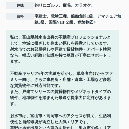
釣りにゴルフ、麻雀、カラオケ、
趣味
宅建士、電験三種、船舶免許1級、アマチュア無
資格
線3級、国際VHF２級、危険物乙4
私は、富山県射水市出身の不動産プロフェッショナルと
して、地域に根ざした住まい探しを得意としています。
射水市でのお部屋探しや戸建て賃貸物件・アパート検索
なら、幅広い経験と知識を持つ草野が丁寧にサポートし
ます。
不動産キャリア6年の実績を活かし、単身者向けからファ
ミリー向け、さらに事務所・店舗・倉庫・工場など多彩
な賃貸物件に対応可能です。
また、戸建てシリーズの賃貸物件やメゾネットタイプの
物件、地域特性を踏まえた最適な提案力に定評がありま
す。
射水市は、富山市・高岡市へのアクセスが良く、生活利
便性と自然環境が両立した人気エリアです。
草野は地元出身という強みを活かし、射水市の各エリア