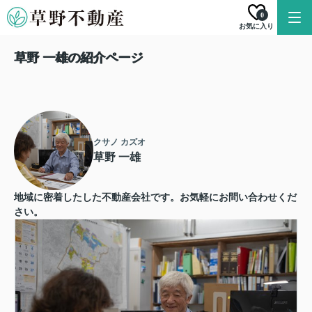
0
お気に入り
草野 一雄の紹介ページ
クサノ カズオ
草野 一雄
地域に密着したした不動産会社です。お気軽にお問い合わせくだ
さい。