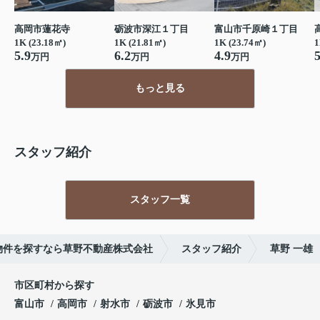
高岡市蓮花寺
砺波市深江１丁目
富山市千原崎１丁目
1K (23.18㎡)
1K (21.81㎡)
1K (23.74㎡)
1
5.9
6.2
4.9
5
万円
万円
万円
もっと見る
スタッフ紹介
スタッフ一覧
物件を探すなら草野不動産株式会社
スタッフ紹介
草野 一雄
市区町村から探す
富山市
高岡市
射水市
砺波市
氷見市