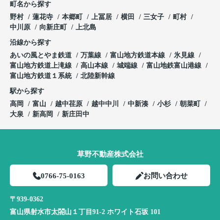
町名から探す
野村
蓮花寺
本郷町
上冨居
横田
三女子
町村
中川原
向新庄町
上北島
沿線から探す
あいの風とやま鉄道
万葉線
富山地方鉄道本線
氷見線
富山地方鉄道上滝線
高山本線
城端線
富山地鉄富山港線
富山地方鉄道１系統
北陸新幹線
駅から探す
高岡
富山
越中荏原
越中中川
中新湊
小杉
朝菜町
大泉
新高岡
新庄田中
草野不動産株式会社
0766-75-0163
お問い合わせ
〒939-0362
富山県射水市太閤山１丁目91-2 ホワイト石坂 101