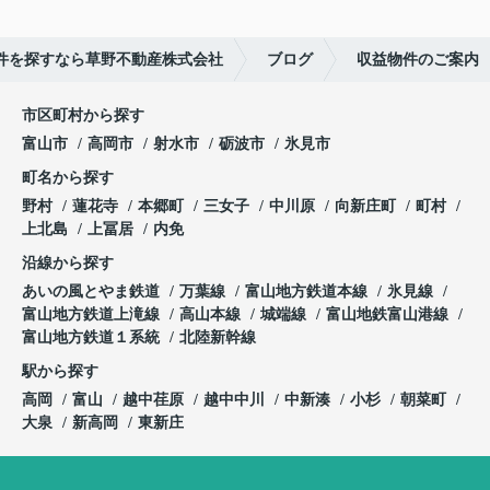
件を探すなら草野不動産株式会社
ブログ
収益物件のご案内
市区町村から探す
富山市
高岡市
射水市
砺波市
氷見市
町名から探す
野村
蓮花寺
本郷町
三女子
中川原
向新庄町
町村
上北島
上冨居
内免
沿線から探す
あいの風とやま鉄道
万葉線
富山地方鉄道本線
氷見線
富山地方鉄道上滝線
高山本線
城端線
富山地鉄富山港線
富山地方鉄道１系統
北陸新幹線
駅から探す
高岡
富山
越中荏原
越中中川
中新湊
小杉
朝菜町
大泉
新高岡
東新庄