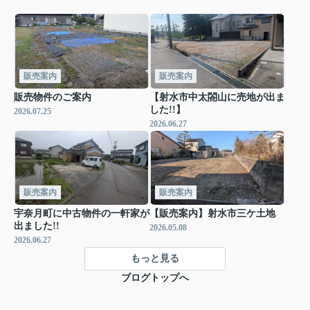
販売案内
販売案内
販売物件のご案内
【射水市中太閤山に売地が出ま
した!!】
2026.07.25
2026.06.27
販売案内
販売案内
宇奈月町に中古物件の一軒家が
【販売案内】射水市三ケ土地
出ました!!
2026.05.08
2026.06.27
もっと見る
ブログトップへ