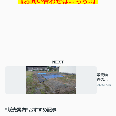
【お問い合わせはこちら!!】
NEXT
販売物
件のご
案内
2026.07.25
”販売案内”おすすめ記事