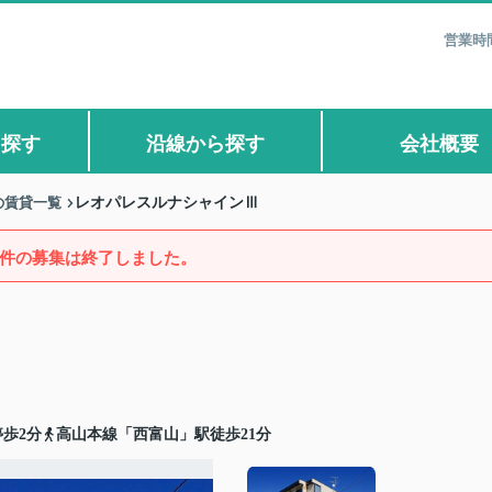
営業時間
ら探す
沿線から探す
会社概要
の賃貸一覧
レオパレスルナシャインⅢ
件の募集は終了しました。
歩2分
高山本線「西富山」駅徒歩21分