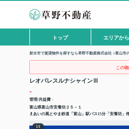
トップ
エリアか
射水市で賃貸物件を探すなら草野不動産株式会社
富山市
この物
レオパレスルナシャインⅢ
-
管理/共益費 -
富山県
富山市
安養坊
２５－１
あいの風とやま鉄道「富山」駅バス15分「安養坊」停
1
/
1