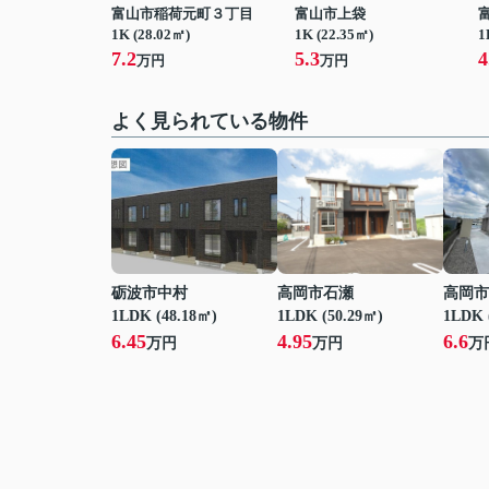
富山市稲荷元町３丁目
富山市上袋
1K (28.02㎡)
1K (22.35㎡)
1
7.2
5.3
4
万円
万円
よく見られている物件
砺波市中村
高岡市石瀬
高岡市
1LDK (48.18㎡)
1LDK (50.29㎡)
1LDK 
6.45
4.95
6.6
万円
万円
万