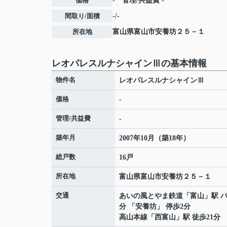
価格
-
管理/共益費
-
間取り/面積
-/-
所在地
富山県
富山市
安養坊
２５－１
レオパレスルナシャインⅢの基本情報
物件名
レオパレスルナシャインⅢ
価格
-
管理/共益費
-
築年月
2007年10月（築18年）
総戸数
16戸
所在地
富山県
富山市
安養坊
２５－１
交通
あいの風とやま鉄道
「
富山
」駅 バ
分 「安養坊」 停歩2分
高山本線
「
西富山
」駅 徒歩21分