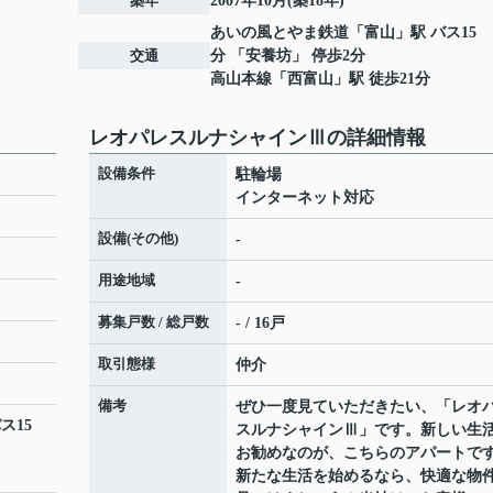
築年
2007年10月(築18年)
あいの風とやま鉄道
「
富山
」駅 バス15
交通
分 「安養坊」 停歩2分
高山本線
「
西富山
」駅 徒歩21分
レオパレスルナシャインⅢの詳細情報
設備条件
駐輪場
インターネット対応
設備(その他)
-
用途地域
-
募集戸数 / 総戸数
- / 16戸
取引態様
仲介
備考
ぜひ一度見ていただきたい、「レオ
ス15
スルナシャインⅢ」です。新しい生
お勧めなのが、こちらのアパートで
新たな生活を始めるなら、快適な物