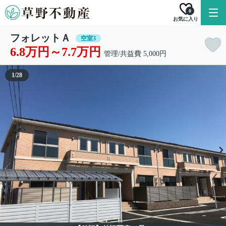
0
お気に入り
フォレットＡ
空室3
6.8万円～7.7万円
管理/共益費 5,000円
1
/
28