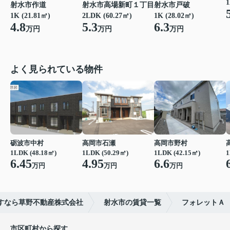
1
射水市作道
射水市高場新町１丁目
射水市戸破
1K (21.81㎡)
2LDK (60.27㎡)
1K (28.02㎡)
4.8
5.3
6.3
万円
万円
万円
よく見られている物件
砺波市中村
高岡市石瀬
高岡市野村
1LDK (48.18㎡)
1LDK (50.29㎡)
1LDK (42.15㎡)
1
6.45
4.95
6.6
万円
万円
万円
すなら草野不動産株式会社
射水市の賃貸一覧
フォレットＡ
市区町村から探す