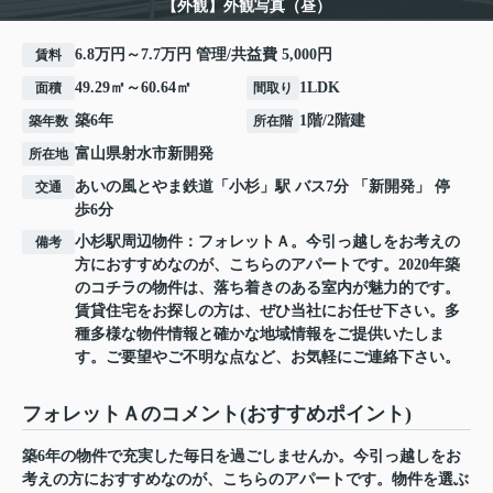
【外観】外観写真（昼）
6.8万円～7.7万円 管理/共益費 5,000円
賃料
49.29㎡～60.64㎡
1LDK
面積
間取り
築6年
1階/2階建
築年数
所在階
富山県
射水市
新開発
所在地
あいの風とやま鉄道
「
小杉
」駅 バス7分 「新開発」 停
交通
歩6分
小杉駅周辺物件：フォレットＡ。今引っ越しをお考えの
備考
方におすすめなのが、こちらのアパートです。2020年築
のコチラの物件は、落ち着きのある室内が魅力的です。
賃貸住宅をお探しの方は、ぜひ当社にお任せ下さい。多
種多様な物件情報と確かな地域情報をご提供いたしま
す。ご要望やご不明な点など、お気軽にご連絡下さい。
フォレットＡのコメント(おすすめポイント)
築6年の物件で充実した毎日を過ごしませんか。今引っ越しをお
考えの方におすすめなのが、こちらのアパートです。物件を選ぶ