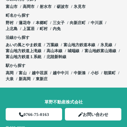
富山市
高岡市
射水市
砺波市
氷見市
町名から探す
野村
蓮花寺
本郷町
三女子
向新庄町
中川原
上北島
上冨居
町村
内免
沿線から探す
あいの風とやま鉄道
万葉線
富山地方鉄道本線
氷見線
富山地方鉄道上滝線
高山本線
城端線
富山地鉄富山港線
富山地方鉄道１系統
北陸新幹線
駅から探す
高岡
富山
越中荏原
越中中川
中新湊
小杉
朝菜町
大泉
新高岡
東新庄
草野不動産株式会社
0766-75-0163
お問い合わせ