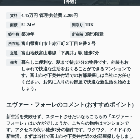
【外観】
4.45万円 管理/共益費 2,200円
賃料
52.24㎡
1DK
面積
間取り
築30年
3階/3階建
築年数
所在階
富山県
富山市
上赤江町
２丁目９番２号
所在地
富山地鉄富山港線
「
下奥井
」駅 徒歩7分
交通
暮らしに便利な、駅まで徒歩7分の物件です。外装もお
備考
しゃれで快適な生活をおくることができるマンションで
す。富山市や下奥井付近でのお部屋探しは当社にお任せ
ください。お気に入りのお部屋で快適な新生活を始めま
しょう。
エヴァー・フォーレのコメント(おすすめポイント)
新生活を失敗せず、スタートさせたいならこちらの「エヴァー・
フォーレ」はいかがでしょうか。こちらの物件はマンションで
す。アクセスの良い徒歩7分の物件です。ワクワク、ドキドキの
新生活。まずは当社で富山市や下奥井付近のお部屋探しをしまし