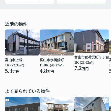
近隣の物件
富山市稲荷元町３丁目
富山市上袋
富山市水橋舘町
1K (28.02㎡)
1K (22.35㎡)
1LDK (48.27㎡)
1
7.2
万円
5.3
4.8
万円
万円
よく見られている物件