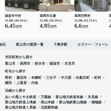
砺波市中村
高岡市石瀬
高岡市野村
1LDK (48.18㎡)
1LDK (50.29㎡)
1LDK (42.15㎡)
1
6.45
4.95
6.6
万円
万円
万円
会社
富山市の賃貸一覧
下奥井駅
エヴァー・フォーレ
市区町村から探す
富山市
高岡市
射水市
砺波市
氷見市
町名から探す
野村
蓮花寺
本郷町
三女子
中川原
向新庄町
町村
横田
上冨居
内免
沿線から探す
あいの風とやま鉄道
万葉線
富山地方鉄道本線
氷見線
富山地方鉄道上滝線
高山本線
富山地鉄富山港線
城端線
富山地方鉄道１系統
北陸新幹線