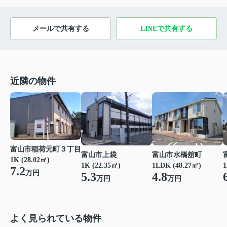
メールで共有する
LINEで共有する
近隣の物件
富山市稲荷元町３丁目
富山市上袋
富山市水橋舘町
1K (28.02㎡)
1K (22.35㎡)
1LDK (48.27㎡)
1
7.2
万円
5.3
4.8
万円
万円
よく見られている物件