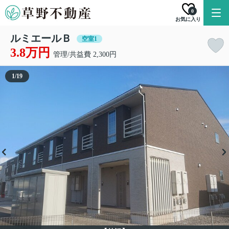
0
お気に入り
ルミエールＢ
空室1
3.8万円
管理/共益費 2,300円
1
/
19