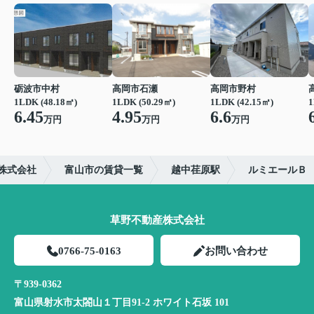
砺波市中村
高岡市石瀬
高岡市野村
1LDK (48.18㎡)
1LDK (50.29㎡)
1LDK (42.15㎡)
1
6.45
4.95
6.6
万円
万円
万円
株式会社
富山市の賃貸一覧
越中荏原駅
ルミエールＢ
草野不動産株式会社
0766-75-0163
お問い合わせ
〒939-0362
富山県射水市太閤山１丁目91-2 ホワイト石坂 101