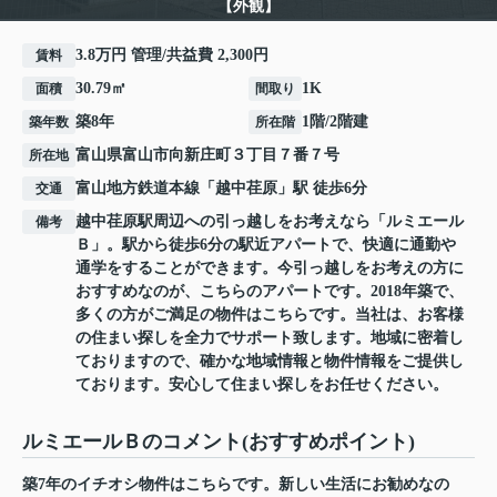
【外観】
3.8万円 管理/共益費 2,300円
賃料
30.79㎡
1K
面積
間取り
築8年
1階/2階建
築年数
所在階
富山県
富山市
向新庄町
３丁目７番７号
所在地
富山地方鉄道本線
「
越中荏原
」駅 徒歩6分
交通
越中荏原駅周辺への引っ越しをお考えなら「ルミエール
備考
Ｂ」。駅から徒歩6分の駅近アパートで、快適に通勤や
通学をすることができます。今引っ越しをお考えの方に
おすすめなのが、こちらのアパートです。2018年築で、
多くの方がご満足の物件はこちらです。当社は、お客様
の住まい探しを全力でサポート致します。地域に密着し
ておりますので、確かな地域情報と物件情報をご提供し
ております。安心して住まい探しをお任せください。
ルミエールＢのコメント(おすすめポイント)
築7年のイチオシ物件はこちらです。新しい生活にお勧めなの