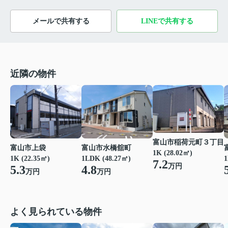
メールで共有する
LINEで共有する
近隣の物件
富山市稲荷元町３丁目
富山市上袋
富山市水橋舘町
1K (28.02㎡)
1K (22.35㎡)
1LDK (48.27㎡)
1
7.2
万円
5.3
4.8
万円
万円
よく見られている物件