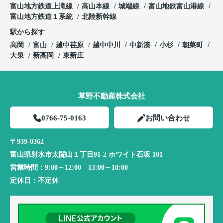
富山地方鉄道上滝線
高山本線
城端線
富山地鉄富山港線
富山地方鉄道１系統
北陸新幹線
駅から探す
高岡
富山
越中荏原
越中中川
中新湊
小杉
朝菜町
大泉
新高岡
東新庄
草野不動産株式会社
0766-75-0163
お問い合わせ
〒939-0362
富山県射水市太閤山１丁目91-2 ホワイト石坂 101
営業時間：
9:00～12:00 13:00～18:00
定休日：
不定休