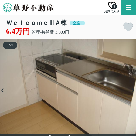
0
お気に入り
ＷｅｌｃｏｍｅⅢＡ棟
空室1
6.4万円
管理/共益費 3,000円
1
/
20