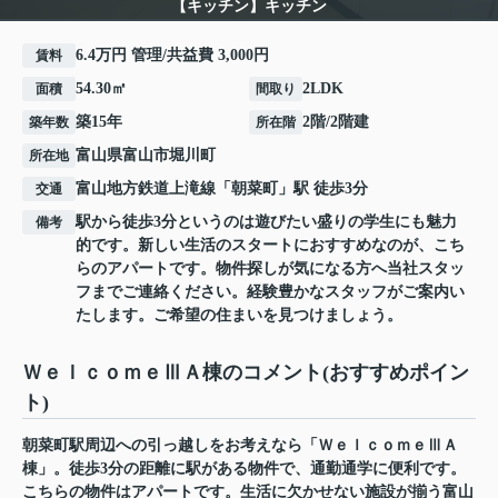
【キッチン】キッチン
6.4万円 管理/共益費 3,000円
賃料
54.30㎡
2LDK
面積
間取り
築15年
2階/2階建
築年数
所在階
富山県
富山市
堀川町
所在地
富山地方鉄道上滝線
「
朝菜町
」駅 徒歩3分
交通
駅から徒歩3分というのは遊びたい盛りの学生にも魅力
備考
的です。新しい生活のスタートにおすすめなのが、こち
らのアパートです。物件探しが気になる方へ当社スタッ
フまでご連絡ください。経験豊かなスタッフがご案内い
たします。ご希望の住まいを見つけましょう。
ＷｅｌｃｏｍｅⅢＡ棟のコメント(おすすめポイン
ト)
朝菜町駅周辺への引っ越しをお考えなら「ＷｅｌｃｏｍｅⅢＡ
棟」。徒歩3分の距離に駅がある物件で、通勤通学に便利です。
こちらの物件はアパートです。生活に欠かせない施設が揃う富山