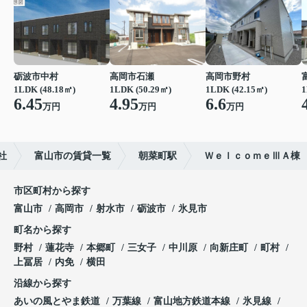
砺波市中村
高岡市石瀬
高岡市野村
1LDK (48.18㎡)
1LDK (50.29㎡)
1LDK (42.15㎡)
1
6.45
4.95
6.6
万円
万円
万円
社
富山市の賃貸一覧
朝菜町駅
ＷｅｌｃｏｍｅⅢＡ棟
市区町村から探す
富山市
高岡市
射水市
砺波市
氷見市
町名から探す
野村
蓮花寺
本郷町
三女子
中川原
向新庄町
町村
上冨居
内免
横田
沿線から探す
あいの風とやま鉄道
万葉線
富山地方鉄道本線
氷見線