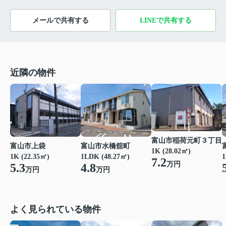
メールで共有する
LINEで共有する
近隣の物件
富山市稲荷元町３丁目
富山市上袋
富山市水橋舘町
1K (28.02㎡)
1K (22.35㎡)
1LDK (48.27㎡)
1
7.2
万円
5.3
4.8
万円
万円
よく見られている物件