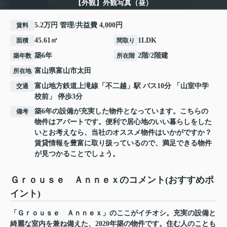
【外観】外観写真（昼）
5.2万円 管理/共益費 4,000円
賃料
45.61㎡
1LDK
面積
間取り
築6年
2階/2階建
築年数
所在階
富山県
富山市
太田
所在地
富山地方鉄道上滝線
「
不二越
」駅 バス10分 「山室中学
交通
校前」 停歩3分
築6年の設備が充実した物件となっています。こちらの
備考
物件はアパートです。便利で居心地のいい暮らしをした
いとお考えなら、当社のオススメ物件はいかがですか？
賃貸情報を豊富に取り扱っているので、満足できる物件
が見つかることでしょう。
Ｇｒｏｕｓｅ Ａｎｎｅｘのコメント(おすすめポ
イント)
「Ｇｒｏｕｓｅ Ａｎｎｅｘ」のここがイチオシ。充実の設備と
綺麗な室内を兼ね備えた、2020年築の物件です。住む人のことも