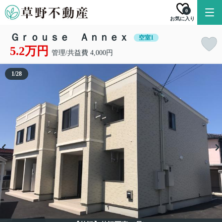
0
お気に入り
Ｇｒｏｕｓｅ Ａｎｎｅｘ
空室1
5.2万円
管理/共益費 4,000円
1
/
28