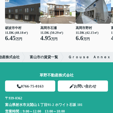
砺波市中村
高岡市石瀬
高岡市野村
1LDK (48.18㎡)
1LDK (50.29㎡)
1LDK (42.15㎡)
1
6.45
4.95
6.6
万円
万円
万円
動産株式会社
富山市の賃貸一覧
Ｇｒｏｕｓｅ Ａｎｎｅｘ
草野不動産株式会社
0766-75-0163
お問い合わせ
〒939-0362
富山県射水市太閤山１丁目91-2 ホワイト石坂 101
営業時間：
9:00～12:00 13:00～18:00