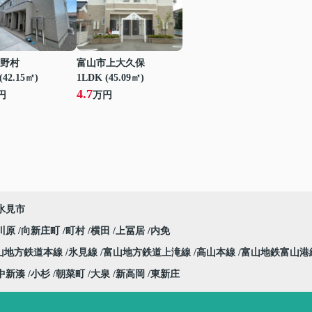
野村
富山市上大久保
(42.15㎡)
1LDK (45.09㎡)
4.7
円
万円
氷見市
川原
向新庄町
町村
横田
上冨居
内免
山地方鉄道本線
氷見線
富山地方鉄道上滝線
高山本線
富山地鉄富山港
中新湊
小杉
朝菜町
大泉
新高岡
東新庄