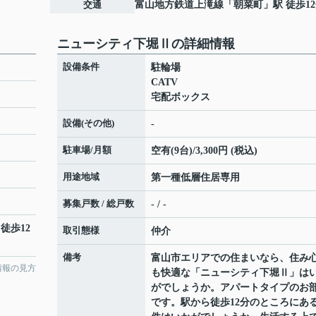
交通
富山地方鉄道上滝線
「
朝菜町
」駅 徒歩1
ニューシティ下堀Ⅱの詳細情報
設備条件
駐輪場
CATV
宅配ボックス
設備(その他)
-
駐車場/月額
空有(9台)/3,300円 (税込)
用途地域
第一種低層住居専用
募集戸数 / 総戸数
- / -
 徒歩12
取引態様
仲介
備考
富山市エリアでの住まいなら、住み
情報の見方
も快適な「ニューシティ下堀Ⅱ」は
がでしょうか。アパートタイプのお
です。駅から徒歩12分のところにあ