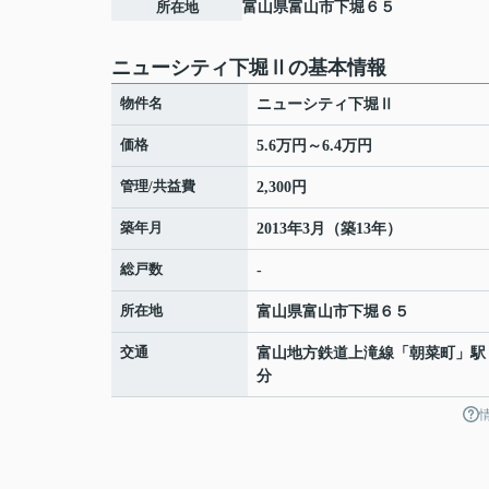
所在地
富山県
富山市
下堀
６５
ニューシティ下堀Ⅱの基本情報
物件名
ニューシティ下堀Ⅱ
価格
5.6万円～6.4万円
管理/共益費
2,300円
築年月
2013年3月（築13年）
総戸数
-
所在地
富山県
富山市
下堀
６５
交通
富山地方鉄道上滝線
「
朝菜町
」駅
分