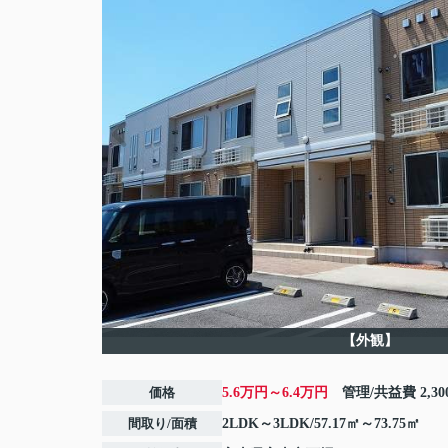
【外観】
価格
5.6万円～6.4万円
管理/共益費
2,3
間取り/面積
2LDK～3LDK/57.17㎡～73.75㎡