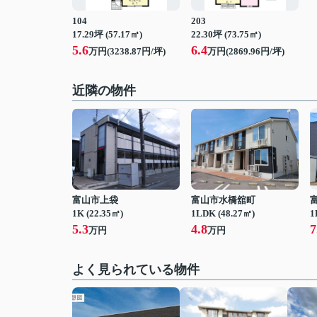
104
203
17.29坪 (57.17㎡)
22.30坪 (73.75㎡)
5.6
6.4
万円(3238.87円/坪)
万円(2869.96円/坪)
近隣の物件
富山市上袋
富山市水橋舘町
1K (22.35㎡)
1LDK (48.27㎡)
1
5.3
4.8
7
万円
万円
よく見られている物件