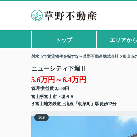
トップ
エリアか
射水市で賃貸物件を探すなら草野不動産株式会社
富山市
ニューシティ下堀Ⅱ
5.6万円～6.4万円
管理/共益費 2,300円
富山県
富山市
下堀
６５
富山地方鉄道上滝線「朝菜町」駅徒歩12分
1
/
19