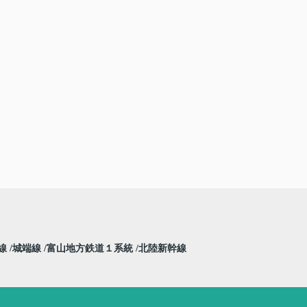
線
城端線
富山地方鉄道１系統
北陸新幹線