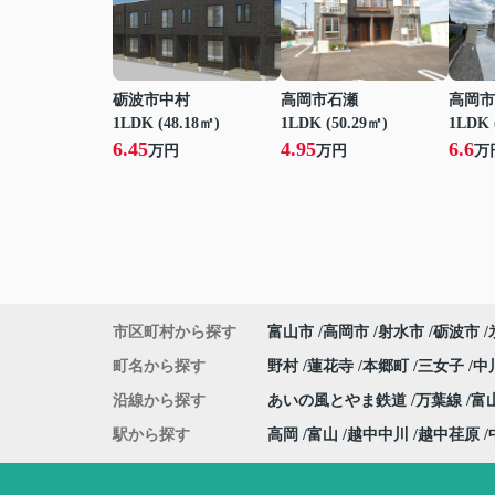
砺波市中村
高岡市石瀬
高岡市
1LDK (48.18㎡)
1LDK (50.29㎡)
1LDK 
6.45
4.95
6.6
万円
万円
万
市区町村から探す
富山市
高岡市
射水市
砺波市
町名から探す
野村
蓮花寺
本郷町
三女子
中
沿線から探す
あいの風とやま鉄道
万葉線
富
駅から探す
高岡
富山
越中中川
越中荏原