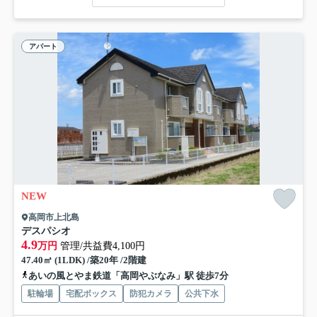
アパート
NEW
高岡市上北島
デスパシオ
4.9
万円
管理/共益費4,100円
47.40㎡ (1LDK) /築20年 /2階建
あいの風とやま鉄道「高岡やぶなみ」駅 徒歩7分
駐輪場
宅配ボックス
防犯カメラ
公共下水