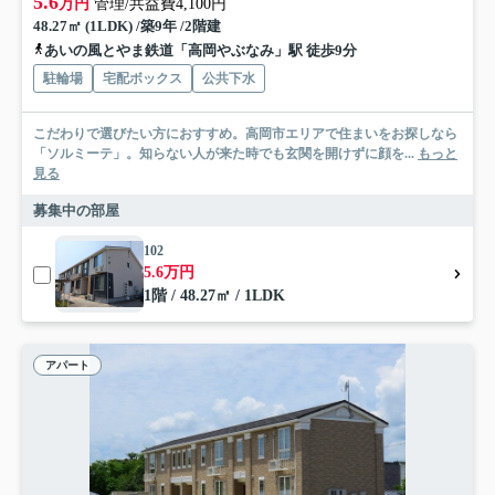
5.6
万円
管理/共益費4,100円
48.27㎡ (1LDK) /築9年 /2階建
あいの風とやま鉄道「高岡やぶなみ」駅 徒歩9分
駐輪場
宅配ボックス
公共下水
こだわりで選びたい方におすすめ。高岡市エリアで住まいをお探しなら
「ソルミーテ」。知らない人が来た時でも玄関を開けずに顔を...
もっと
見る
募集中の部屋
102
5.6万円
1階 / 48.27㎡ / 1LDK
アパート