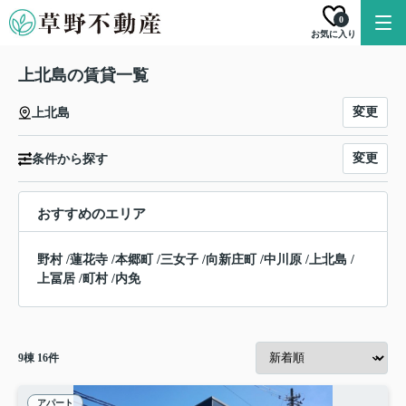
0
お気に入り
上北島の賃貸一覧
変更
上北島
変更
条件から探す
おすすめのエリア
野村
/
蓮花寺
/
本郷町
/
三女子
/
向新庄町
/
中川原
/
上北島
/
上冨居
/
町村
/
内免
9
棟
16
件
アパート