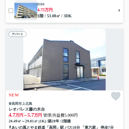
0104
4.75万円
1階 / 53.08㎡ / 3DK
アパート
NEW
高岡市上北島
レオパレス藤の木台
4.7
5.7
万円～
万円
管理/共益費5,000円
26.49㎡～29.81㎡ (1K) /築28年 /2階建
あいの風とやま鉄道「高岡」駅 バス18分 「東六家」 停歩7分