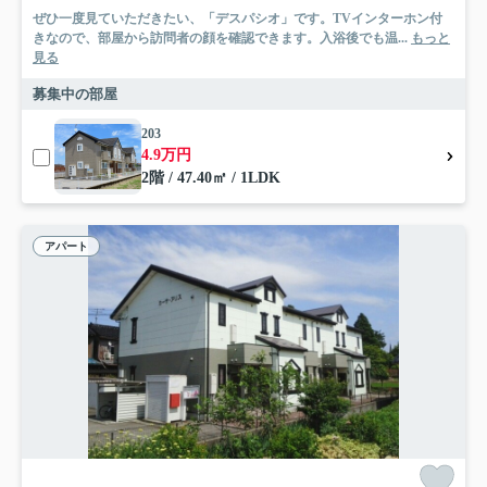
ぜひ一度見ていただきたい、「デスパシオ」です。TVインターホン付
きなので、部屋から訪問者の顔を確認できます。入浴後でも温...
もっと
見る
募集中の部屋
203
4.9万円
2階 / 47.40㎡ / 1LDK
アパート