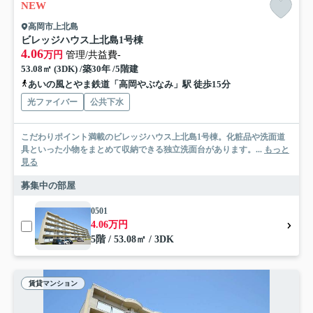
NEW
高岡市上北島
ビレッジハウス上北島1号棟
4.06
万円
管理/共益費-
53.08㎡ (3DK) /築30年 /5階建
あいの風とやま鉄道「高岡やぶなみ」駅 徒歩15分
光ファイバー
公共下水
こだわりポイント満載のビレッジハウス上北島1号棟。化粧品や洗面道
具といった小物をまとめて収納できる独立洗面台があります。...
もっと
見る
募集中の部屋
0501
4.06万円
5階 / 53.08㎡ / 3DK
賃貸マンション