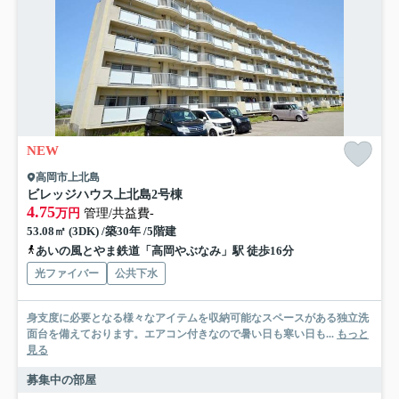
NEW
高岡市上北島
ビレッジハウス上北島2号棟
4.75
万円
管理/共益費-
53.08㎡ (3DK) /築30年 /5階建
あいの風とやま鉄道「高岡やぶなみ」駅 徒歩16分
光ファイバー
公共下水
身支度に必要となる様々なアイテムを収納可能なスペースがある独立洗
面台を備えております。エアコン付きなので暑い日も寒い日も...
もっと
見る
募集中の部屋