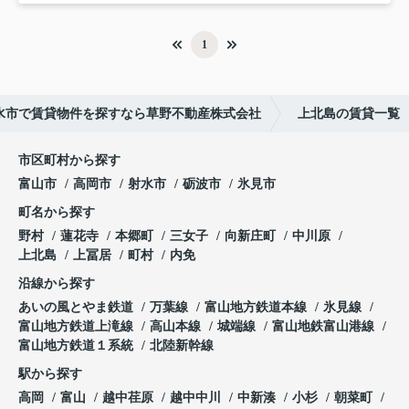
1
水市で賃貸物件を探すなら草野不動産株式会社
上北島の賃貸一覧
市区町村から探す
富山市
高岡市
射水市
砺波市
氷見市
町名から探す
野村
蓮花寺
本郷町
三女子
向新庄町
中川原
上北島
上冨居
町村
内免
沿線から探す
あいの風とやま鉄道
万葉線
富山地方鉄道本線
氷見線
富山地方鉄道上滝線
高山本線
城端線
富山地鉄富山港線
富山地方鉄道１系統
北陸新幹線
駅から探す
高岡
富山
越中荏原
越中中川
中新湊
小杉
朝菜町