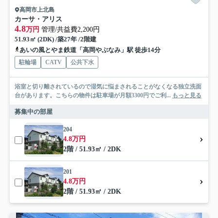
高岡市上北島
カーサ・アリス
4.8
万円
管理/共益費2,200円
51.93㎡ (2DK) /築27年 /2階建
あいの風とやま鉄道「高岡やぶなみ」駅 徒歩14分
駐輪場
CATV
公共下水
浴室と切り離されているので湿気に悩まされることがなくなる独立洗面
台があります。こちらの物件は駐車場が月額3300円でご利...
もっと見る
募集中の部屋
204
4.8万円
2階 / 51.93㎡ / 2DK
201
4.8万円
2階 / 51.93㎡ / 2DK