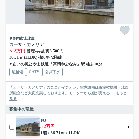
高岡市上北島
カーサ・カメリア
5.2
万円
管理/共益費3,500円
36.71㎡ (1LDK) /築6年 /2階建
あいの風とやま鉄道「高岡やぶなみ」駅 徒歩10分
駐輪場
CATV
公共下水
「カーサ・カメリア」のここがイチオシ。室内設備は浴室乾燥機・洗面
所独立など大変充実しております。モニターから顔が見えるT...
もっと
見る
募集中の部屋
103
5.2万円
1階 / 36.71㎡ / 1LDK