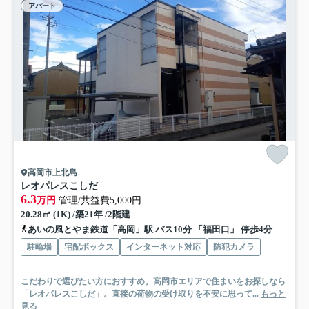
アパート
高岡市上北島
レオパレスこしだ
6.3
万円
管理/共益費5,000円
20.28㎡ (1K) /築21年 /2階建
あいの風とやま鉄道「高岡」駅 バス10分 「福田口」 停歩4分
駐輪場
宅配ボックス
インターネット対応
防犯カメラ
こだわりで選びたい方におすすめ。高岡市エリアで住まいをお探しなら
「レオパレスこしだ」。直接の荷物の受け取りを不安に思って...
もっと
見る