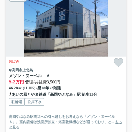
NEW
高岡市上北島
メゾン・ヌーベル Ａ
5.2
万円
管理/共益費3,500円
46.28㎡ (1LDK) /築18年 /2階建
あいの風とやま鉄道「高岡やぶなみ」駅 徒歩15分
駐輪場
公共下水
高岡やぶなみ駅周辺への引っ越しをお考えなら「メゾン・ヌーベル
Ａ」。室内設備は洗面所独立・浴室乾燥機などが揃っており、と...
もっ
と見る