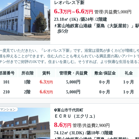
レオパレス下新
6.3
6.6
万円～
万円
管理/共益費5,000円
23.18㎡ (1K) /築24年 /2階建
富山地鉄富山港線
「
粟島（大阪屋前）
」駅
歩5分
一度見ていただきたい、「レオパレス下新」です。浴室は湿気が多くカビが増殖し
殖を抑えることができます。住む人のことも考えられている満足度の高いアパートで
チン付きでご好評の1Kです。住まいを楽しむ。そうすれば、より快適な生活を送るこ
部屋番号
所在階
賃料
管理費・共益費
敷金/保証金
礼金
6.3
101
1階
5,000円
0ヶ月
1ヶ月
万円
6.6
210
2階
5,000円
0ヶ月
1ヶ月
万円
マンション
富山市
千代田町
ＥＣＲＵ（エクリュ）
8.6
万円
管理/共益費2,900円
74.12㎡ (3LDK) /築18年 /3階建