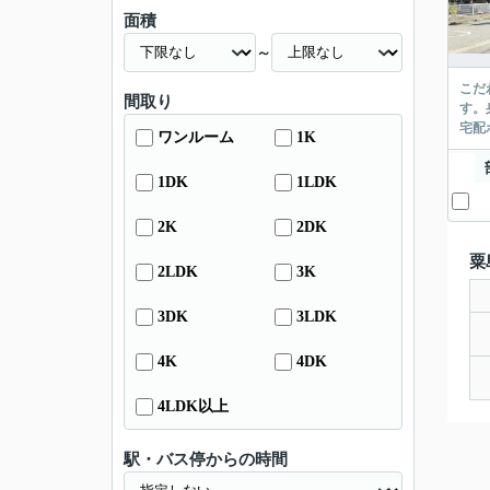
面積
～
こだ
間取り
す。
宅配
ワンルーム
1K
1DK
1LDK
2K
2DK
粟
2LDK
3K
3DK
3LDK
4K
4DK
4LDK以上
駅・バス停からの時間