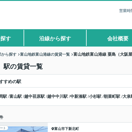
営業時間
ら探す
沿線から探す
会社概要
駅から探す
富山地鉄富山港線の賃貸一覧
富山地鉄富山港線 粟島（大阪
）駅の賃貸一覧
すすめの駅
岡駅
/
富山駅
/
越中荏原駅
/
越中中川駅
/
中新湊駅
/
小杉駅
/
朝菜町駅
/
大泉
件
ート
富山市
下新北町