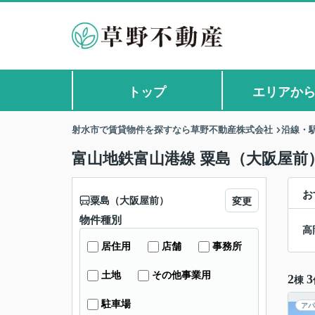
トップ
エリアか
射水市で賃貸物件を探すなら草野不動産株式会社
沿線・
富山地鉄富山港線 粟島（大阪屋前
お
粟島（大阪屋前）
変更
物件種別
高
居住用
店舗
事務所
土地
その他事業用
2
3
棟
駐車場
アパ