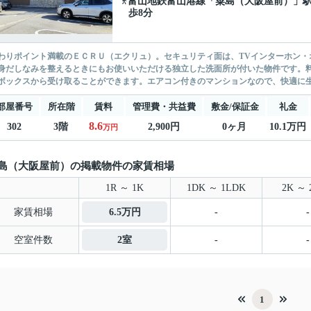
富山地鉄富山港線
「
粟島（大阪屋前）
」駅
歩8分
わりポイント満載のＥＣＲＵ（エクリュ）。セキュリティ面は、TVインターホン・
身だしなみを整えるときにもお使いいただける独立した洗面所が付いた物件です。
ボックスから受け取ることができます。エアコン付きのマンションなので、快適に生活
部屋番号
所在階
賃料
管理費・共益費
敷金/保証金
礼金
8.6
302
3階
2,900円
0ヶ月
10.1万円
万円
島（大阪屋前）の掲載物件の家賃相場
1R ～ 1K
1DK ～ 1LDK
2K ～ 
家賃相場
6.5万円
-
-
空室件数
2室
-
-
1