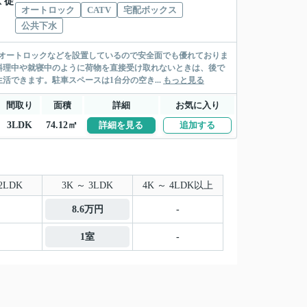
 徒
オートロック
CATV
宅配ボックス
公共下水
オートロックなどを設置しているので安全面でも優れておりま
料理中や就寝中のように荷物を直接受け取れないときは、後で
できます。駐車スペースは1台分の空き...
もっと見る
間取り
面積
詳細
お気に入り
3LDK
74.12㎡
詳細を見る
追加する
2LDK
3K ～ 3LDK
4K ～ 4LDK以上
8.6万円
-
1室
-