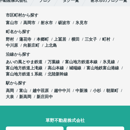
不動産株式会社
ブログ
タグ一覧
射水市のブログ一覧
市区町村から探す
富山市
高岡市
射水市
砺波市
氷見市
町名から探す
野村
蓮花寺
本郷町
上冨居
横田
三女子
町村
中川原
向新庄町
上北島
沿線から探す
あいの風とやま鉄道
万葉線
富山地方鉄道本線
氷見線
富山地方鉄道上滝線
高山本線
城端線
富山地鉄富山港線
富山地方鉄道１系統
北陸新幹線
駅から探す
高岡
富山
越中荏原
越中中川
中新湊
小杉
朝菜町
大泉
新高岡
新庄田中
草野不動産株式会社