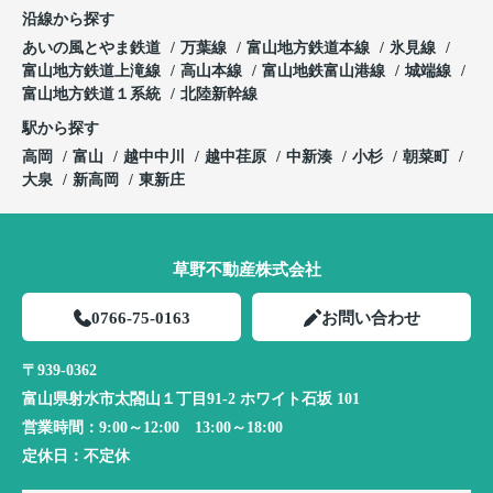
沿線から探す
あいの風とやま鉄道
万葉線
富山地方鉄道本線
氷見線
富山地方鉄道上滝線
高山本線
富山地鉄富山港線
城端線
富山地方鉄道１系統
北陸新幹線
駅から探す
高岡
富山
越中中川
越中荏原
中新湊
小杉
朝菜町
大泉
新高岡
東新庄
草野不動産株式会社
0766-75-0163
お問い合わせ
〒939-0362
富山県射水市太閤山１丁目91-2 ホワイト石坂 101
営業時間：
9:00～12:00 13:00～18:00
定休日：
不定休