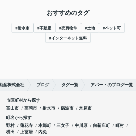
おすすめのタグ
#射水市
#不動産
#売買物件
#土地
#ペット可
#インターネット無料
動産株式会社
ブログ
タグ一覧
アパートのブログ一覧
市区町村から探す
富山市
高岡市
射水市
砺波市
氷見市
町名から探す
野村
蓮花寺
本郷町
三女子
中川原
向新庄町
町村
横田
上冨居
内免