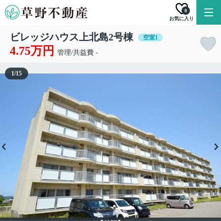
0
お気に入り
ビレッジハウス上北島2号棟
空室1
4.75万円
管理/共益費 -
1
/
15