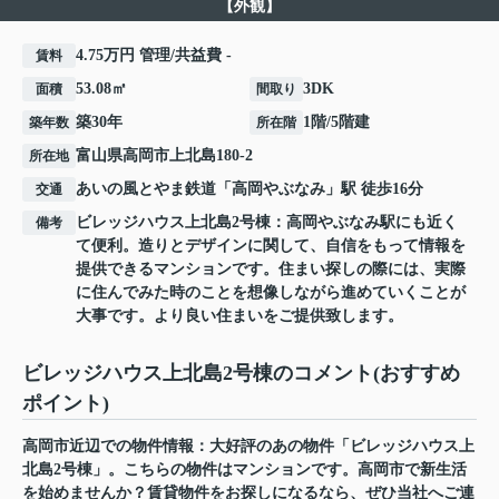
【外観】
4.75万円 管理/共益費 -
賃料
53.08㎡
3DK
面積
間取り
築30年
1階/5階建
築年数
所在階
富山県
高岡市
上北島
180-2
所在地
あいの風とやま鉄道
「
高岡やぶなみ
」駅 徒歩16分
交通
ビレッジハウス上北島2号棟：高岡やぶなみ駅にも近く
備考
て便利。造りとデザインに関して、自信をもって情報を
提供できるマンションです。住まい探しの際には、実際
に住んでみた時のことを想像しながら進めていくことが
大事です。より良い住まいをご提供致します。
ビレッジハウス上北島2号棟のコメント(おすすめ
ポイント)
高岡市近辺での物件情報：大好評のあの物件「ビレッジハウス上
北島2号棟」。こちらの物件はマンションです。高岡市で新生活
を始めませんか？賃貸物件をお探しになるなら、ぜひ当社へご連