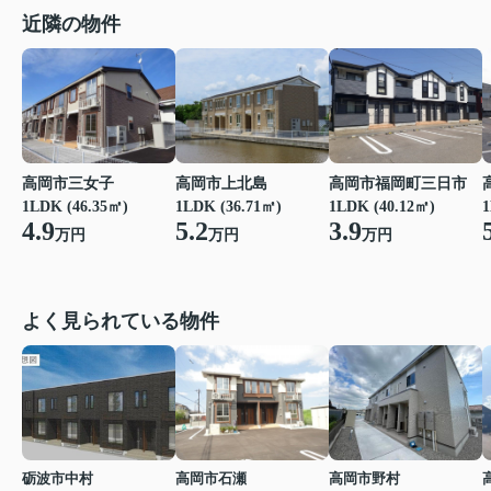
近隣の物件
高岡市福岡町三日市
高岡市三女子
高岡市上北島
1LDK (40.12㎡)
1LDK (46.35㎡)
1LDK (36.71㎡)
1
3.9
4.9
5.2
万円
万円
万円
よく見られている物件
砺波市中村
高岡市石瀬
高岡市野村