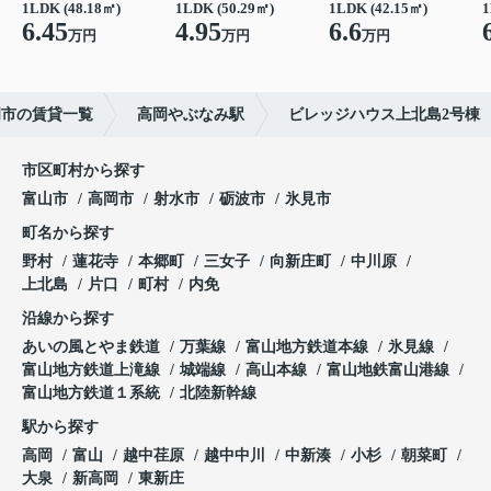
1LDK (48.18㎡)
1LDK (50.29㎡)
1LDK (42.15㎡)
1
6.45
4.95
6.6
万円
万円
万円
岡市の賃貸一覧
高岡やぶなみ駅
ビレッジハウス上北島2号棟
市区町村から探す
富山市
高岡市
射水市
砺波市
氷見市
町名から探す
野村
蓮花寺
本郷町
三女子
向新庄町
中川原
上北島
片口
町村
内免
沿線から探す
あいの風とやま鉄道
万葉線
富山地方鉄道本線
氷見線
富山地方鉄道上滝線
城端線
高山本線
富山地鉄富山港線
富山地方鉄道１系統
北陸新幹線
駅から探す
高岡
富山
越中荏原
越中中川
中新湊
小杉
朝菜町
大泉
新高岡
東新庄