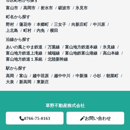
市区町村から探す
富山市
高岡市
射水市
砺波市
氷見市
町名から探す
野村
蓮花寺
本郷町
三女子
向新庄町
中川原
上北島
町村
内免
横田
沿線から探す
あいの風とやま鉄道
万葉線
富山地方鉄道本線
氷見線
富山地方鉄道上滝線
城端線
富山地鉄富山港線
高山本線
富山地方鉄道１系統
北陸新幹線
駅から探す
高岡
富山
越中荏原
越中中川
中新湊
小杉
朝菜町
大泉
新高岡
東新庄
草野不動産株式会社
0766-75-0163
お問い合わせ