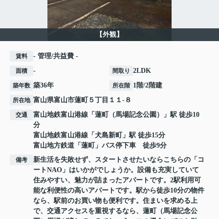
【外観】
- 管理/共益費 -
賃料
-
2LDK
面積
間取り
築36年
1階/2階建
築年数
所在階
富山県
富山市
蓮町
５丁目１１-８
所在地
富山地鉄富山港線
「
蓮町（馬場記念公園）
」駅 徒歩10
交通
分
富山地鉄富山港線
「
犬島新町
」駅 徒歩15分
富山地方鉄道「蓮町」バス停下車 徒歩9分
新生活を失敗せず、スタートさせたいならこちらの「コ
備考
ートNAO」はいかがでしょうか。設備も充実していて
住みやすい、魅力が詰まったアパートです。2駅利用可
能な利便性の高いアパートです。駅から徒歩10分の物件
なら、駅前のお買い物も便利です。住まいを求める上
で、交通アクセスを重視するなら、蓮町（馬場記念公