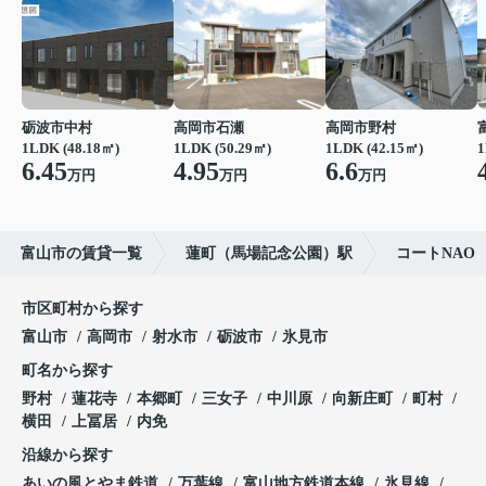
砺波市中村
高岡市石瀬
高岡市野村
1LDK (48.18㎡)
1LDK (50.29㎡)
1LDK (42.15㎡)
1
6.45
4.95
6.6
万円
万円
万円
富山市の賃貸一覧
蓮町（馬場記念公園）駅
コートNAO
市区町村から探す
富山市
高岡市
射水市
砺波市
氷見市
町名から探す
野村
蓮花寺
本郷町
三女子
中川原
向新庄町
町村
横田
上冨居
内免
沿線から探す
あいの風とやま鉄道
万葉線
富山地方鉄道本線
氷見線