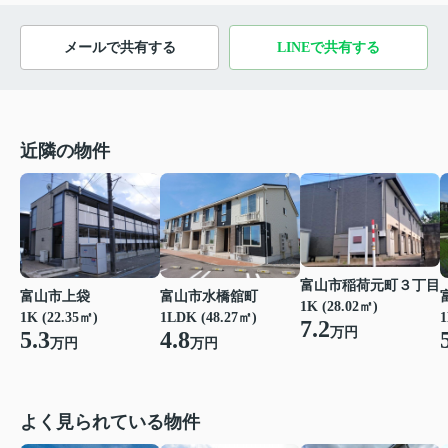
メールで共有する
LINEで共有する
近隣の物件
富山市稲荷元町３丁目
富山市上袋
富山市水橋舘町
1K (28.02㎡)
1K (22.35㎡)
1LDK (48.27㎡)
1
7.2
万円
5.3
4.8
万円
万円
よく見られている物件