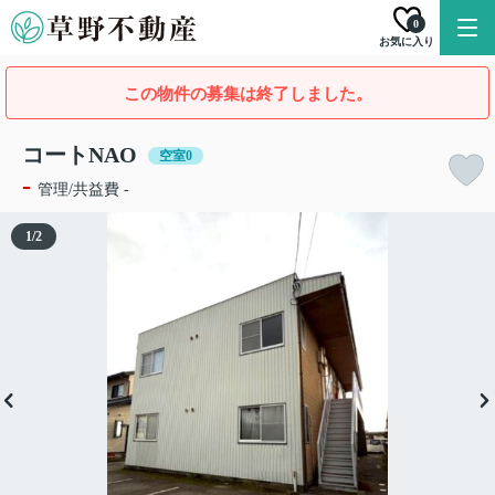
0
お気に入り
この物件の募集は終了しました。
コートNAO
空室0
-
管理/共益費 -
1
/
2