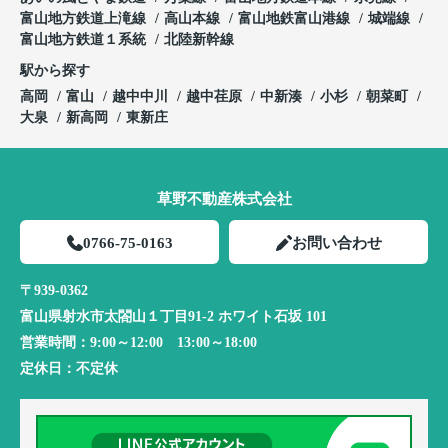
富山地方鉄道上滝線
高山本線
富山地鉄富山港線
城端線
富山地方鉄道１系統
北陸新幹線
駅から探す
高岡
富山
越中中川
越中荏原
中新湊
小杉
朝菜町
大泉
新高岡
東新庄
草野不動産株式会社
0766-75-0163
お問い合わせ
〒939-0362
富山県射水市太閤山１丁目91-2 ホワイト石坂 101
営業時間：
9:00～12:00 13:00～18:00
定休日：
不定休