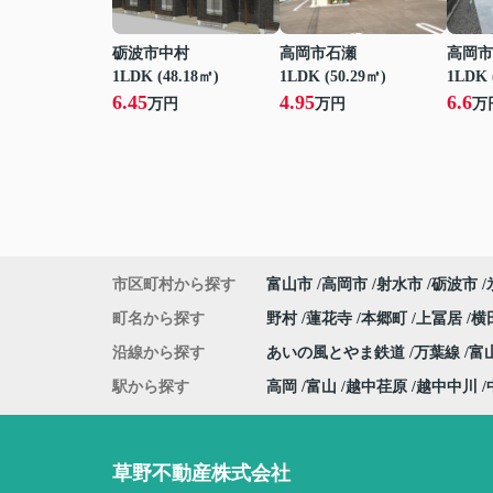
砺波市中村
高岡市石瀬
高岡市
1LDK (48.18㎡)
1LDK (50.29㎡)
1LDK 
6.45
4.95
6.6
万円
万円
万
市区町村から探す
富山市
高岡市
射水市
砺波市
町名から探す
野村
蓮花寺
本郷町
上冨居
横
沿線から探す
あいの風とやま鉄道
万葉線
富
駅から探す
高岡
富山
越中荏原
越中中川
草野不動産株式会社