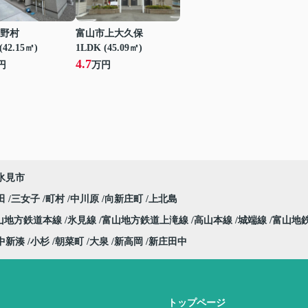
野村
富山市上大久保
(42.15㎡)
1LDK (45.09㎡)
4.7
円
万円
氷見市
田
三女子
町村
中川原
向新庄町
上北島
山地方鉄道本線
氷見線
富山地方鉄道上滝線
高山本線
城端線
富山地
中新湊
小杉
朝菜町
大泉
新高岡
新庄田中
トップページ