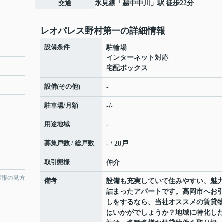
交通
氷見線
「
越中中川
」駅 徒歩22分
レオパレス野村第一の詳細情報
設備条件
駐輪場
インターネット対応
宅配ボックス
設備(その他)
-
駐車場/月額
-/-
用途地域
-
募集戸数 / 総戸数
- / 28戸
取引態様
仲介
情報の見方
備考
設備も充実していて住みやすい、魅
詰まったアパートです。高岡市へお
しをするなら、当社オススメの賃貸
はいかがでしょうか？地域に特化し