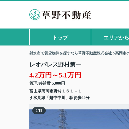
トップ
エリアか
射水市で賃貸物件を探すなら草野不動産株式会社
高岡市
レオパレス野村第一
4.2万円～5.1万円
管理/共益費 5,000円
富山県
高岡市
野村
１６１－１
氷見線「越中中川」駅徒歩22分
1
/
18