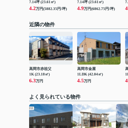
7.14坪 (23.61㎡)
7.14坪 (23.61㎡)
7
4.2
4.9
4
万円(5882.35円/坪)
万円(6862.75円/坪)
近隣の物件
高岡市赤祖父
高岡市金屋
1K (23.18㎡)
1LDK (42.04㎡)
1
6.3
4.5
4
万円
万円
よく見られている物件