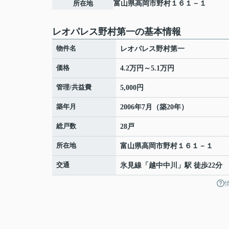
所在地
富山県
高岡市
野村
１６１－１
レオパレス野村第一の基本情報
物件名
レオパレス野村第一
価格
4.2万円～5.1万円
管理/共益費
5,000円
築年月
2006年7月（築20年）
総戸数
28戸
所在地
富山県
高岡市
野村
１６１－１
交通
氷見線
「
越中中川
」駅 徒歩22分