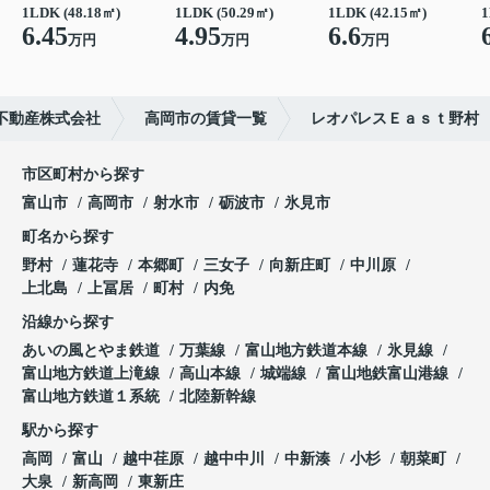
1LDK (48.18㎡)
1LDK (50.29㎡)
1LDK (42.15㎡)
1
6.45
4.95
6.6
万円
万円
万円
不動産株式会社
高岡市の賃貸一覧
レオパレスＥａｓｔ野村
市区町村から探す
富山市
高岡市
射水市
砺波市
氷見市
町名から探す
野村
蓮花寺
本郷町
三女子
向新庄町
中川原
上北島
上冨居
町村
内免
沿線から探す
あいの風とやま鉄道
万葉線
富山地方鉄道本線
氷見線
富山地方鉄道上滝線
高山本線
城端線
富山地鉄富山港線
富山地方鉄道１系統
北陸新幹線
駅から探す
高岡
富山
越中荏原
越中中川
中新湊
小杉
朝菜町
大泉
新高岡
東新庄