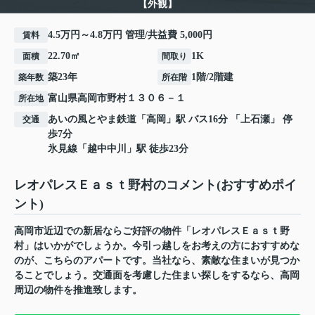
【外観】
4.5万円～4.8万円 管理/共益費 5,000円
賃料
22.70㎡
1K
面積
間取り
築23年
1階/2階建
築年数
所在階
富山県
高岡市
野村
１３０６－１
所在地
あいの風とやま鉄道
「
高岡
」駅 バス16分 「上石瀬」 停
交通
歩7分
氷見線
「
越中中川
」駅 徒歩23分
レオパレスＥａｓｔ野村のコメント(おすすめポイ
ント)
高岡市近辺での新居ならご好評の物件「レオパレスＥａｓｔ野
村」はいかがでしょうか。今引っ越しをお考えの方におすすめな
のが、こちらのアパートです。当社なら、素敵な住まいが見つか
ることでしょう。交通面を考慮した住まい探しをするなら、高岡
周辺の物件を推進致します。