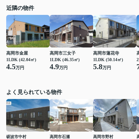
近隣の物件
高岡市金屋
高岡市三女子
高岡市蓮花寺
1LDK (42.04㎡)
1LDK (46.35㎡)
1LDK (50.14㎡)
2
4.5
4.9
5.8
万円
万円
万円
よく見られている物件
砺波市中村
高岡市石瀬
高岡市野村