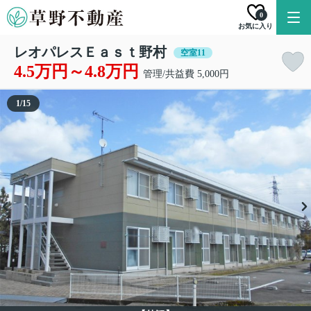
0
お気に入り
レオパレスＥａｓｔ野村
空室11
4.5万円～4.8万円
管理/共益費 5,000円
1
/
15