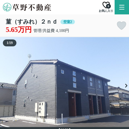
0
お気に入り
菫（すみれ）２ｎｄ
空室2
5.65万円
管理/共益費 4,100円
1
/
19