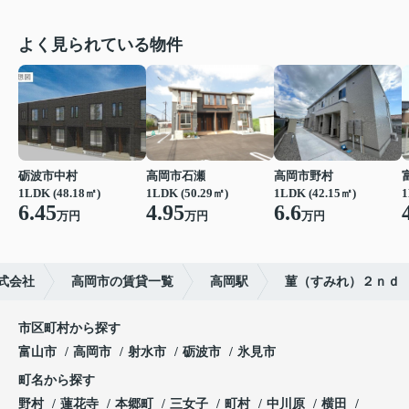
よく見られている物件
砺波市中村
高岡市石瀬
高岡市野村
1LDK (48.18㎡)
1LDK (50.29㎡)
1LDK (42.15㎡)
1
6.45
4.95
6.6
万円
万円
万円
式会社
高岡市の賃貸一覧
高岡駅
菫（すみれ）２ｎｄ
市区町村から探す
富山市
高岡市
射水市
砺波市
氷見市
町名から探す
野村
蓮花寺
本郷町
三女子
町村
中川原
横田