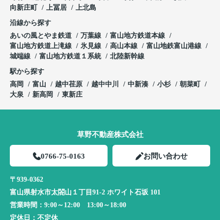
向新庄町
上冨居
上北島
沿線から探す
あいの風とやま鉄道
万葉線
富山地方鉄道本線
富山地方鉄道上滝線
氷見線
高山本線
富山地鉄富山港線
城端線
富山地方鉄道１系統
北陸新幹線
駅から探す
高岡
富山
越中荏原
越中中川
中新湊
小杉
朝菜町
大泉
新高岡
東新庄
草野不動産株式会社
0766-75-0163
お問い合わせ
〒939-0362
富山県射水市太閤山１丁目91-2 ホワイト石坂 101
営業時間：
9:00～12:00 13:00～18:00
定休日：
不定休