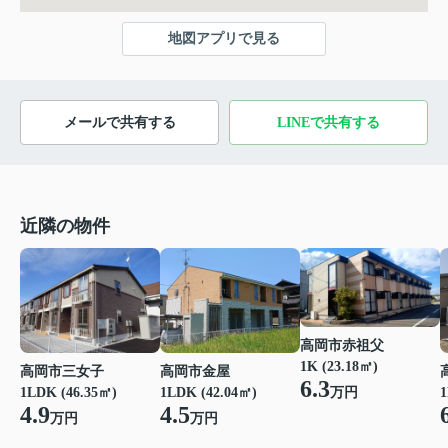
地図アプリで見る
メールで共有する
LINEで共有する
近隣の物件
高岡市赤祖父
1K (23.18㎡)
高岡市三女子
高岡市金屋
6.3
万円
1LDK (46.35㎡)
1LDK (42.04㎡)
1
4.9
4.5
万円
万円