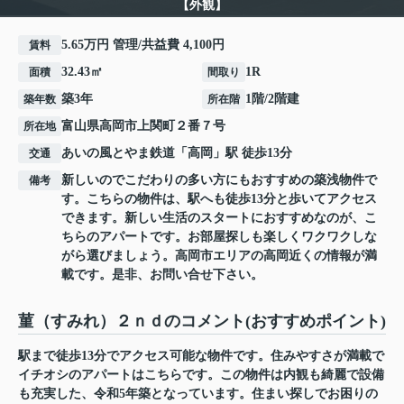
【外観】
5.65万円 管理/共益費 4,100円
賃料
32.43㎡
1R
面積
間取り
築3年
1階/2階建
築年数
所在階
富山県
高岡市
上関町
２番７号
所在地
あいの風とやま鉄道
「
高岡
」駅 徒歩13分
交通
新しいのでこだわりの多い方にもおすすめの築浅物件で
備考
す。こちらの物件は、駅へも徒歩13分と歩いてアクセス
できます。新しい生活のスタートにおすすめなのが、こ
ちらのアパートです。お部屋探しも楽しくワクワクしな
がら選びましょう。高岡市エリアの高岡近くの情報が満
載です。是非、お問い合せ下さい。
菫（すみれ）２ｎｄのコメント(おすすめポイント)
駅まで徒歩13分でアクセス可能な物件です。住みやすさが満載で
イチオシのアパートはこちらです。この物件は内観も綺麗で設備
も充実した、令和5年築となっています。住まい探しでお困りの