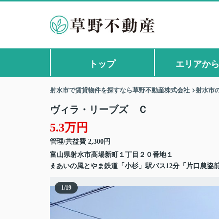
トップ
エリアか
射水市で賃貸物件を探すなら草野不動産株式会社
射水市
ヴィラ・リーブズ Ｃ
5.3万円
管理/共益費 2,300円
富山県
射水市
高場新町
１丁目２０番地１
あいの風とやま鉄道「小杉」駅バス12分「片口農協前
1
/
19