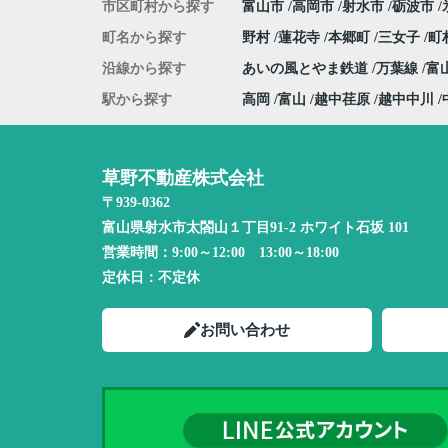
市区町村から探す
富山市
高岡市
射水市
砺波市
町名から探す
野村
蓮花寺
本郷町
三女子
町
沿線から探す
あいの風とやま鉄道
万葉線
富
駅から探す
高岡
富山
越中荏原
越中中川
草野不動産株式会社
〒939-0362
富山県射水市太閤山１丁目91-2 ホワイト石坂 101
営業時間：
9:00～12:00 13:00～18:00
定休日：
不定休
お問い合わせ