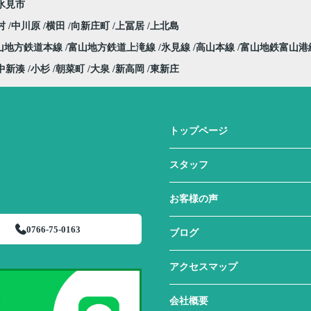
氷見市
村
中川原
横田
向新庄町
上冨居
上北島
山地方鉄道本線
富山地方鉄道上滝線
氷見線
高山本線
富山地鉄富山港
中新湊
小杉
朝菜町
大泉
新高岡
東新庄
トップページ
スタッフ
お客様の声
0766-75-0163
ブログ
アクセスマップ
会社概要