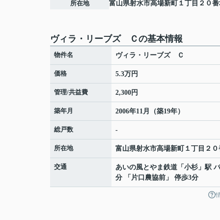
所在地
富山県
射水市
高場新町
１丁目２０番
ヴィラ・リーブズ Ｃの基本情報
物件名
ヴィラ・リーブズ Ｃ
価格
5.3万円
管理/共益費
2,300円
築年月
2006年11月（築19年）
総戸数
-
所在地
富山県
射水市
高場新町
１丁目２０
交通
あいの風とやま鉄道
「
小杉
」駅 バ
分 「片口農協前」 停歩3分