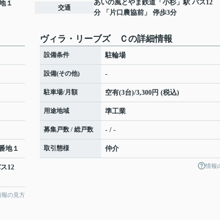
あいの風とやま鉄道
「
小杉
」駅 バス12
地１
交通
分 「片口農協前」 停歩3分
ヴィラ・リーブズ Ｃの詳細情報
設備条件
駐輪場
設備(その他)
-
駐車場/月額
空有(3台)/3,300円 (税込)
用途地域
準工業
募集戸数 / 総戸数
- / -
取引態様
番地１
仲介
情報
ス12
情報の見方