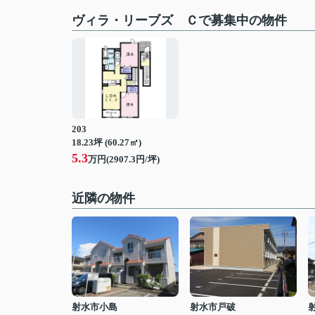
ヴィラ・リーブズ Ｃで募集中の物件
203
18.23坪 (60.27㎡)
5.3
万円(2907.3円/坪)
近隣の物件
射水市小島
射水市戸破