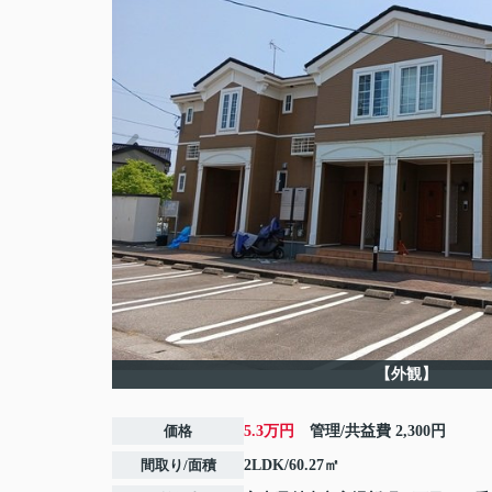
【外観】
価格
5.3万円
管理/共益費
2,300円
間取り/面積
2LDK/60.27㎡