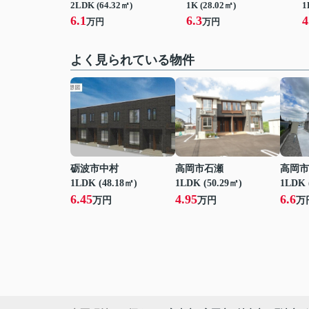
2LDK (64.32㎡)
1K (28.02㎡)
1
6.1
6.3
4
万円
万円
よく見られている物件
砺波市中村
高岡市石瀬
高岡市
1LDK (48.18㎡)
1LDK (50.29㎡)
1LDK 
6.45
4.95
6.6
万円
万円
万