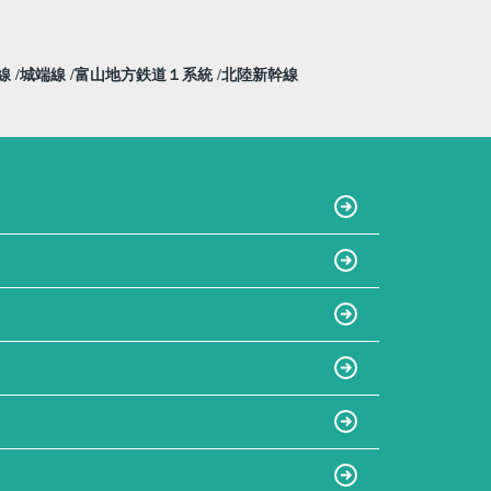
線
城端線
富山地方鉄道１系統
北陸新幹線