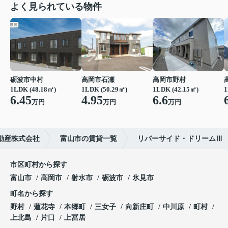
よく見られている物件
砺波市中村
高岡市石瀬
高岡市野村
1LDK (48.18㎡)
1LDK (50.29㎡)
1LDK (42.15㎡)
1
6.45
4.95
6.6
万円
万円
万円
動産株式会社
富山市の賃貸一覧
リバーサイド・ドリームⅢ
市区町村から探す
富山市
高岡市
射水市
砺波市
氷見市
町名から探す
野村
蓮花寺
本郷町
三女子
向新庄町
中川原
町村
上北島
片口
上冨居