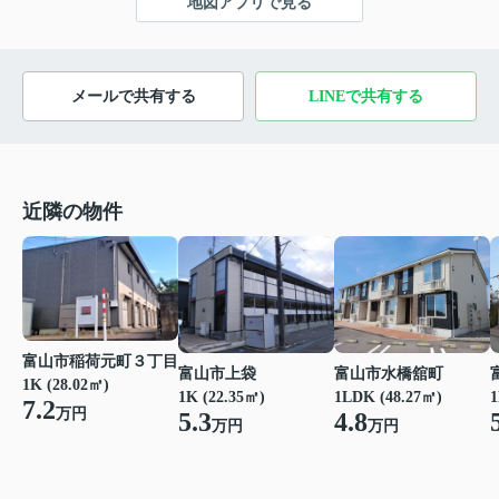
地図アプリで見る
メールで共有する
LINEで共有する
近隣の物件
富山市稲荷元町３丁目
富山市上袋
富山市水橋舘町
1K (28.02㎡)
1K (22.35㎡)
1LDK (48.27㎡)
1
7.2
万円
5.3
4.8
万円
万円