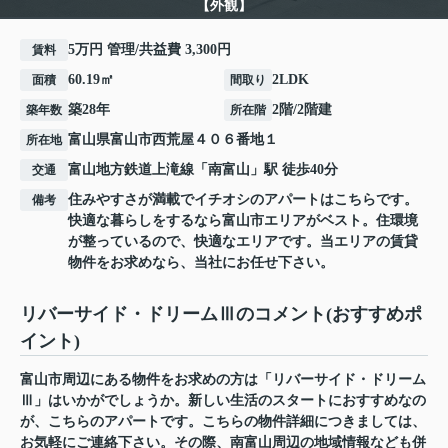
【外観】
5万円 管理/共益費 3,300円
賃料
60.19㎡
2LDK
面積
間取り
築28年
2階/2階建
築年数
所在階
富山県
富山市
西荒屋
４０６番地１
所在地
富山地方鉄道上滝線
「
南富山
」駅 徒歩40分
交通
住みやすさが満載でイチオシのアパートはこちらです。
備考
快適な暮らしをするなら富山市エリアがベスト。住環境
が整っているので、快適なエリアです。当エリアの賃貸
物件をお求めなら、当社にお任せ下さい。
リバーサイド・ドリームⅢのコメント(おすすめポ
イント)
富山市周辺にある物件をお求めの方は「リバーサイド・ドリーム
Ⅲ」はいかがでしょうか。新しい生活のスタートにおすすめなの
が、こちらのアパートです。こちらの物件詳細につきましては、
お気軽にご連絡下さい。その際、南富山周辺の地域情報なども併