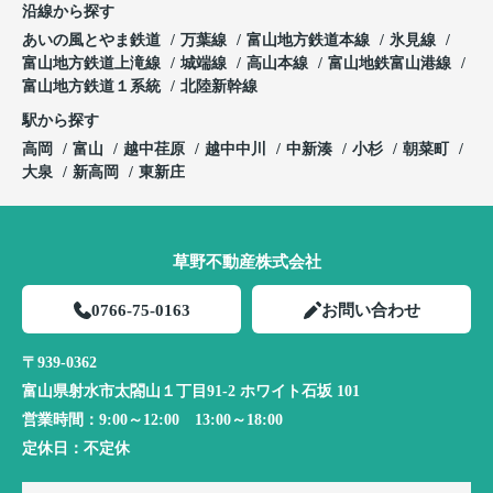
沿線から探す
あいの風とやま鉄道
万葉線
富山地方鉄道本線
氷見線
富山地方鉄道上滝線
城端線
高山本線
富山地鉄富山港線
富山地方鉄道１系統
北陸新幹線
駅から探す
高岡
富山
越中荏原
越中中川
中新湊
小杉
朝菜町
大泉
新高岡
東新庄
草野不動産株式会社
0766-75-0163
お問い合わせ
〒939-0362
富山県射水市太閤山１丁目91-2 ホワイト石坂 101
営業時間：
9:00～12:00 13:00～18:00
定休日：
不定休