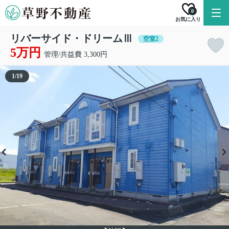
0
お気に入り
リバーサイド・ドリームⅢ
空室2
5万円
管理/共益費 3,300円
1
/
19