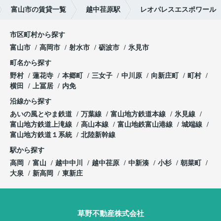
富山市の賃貸一覧
越中荏原駅
レオパレスエスポワール
市区町村から探す
富山市
高岡市
射水市
砺波市
氷見市
町名から探す
野村
蓮花寺
本郷町
三女子
中川原
向新庄町
町村
横田
上冨居
内免
沿線から探す
あいの風とやま鉄道
万葉線
富山地方鉄道本線
氷見線
富山地方鉄道上滝線
高山本線
富山地鉄富山港線
城端線
富山地方鉄道１系統
北陸新幹線
駅から探す
高岡
富山
越中中川
越中荏原
中新湊
小杉
朝菜町
大泉
新高岡
東新庄
草野不動産株式会社