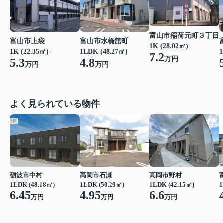
富山市稲荷元町３丁目
富山市上袋
富山市水橋舘町
1K (28.02㎡)
1K (22.35㎡)
1LDK (48.27㎡)
1
7.2
万円
5.3
4.8
万円
万円
よく見られている物件
砺波市中村
高岡市石瀬
高岡市野村
1LDK (48.18㎡)
1LDK (50.29㎡)
1LDK (42.15㎡)
1
6.45
4.95
6.6
万円
万円
万円