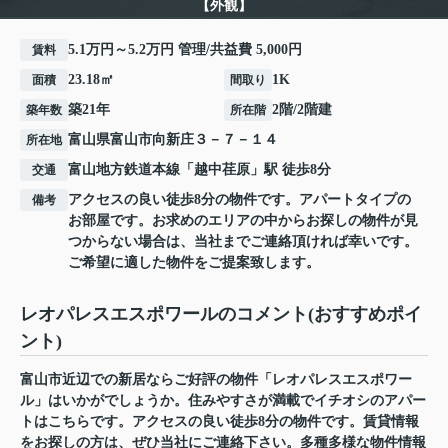
【外観】
5.1万円～5.2万円 管理/共益費 5,000円
賃料
23.18㎡
1K
面積
間取り
築21年
2階/2階建
築年数
所在階
富山県
富山市
向新庄
３－７－１４
所在地
富山地方鉄道本線
「
越中荏原
」駅 徒歩8分
交通
アクセスの良い徒歩8分の物件です。アパートタイプの
備考
お部屋です。お求めのエリアの中からお探しの物件が見
つからない場合は、当社までご連絡頂ければ幸いです。
ご希望に適した物件をご提案致します。
レオパレスエスポワールのコメント(おすすめポイ
ント)
富山市近辺での新居ならご好評の物件「レオパレスエスポワー
ル」はいかがでしょうか。住みやすさが満載でイチオシのアパー
トはこちらです。アクセスの良い徒歩8分の物件です。賃貸情報
をお探しの方は、ぜひ当社にご連絡下さい。多種多様な物件情報