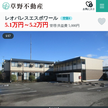
0
お気に入り
レオパレスエスポワール
空室4
5.1万円～5.2万円
管理/共益費 5,000円
1
/
17