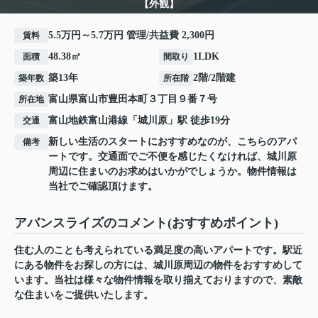
【外観】
5.5万円～5.7万円 管理/共益費 2,300円
賃料
48.38㎡
1LDK
面積
間取り
築13年
2階/2階建
築年数
所在階
富山県
富山市
豊田本町
３丁目９番７号
所在地
富山地鉄富山港線
「
城川原
」駅 徒歩19分
交通
新しい生活のスタートにおすすめなのが、こちらのアパ
備考
ートです。交通面でご不便を感じたくなければ、城川原
周辺に住まいのお求めはいかがでしょうか。物件情報は
当社でご確認頂けます。
アバンスライズのコメント(おすすめポイント)
住む人のことも考えられている満足度の高いアパートです。駅近
にある物件をお探しの方には、城川原周辺の物件をおすすめして
います。当社は様々な物件情報を取り揃えておりますので、素敵
な住まいをご提供いたします。