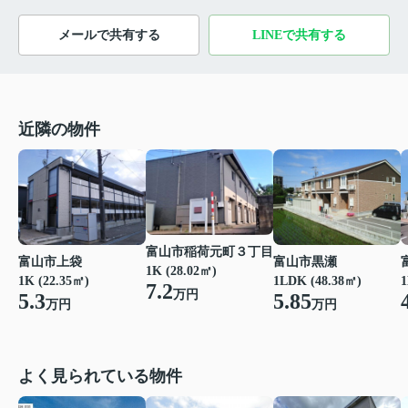
メールで共有する
LINEで共有する
近隣の物件
富山市稲荷元町３丁目
富山市上袋
富山市黒瀬
1K (28.02㎡)
1K (22.35㎡)
1LDK (48.38㎡)
1
7.2
万円
5.3
5.85
万円
万円
よく見られている物件