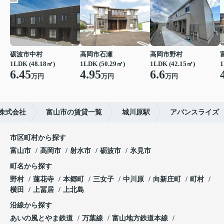
砺波市中村
高岡市石瀬
高岡市野村
1LDK (48.18㎡)
1LDK (50.29㎡)
1LDK (42.15㎡)
1
6.45
4.95
6.6
万円
万円
万円
株式会社
富山市の賃貸一覧
城川原駅
アバンスライズ
市区町村から探す
富山市
高岡市
射水市
砺波市
氷見市
町名から探す
野村
蓮花寺
本郷町
三女子
中川原
向新庄町
町村
横田
上冨居
上北島
沿線から探す
あいの風とやま鉄道
万葉線
富山地方鉄道本線