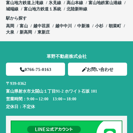
富山地方鉄道上滝線
氷見線
高山本線
富山地鉄富山港線
城端線
富山地方鉄道１系統
北陸新幹線
駅から探す
高岡
富山
越中荏原
越中中川
中新湊
小杉
朝菜町
大泉
新高岡
東新庄
草野不動産株式会社
0766-75-0163
お問い合わせ
〒939-0362
富山県射水市太閤山１丁目91-2 ホワイト石坂 101
営業時間：
9:00～12:00 13:00～18:00
定休日：
不定休