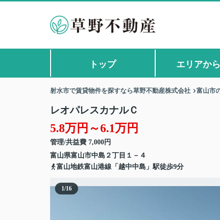
トップ
エリアか
射水市で賃貸物件を探すなら草野不動産株式会社
富山市
レオパレスカナルＣ
5.8万円～6.1万円
管理/共益費 7,000円
富山県
富山市
中島
２丁目１－４
富山地鉄富山港線「越中中島」駅徒歩9分
1
/
16