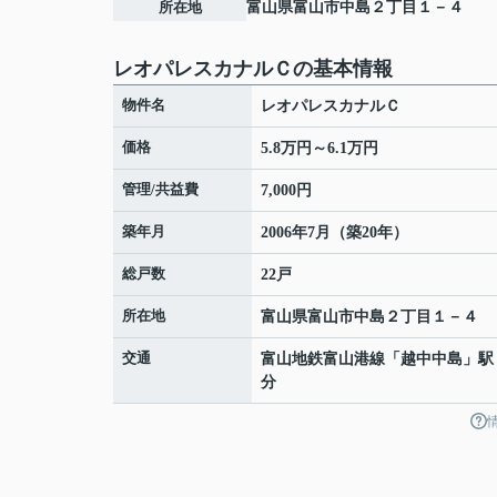
所在地
富山県
富山市
中島
２丁目１－４
レオパレスカナルＣの基本情報
物件名
レオパレスカナルＣ
価格
5.8万円～6.1万円
管理/共益費
7,000円
築年月
2006年7月（築20年）
総戸数
22戸
所在地
富山県
富山市
中島
２丁目１－４
交通
富山地鉄富山港線
「
越中中島
」駅
分