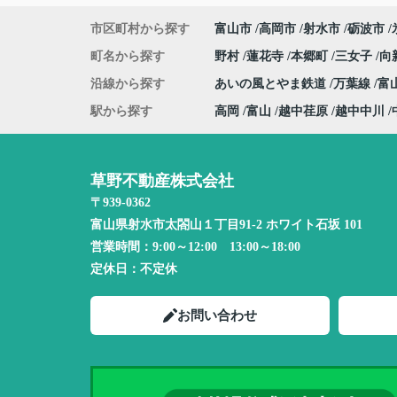
市区町村から探す
富山市
高岡市
射水市
砺波市
町名から探す
野村
蓮花寺
本郷町
三女子
向
沿線から探す
あいの風とやま鉄道
万葉線
富
駅から探す
高岡
富山
越中荏原
越中中川
草野不動産株式会社
〒939-0362
富山県射水市太閤山１丁目91-2 ホワイト石坂 101
営業時間：
9:00～12:00 13:00～18:00
定休日：
不定休
お問い合わせ