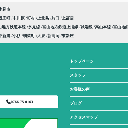
氷見市
新庄町
中川原
町村
上北島
片口
上冨居
山地方鉄道本線
氷見線
富山地方鉄道上滝線
城端線
高山本線
富山地
中新湊
小杉
朝菜町
大泉
新高岡
東新庄
トップページ
スタッフ
お客様の声
0766-75-0163
ブログ
アクセスマップ