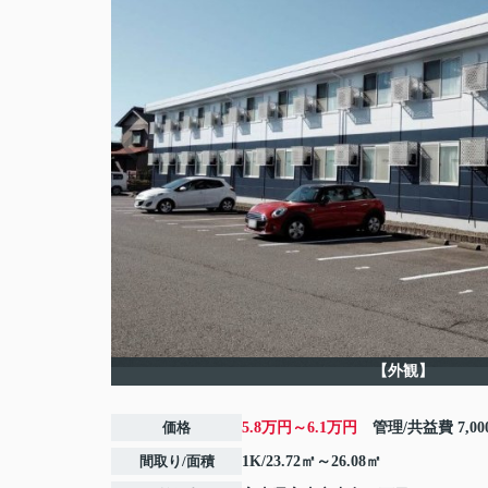
【外観】
価格
5.8万円～6.1万円
管理/共益費
7,0
間取り/面積
1K/23.72㎡～26.08㎡