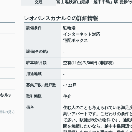
交通
富山地鉄富山港線
「
越中中島
」駅 徒歩9
レオパレスカナルＣの詳細情報
設備条件
駐輪場
インターネット対応
宅配ボックス
設備(その他)
-
駐車場/月額
空有(11台)/5,500円 (非課税)
用途地域
-
募集戸数 / 総戸数
- / 22戸
 徒歩9
取引態様
仲介
備考
住む人のことも考えられている満足
情報の見方
高いアパートです。こだわりの条件
て多い、駅徒歩9分の物件です。通勤
間を短縮したいなら、越中中島周辺