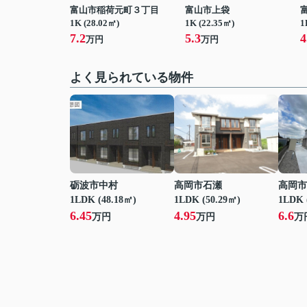
富山市稲荷元町３丁目
富山市上袋
1K (28.02㎡)
1K (22.35㎡)
1
7.2
5.3
4
万円
万円
よく見られている物件
砺波市中村
高岡市石瀬
高岡市
1LDK (48.18㎡)
1LDK (50.29㎡)
1LDK 
6.45
4.95
6.6
万円
万円
万