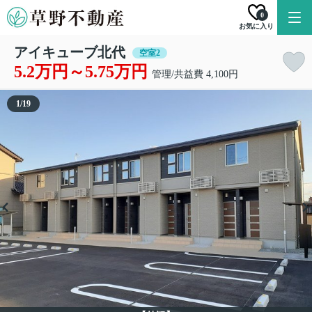
0
お気に入り
アイキューブ北代
空室2
5.2万円～5.75万円
管理/共益費 4,100円
1
/
19