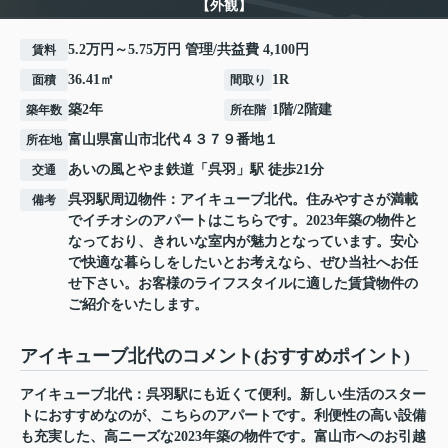
【外観】
5.2万円～5.75万円 管理/共益費 4,100円
賃料
36.41㎡
1R
面積
間取り
築2年
1階/2階建
築年数
所在階
富山県
富山市
北代
４３７９番地１
所在地
あいの風とやま鉄道
「
呉羽
」駅 徒歩21分
交通
呉羽駅周辺物件：アイキューブ北代。住みやすさが満載
備考
でイチオシのアパートはこちらです。2023年築の物件と
なっており、きれいな室内が魅力となっています。安心
で快適な暮らしをしたいとお考えなら、ぜひ当社へお任
せ下さい。お客様のライフスタイルに適した賃貸物件の
ご紹介をいたします。
アイキューブ北代のコメント(おすすめポイント)
アイキューブ北代：呉羽駅にも近くて便利。新しい生活のスター
トにおすすめなのが、こちらのアパートです。利便性の高い設備
も充実した、高ニーズな2023年築の物件です。富山市へのお引越