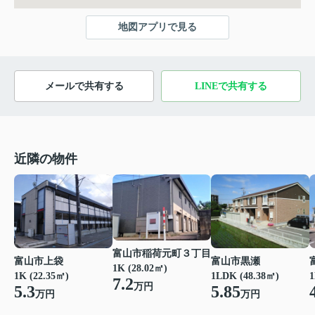
地図アプリで見る
メールで共有する
LINEで共有する
近隣の物件
富山市稲荷元町３丁目
富山市上袋
富山市黒瀬
1K (28.02㎡)
1K (22.35㎡)
1LDK (48.38㎡)
1
7.2
万円
5.3
5.85
万円
万円