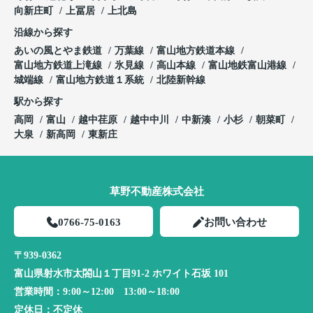
向新庄町
上冨居
上北島
沿線から探す
あいの風とやま鉄道
万葉線
富山地方鉄道本線
富山地方鉄道上滝線
氷見線
高山本線
富山地鉄富山港線
城端線
富山地方鉄道１系統
北陸新幹線
駅から探す
高岡
富山
越中荏原
越中中川
中新湊
小杉
朝菜町
大泉
新高岡
東新庄
草野不動産株式会社
0766-75-0163
お問い合わせ
〒939-0362
富山県射水市太閤山１丁目91-2 ホワイト石坂 101
営業時間：
9:00～12:00 13:00～18:00
定休日：
不定休