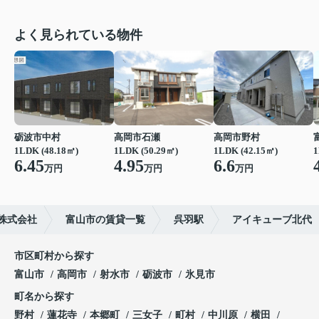
よく見られている物件
砺波市中村
高岡市石瀬
高岡市野村
1LDK (48.18㎡)
1LDK (50.29㎡)
1LDK (42.15㎡)
1
6.45
4.95
6.6
万円
万円
万円
株式会社
富山市の賃貸一覧
呉羽駅
アイキューブ北代
市区町村から探す
富山市
高岡市
射水市
砺波市
氷見市
町名から探す
野村
蓮花寺
本郷町
三女子
町村
中川原
横田