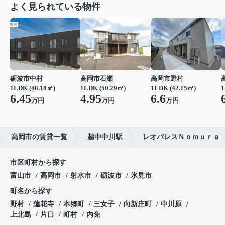
よく見られている物件
砺波市中村
高岡市石瀬
高岡市野村
1LDK (48.18㎡)
1LDK (50.29㎡)
1LDK (42.15㎡)
1
6.45
4.95
6.6
万円
万円
万円
高岡市の賃貸一覧
越中中川駅
レオパレスＮｏｍｕｒａ
市区町村から探す
富山市
高岡市
射水市
砺波市
氷見市
町名から探す
野村
蓮花寺
本郷町
三女子
向新庄町
中川原
上北島
片口
町村
内免