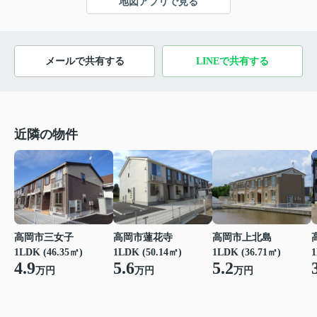
地図アプリで見る
メールで共有する
LINEで共有する
近隣の物件
高岡市三女子
高岡市蓮花寺
高岡市上北島
1
1LDK (46.35㎡)
1LDK (50.14㎡)
1LDK (36.71㎡)
4.9
5.6
5.2
万円
万円
万円