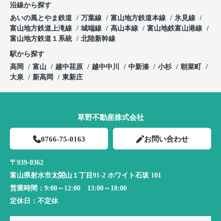
沿線から探す
あいの風とやま鉄道
万葉線
富山地方鉄道本線
氷見線
富山地方鉄道上滝線
城端線
高山本線
富山地鉄富山港線
富山地方鉄道１系統
北陸新幹線
駅から探す
高岡
富山
越中荏原
越中中川
中新湊
小杉
朝菜町
大泉
新高岡
東新庄
草野不動産株式会社
0766-75-0163
お問い合わせ
〒939-0362
富山県射水市太閤山１丁目91-2 ホワイト石坂 101
営業時間：
9:00～12:00 13:00～18:00
定休日：
不定休