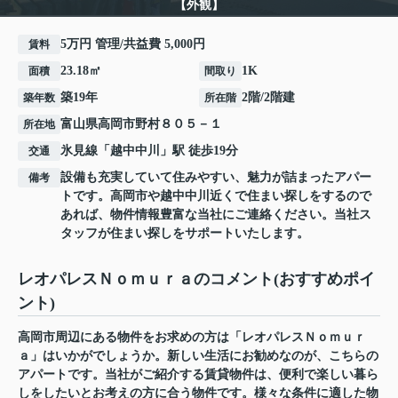
【外観】
5万円 管理/共益費 5,000円
賃料
23.18㎡
1K
面積
間取り
築19年
2階/2階建
築年数
所在階
富山県
高岡市
野村
８０５－１
所在地
氷見線
「
越中中川
」駅 徒歩19分
交通
設備も充実していて住みやすい、魅力が詰まったアパー
備考
トです。高岡市や越中中川近くで住まい探しをするので
あれば、物件情報豊富な当社にご連絡ください。当社ス
タッフが住まい探しをサポートいたします。
レオパレスＮｏｍｕｒａのコメント(おすすめポイ
ント)
高岡市周辺にある物件をお求めの方は「レオパレスＮｏｍｕｒ
ａ」はいかがでしょうか。新しい生活にお勧めなのが、こちらの
アパートです。当社がご紹介する賃貸物件は、便利で楽しい暮ら
しをしたいとお考えの方に合う物件です。様々な条件に適した物