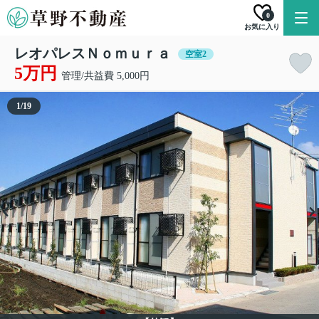
0
お気に入り
レオパレスＮｏｍｕｒａ
空室2
5万円
管理/共益費 5,000円
1
/
19